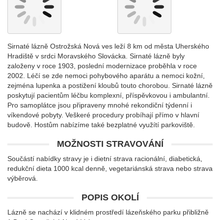
Sirnaté lázně Ostrožská Nová ves leží 8 km od města Uherského
Hradiště v srdci Moravského Slovácka. Sirnaté lázně byly
založeny v roce 1903, poslední modernizace proběhla v roce
2002. Léčí se zde nemoci pohybového aparátu a nemoci kožní,
zejména lupenka a postižení kloubů touto chorobou. Sirnaté lázně
poskytují pacientům léčbu komplexní, příspěvkovou i ambulantní.
Pro samoplátce jsou připraveny mnohé rekondiční týdenní i
víkendové pobyty. Veškeré procedury probíhají přímo v hlavní
budově. Hostům nabízíme také bezplatné využítí parkoviště.
MOŽNOSTI STRAVOVÁNÍ
Součástí nabídky stravy je i dietní strava racionální, diabetická,
redukční dieta 1000 kcal denně, vegetariánská strava nebo strava
výběrová.
POPIS OKOLÍ
Lázně se nachází v klidném prostředí lázeňského parku přibližně