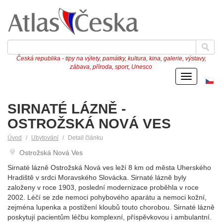
Česká republika - tipy na výlety, památky, kultura, kina, galerie, výstavy,
zábava, příroda, sport, Unesco
Menu
Če
ve
SIRNATÉ LÁZNĚ -
OSTROŽSKÁ NOVÁ VES
Úvod
Ubytování
Detail článku
Ostrožská Nová Ves
Sirnaté lázně Ostrožská Nová ves leží 8 km od města Uherského
Hradiště v srdci Moravského Slovácka. Sirnaté lázně byly
založeny v roce 1903, poslední modernizace proběhla v roce
2002. Léčí se zde nemoci pohybového aparátu a nemoci kožní,
zejména lupenka a postižení kloubů touto chorobou. Sirnaté lázně
poskytují pacientům léčbu komplexní, příspěvkovou i ambulantní.