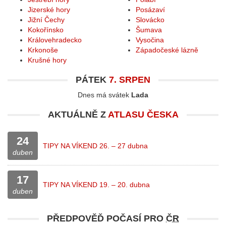
Jizerské hory
Posázaví
Jižní Čechy
Slovácko
Kokořínsko
Šumava
Královehradecko
Vysočina
Krkonoše
Západočeské lázně
Krušné hory
PÁTEK
7. SRPEN
Dnes má svátek
Lada
AKTUÁLNĚ Z
ATLASU ČESKA
24
TIPY NA VÍKEND 26. – 27 dubna
duben
17
TIPY NA VÍKEND 19. – 20. dubna
duben
PŘEDPOVĚĎ POČASÍ PRO
ČR