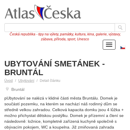
Česká republika - tipy na výlety, památky, kultura, kina, galerie, výstavy,
zábava, příroda, sport, Unesco
Menu
Če
ve
UBYTOVÁNÍ SMETÁNEK -
BRUNTÁL
Úvod
Ubytování
Detail článku
Bruntál
pUbytování se nalézá v klidné části města Bruntálu. Domek je
součástí pozemku, na kterém se nachází náš rodinný dům se
středně velkou zahradou. Celková kapacita domku jsou 4 lůžka +
možno přichystat dětskou postýlku. Domek je přízemní a člení se
následovně: ložnice, kompletně zařízená kuchyně společně s
obývacím pokojem, WC a koupelna. Již zmiňovaná zahrada