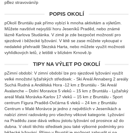
pBez stravování/p
POPIS OKOLÍ
pOkolí Bruntálu pak přímo vybízí k mnoha aktivitám a výletům.
Můžete navštívit nejvyšší horu Jeseníků Praděd, nebo známé
lázně Karlova Studánka. V zimě je zde bezpočet možností pro
sjezdové i běžecké lyžování. V létě se zase můžete vykoupat v
nedaleké přehradě Slezská Harta, nebo můžete využít možnosti
vyhlídkových letů, z letiště v blízkém Krnově./p
TIPY NA VÝLET PO OKOLÍ
pZimní období: V zimní období lze pro sjezdové lyžování využít
velké množství lyžařských středisek: - Ski Areál Annaberg 2 areály
Suchá Rudná a Andělská Hora -12 km z Bruntálu - Ski Areál
Avalanche – Dolní Moravice 5 vleků – 15 km z Bruntálu - Lyžařský
areál Malá Morávka-Karlov 17 vleků – 15 km z Bruntálu - Sport
centrum Figura Praděd-Ovčárna 6 vleků – 24 km z Bruntálu
Centrum v Malé Morávce je jedno z největších v Jeseníkách a
nabízí zimní radovánky pro všechny věkové kategorie. Lyžování
na Pradědu zase dává velkou jistotu lyžování od prosince až do
dubna. V okolí těchto středisek jsou také výborné podmínky pro
běžecké lyžování. Přímo v Bruntál je možnost zabruslit si na