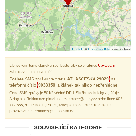
Leaflet
| ©
OpenStreetMap
contributors
Líbí se vám tento článek a rádi byste, aby se v rubrice
Ubytování
zobrazoval mezi prvními?
Pošlete SMS zprávu ve tvaru
ATLASCESKA 29029
na
telefonní číslo
9033350
a článek tak nikdo nepřehlédne!
Cena SMS zprávy je 50 Kč včetně DPH. Službu technicky zajišťuje
Airtoy a.s. Reklamace plateb na reklamace@airtoy.cz nebo lince 602
777 555, 9 - 17 hodin, Po-Pá, www.platmobilem.cz. Kontakt na
provozovatele: redakce@atlasceska.cz
SOUVISEJÍCÍ KATEGORIE