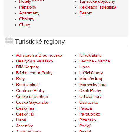
Hotely * * * * *
Turistické ubytovny
Penziony
Rekreační střediska
Apartmány
Resort
Chalupy
Chaty
Turistické regiony
Adršpach a Broumovsko
Křivoklátsko
Beskydy a Valašsko
Lednice - Valtice
Bílé Karpaty
Lipno
Blízko centra Prahy
Lužické hory
Brdy
Máchův kraj
Brno a okolí
Moravský kras
Centrum Prahy
Okolí Prahy
České středohoří
Orlické hory
České Švýcarsko
Ostravsko
Český les
Pálava
Český ráj
Pardubicko
Haná
Plzeňsko
Jeseníky
Podyjí
Jestřebí hory
Polabí