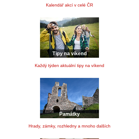
Kalendář akcí v celé ČR
Tipy na víkend
Každý týden aktuální tipy na víkend
Památky
Hrady, zámky, rozhledny a mnoho dalších