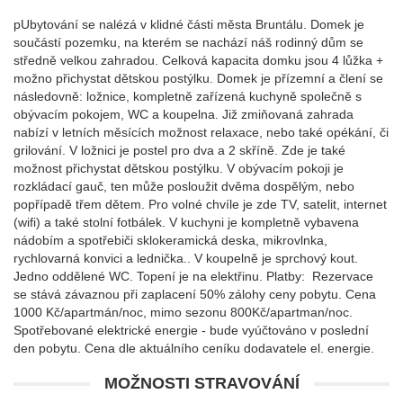
pUbytování se nalézá v klidné části města Bruntálu. Domek je
součástí pozemku, na kterém se nachází náš rodinný dům se
středně velkou zahradou. Celková kapacita domku jsou 4 lůžka +
možno přichystat dětskou postýlku. Domek je přízemní a člení se
následovně: ložnice, kompletně zařízená kuchyně společně s
obývacím pokojem, WC a koupelna. Již zmiňovaná zahrada
nabízí v letních měsících možnost relaxace, nebo také opékání, či
grilování. V ložnici je postel pro dva a 2 skříně. Zde je také
možnost přichystat dětskou postýlku. V obývacím pokoji je
rozkládací gauč, ten může posloužit dvěma dospělým, nebo
popřípadě třem dětem. Pro volné chvíle je zde TV, satelit, internet
(wifi) a také stolní fotbálek. V kuchyni je kompletně vybavena
nádobím a spotřebiči sklokeramická deska, mikrovlnka,
rychlovarná konvici a lednička.. V koupelně je sprchový kout.
Jedno oddělené WC. Topení je na elektřinu. Platby: Rezervace
se stává závaznou při zaplacení 50% zálohy ceny pobytu. Cena
1000 Kč/apartmán/noc, mimo sezonu 800Kč/apartman/noc.
Spotřebované elektrické energie - bude vyúčtováno v poslední
den pobytu. Cena dle aktuálního ceníku dodavatele el. energie.
MOŽNOSTI STRAVOVÁNÍ