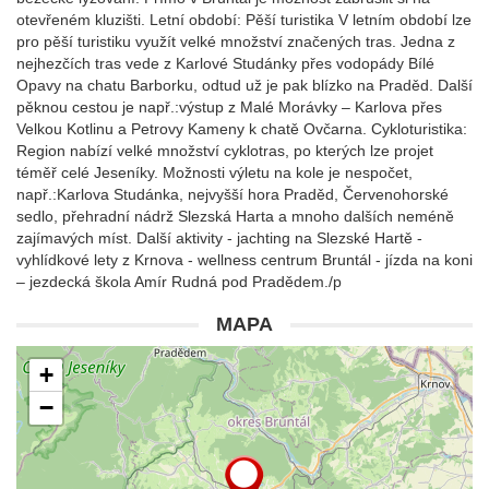
otevřeném kluzišti. Letní období: Pěší turistika V letním období lze
pro pěší turistiku využít velké množství značených tras. Jedna z
nejhezčích tras vede z Karlové Studánky přes vodopády Bílé
Opavy na chatu Barborku, odtud už je pak blízko na Praděd. Další
pěknou cestou je např.:výstup z Malé Morávky – Karlova přes
Velkou Kotlinu a Petrovy Kameny k chatě Ovčarna. Cykloturistika:
Region nabízí velké množství cyklotras, po kterých lze projet
téměř celé Jeseníky. Možnosti výletu na kole je nespočet,
např.:Karlova Studánka, nejvyšší hora Praděd, Červenohorské
sedlo, přehradní nádrž Slezská Harta a mnoho dalších neméně
zajímavých míst. Další aktivity - jachting na Slezské Hartě -
vyhlídkové lety z Krnova - wellness centrum Bruntál - jízda na koni
– jezdecká škola Amír Rudná pod Pradědem./p
MAPA
+
−