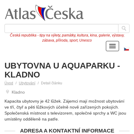
Česká republika - tipy na výlety, památky, kultura, kina, galerie, výstavy,
zábava, příroda, sport, Unesco
Menu
Če
ve
UBYTOVNA U AQUAPARKU -
KLADNO
Úvod
Ubytování
Detail článku
Kladno
Kapacita ubytovny je 42 lůžek. Zájemci mají možnost ubytování
ve tří, čtyř a pěti lůžkových účelně nově zařízených pokojích.
Společenská místnost s televizorem, společné sprchy a WC jsou
umístěny odděleně na patře.
ADRESA A KONTAKTNÍ INFORMACE