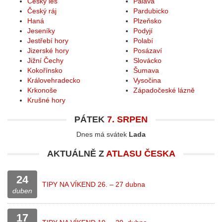
Český les
Pálava
Český ráj
Pardubicko
Haná
Plzeňsko
Jeseníky
Podyjí
Jestřebí hory
Polabí
Jizerské hory
Posázaví
Jižní Čechy
Slovácko
Kokořínsko
Šumava
Královehradecko
Vysočina
Krkonoše
Západočeské lázně
Krušné hory
PÁTEK
7. SRPEN
Dnes má svátek
Lada
AKTUÁLNĚ Z
ATLASU ČESKA
24
TIPY NA VÍKEND 26. – 27 dubna
duben
17