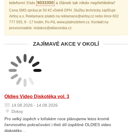
telefonní číslo
9033350
a článek tak nikdo nepřehlédne!
Cena SMS zprávy je 50 Kč včetně DPH. Službu technicky zajišťuje
Airtoy a.s. Reklamace plateb na reklamace@airtoy.cz nebo lince 602
777 555, 9 - 17 hodin, Po-Pá, www.platmobilem.cz. Kontakt na
provozovatele: redakce@atlasceska.cz
ZAJÍMAVÉ AKCE V OKOLÍ
Oldies Video Diskotéka vol. 3
14.08.2026 - 14.08.2026
Doksy
Pro velký úspěch v loňském roce plánujeme letos kromě
červnového pokračování i třetí díl úspěšné OLDIES video
diskotéky…