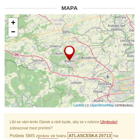
MAPA
+
−
Leaflet
| ©
OpenStreetMap
contributors
Líbí se vám tento článek a rádi byste, aby se v rubrice
Ubytování
zobrazoval mezi prvními?
Pošlete SMS zprávu ve tvaru
ATLASCESKA 25713
na