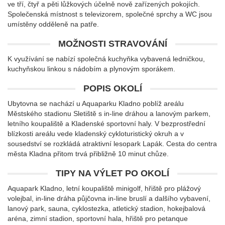
ve tří, čtyř a pěti lůžkových účelně nově zařízených pokojích.
Společenská místnost s televizorem, společné sprchy a WC jsou
umístěny odděleně na patře.
MOŽNOSTI STRAVOVÁNÍ
K využívání se nabízí společná kuchyňka vybavená ledničkou,
kuchyňskou linkou s nádobím a plynovým sporákem.
POPIS OKOLÍ
Ubytovna se nachází u Aquaparku Kladno poblíž areálu
Městského stadionu Sletiště s in-line dráhou a lanovým parkem,
letního koupaliště a Kladenské sportovní haly. V bezprostřední
blízkosti areálu vede kladenský cykloturistický okruh a v
sousedství se rozkládá atraktivní lesopark Lapák. Cesta do centra
města Kladna přitom trvá přibližně 10 minut chůze.
TIPY NA VÝLET PO OKOLÍ
Aquapark Kladno, letní koupaliště minigolf, hřiště pro plážový
volejbal, in-line dráha půjčovna in-line bruslí a dalšího vybavení,
lanový park, sauna, cyklostezka, atletický stadion, hokejbalová
aréna, zimní stadion, sportovní hala, hřiště pro petanque