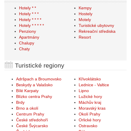
Hotely * *
Kempy
Hotely * * *
Hostely
Hotely * * * *
Motely
Hotely * * * * *
Turistické ubytovny
Penziony
Rekreační střediska
Apartmány
Resort
Chalupy
Chaty
Turistické regiony
Adršpach a Broumovsko
Křivoklátsko
Beskydy a Valašsko
Lednice - Valtice
Bílé Karpaty
Lipno
Blízko centra Prahy
Lužické hory
Brdy
Máchův kraj
Brno a okolí
Moravský kras
Centrum Prahy
Okolí Prahy
České středohoří
Orlické hory
České Švýcarsko
Ostravsko