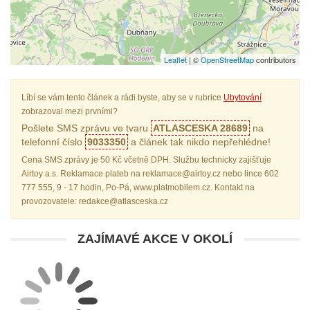
Leaflet
| ©
OpenStreetMap
contributors
Líbí se vám tento článek a rádi byste, aby se v rubrice
Ubytování
zobrazoval mezi prvními?
Pošlete SMS zprávu ve tvaru
ATLASCESKA 28689
na
telefonní číslo
9033350
a článek tak nikdo nepřehlédne!
Cena SMS zprávy je 50 Kč včetně DPH. Službu technicky zajišťuje
Airtoy a.s. Reklamace plateb na reklamace@airtoy.cz nebo lince 602
777 555, 9 - 17 hodin, Po-Pá, www.platmobilem.cz. Kontakt na
provozovatele: redakce@atlasceska.cz
ZAJÍMAVÉ AKCE V OKOLÍ