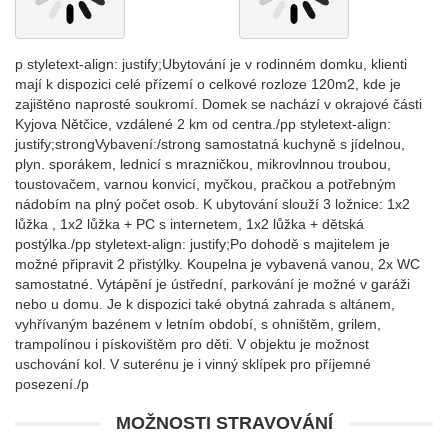
p styletext-align: justify;Ubytování je v rodinném domku, klienti
mají k dispozici celé přízemí o celkové rozloze 120m2, kde je
zajištěno naprosté soukromí. Domek se nachází v okrajové části
Kyjova Nětčice, vzdálené 2 km od centra./pp styletext-align:
justify;strongVybavení:/strong samostatná kuchyně s jídelnou,
plyn. sporákem, lednicí s mrazničkou, mikrovlnnou troubou,
toustovačem, varnou konvicí, myčkou, pračkou a potřebným
nádobím na plný počet osob. K ubytování slouží 3 ložnice: 1x2
lůžka , 1x2 lůžka + PC s internetem, 1x2 lůžka + dětská
postýlka./pp styletext-align: justify;Po dohodě s majitelem je
možné připravit 2 přistýlky. Koupelna je vybavená vanou, 2x WC
samostatné. Vytápění je ústřední, parkování je možné v garáži
nebo u domu. Je k dispozici také obytná zahrada s altánem,
vyhřívaným bazénem v letním období, s ohništěm, grilem,
trampolínou i pískovištěm pro děti. V objektu je možnost
uschování kol. V suterénu je i vinný sklípek pro příjemné
posezení./p
MOŽNOSTI STRAVOVÁNÍ