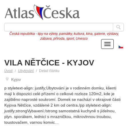
Česká republika - tipy na výlety, památky, kultura, kina, galerie, výstavy,
zábava, příroda, sport, Unesco
Menu
Če
ve
VILA NĚTČICE - KYJOV
Úvod
Ubytování
Detail článku
Kyjov
p styletext-align: justify;Ubytování je v rodinném domku, klienti
mají k dispozici celé přízemí o celkové rozloze 120m2, kde je
zajištěno naprosté soukromí. Domek se nachází v okrajové části
Kyjova Nětčice, vzdálené 2 km od centra./pp styletext-align:
justify;strongVybavení:/strong samostatná kuchyně s jídelnou,
plyn. sporákem, lednicí s mrazničkou, mikrovlnnou troubou,
toustovačem, varnou konvic…