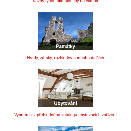
Každý týden aktuální tipy na víkend
Památky
Hrady, zámky, rozhledny a mnoho dalších
Ubytování
Vyberte si z přehledného katalogu ubytovacích zařízení