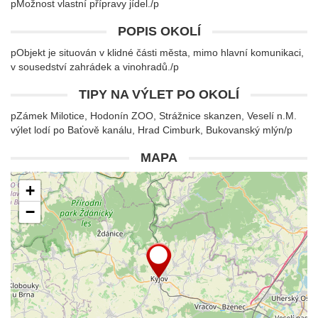
pMožnost vlastní přípravy jídel./p
POPIS OKOLÍ
pObjekt je situován v klidné části města, mimo hlavní komunikaci,
v sousedství zahrádek a vinohradů./p
TIPY NA VÝLET PO OKOLÍ
pZámek Milotice, Hodonín ZOO, Strážnice skanzen, Veselí n.M.
výlet lodí po Baťově kanálu, Hrad Cimburk, Bukovanský mlýn/p
MAPA
+
−