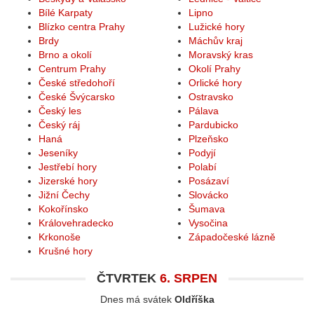
Bílé Karpaty
Lipno
Blízko centra Prahy
Lužické hory
Brdy
Máchův kraj
Brno a okolí
Moravský kras
Centrum Prahy
Okolí Prahy
České středohoří
Orlické hory
České Švýcarsko
Ostravsko
Český les
Pálava
Český ráj
Pardubicko
Haná
Plzeňsko
Jeseníky
Podyjí
Jestřebí hory
Polabí
Jizerské hory
Posázaví
Jižní Čechy
Slovácko
Kokořínsko
Šumava
Královehradecko
Vysočina
Krkonoše
Západočeské lázně
Krušné hory
ČTVRTEK
6. SRPEN
Dnes má svátek
Oldříška