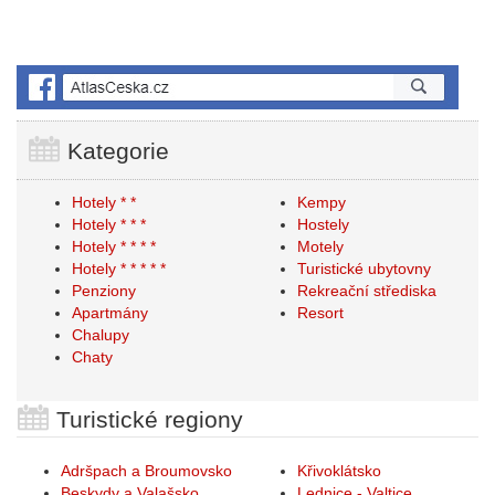
Kategorie
Hotely * *
Kempy
Hotely * * *
Hostely
Hotely * * * *
Motely
Hotely * * * * *
Turistické ubytovny
Penziony
Rekreační střediska
Apartmány
Resort
Chalupy
Chaty
Turistické regiony
Adršpach a Broumovsko
Křivoklátsko
Beskydy a Valašsko
Lednice - Valtice