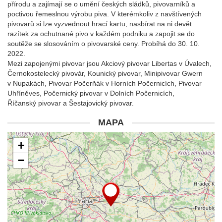
přírodu a zajímají se o umění českých sládků, pivovarníků a
poctivou řemeslnou výrobu piva. V kterémkoliv z navštívených
pivovarů si lze vyzvednout hrací kartu, nasbírat na ni devět
razítek za ochutnané pivo v každém podniku a zapojit se do
soutěže se slosováním o pivovarské ceny. Probíhá do 30. 10.
2022.
Mezi zapojenými pivovar jsou Akciový pivovar Libertas v Úvalech,
Černokostelecký pivovár, Kounický pivovar, Minipivovar Gwern
v Nupakách, Pivovar Počerňák v Horních Počernicích, Pivovar
Uhříněves, Počernický pivovar v Dolních Počernicích,
Říčanský pivovar a Šestajovický pivovar.
MAPA
+
−