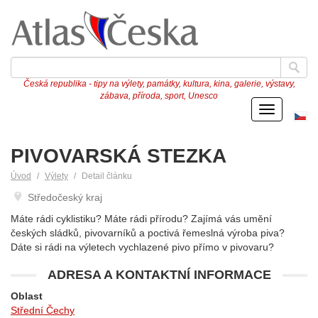
Česká republika - tipy na výlety, památky, kultura, kina, galerie, výstavy,
zábava, příroda, sport, Unesco
Menu
Če
ve
PIVOVARSKÁ STEZKA
Úvod
Výlety
Detail článku
Středočeský kraj
Máte rádi cyklistiku? Máte rádi přírodu? Zajímá vás umění
českých sládků, pivovarníků a poctivá řemeslná výroba piva?
Dáte si rádi na výletech vychlazené pivo přímo v pivovaru?
ADRESA A KONTAKTNÍ INFORMACE
Oblast
Střední Čechy