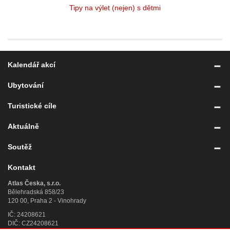
Tipy na výlet (nejen) s dětmi
Kalendář akcí
Ubytování
Turistické cíle
Aktuálně
Soutěž
Kontakt
Atlas Česka, s.r.o.
Bělehradská 858/23
120 00, Praha 2 - Vinohrady
IČ: 24208621
DIČ: CZ24208621