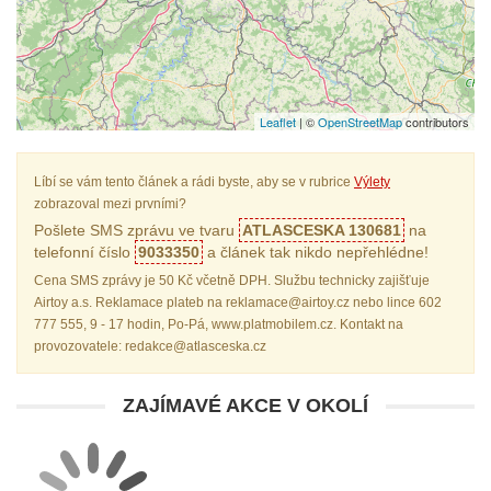
Leaflet
| ©
OpenStreetMap
contributors
Líbí se vám tento článek a rádi byste, aby se v rubrice
Výlety
zobrazoval mezi prvními?
Pošlete SMS zprávu ve tvaru
ATLASCESKA 130681
na
telefonní číslo
9033350
a článek tak nikdo nepřehlédne!
Cena SMS zprávy je 50 Kč včetně DPH. Službu technicky zajišťuje
Airtoy a.s. Reklamace plateb na reklamace@airtoy.cz nebo lince 602
777 555, 9 - 17 hodin, Po-Pá, www.platmobilem.cz. Kontakt na
provozovatele: redakce@atlasceska.cz
ZAJÍMAVÉ AKCE V OKOLÍ