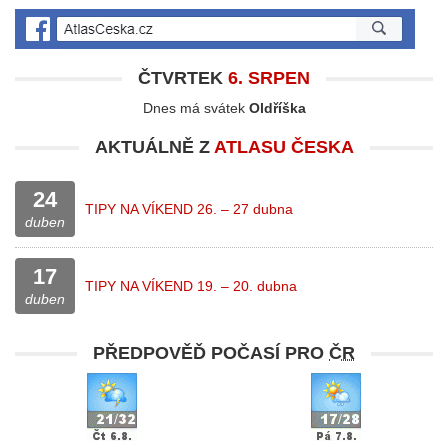
ČTVRTEK
6. SRPEN
Dnes má svátek
Oldříška
AKTUÁLNĚ Z
ATLASU ČESKA
24
TIPY NA VÍKEND 26. – 27 dubna
duben
17
TIPY NA VÍKEND 19. – 20. dubna
duben
PŘEDPOVĚĎ POČASÍ PRO
ČR