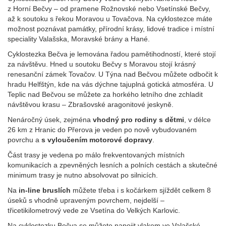
z Horní Bečvy – od pramene Rožnovské nebo Vsetínské Bečvy,
až k soutoku s řekou Moravou u Tovačova. Na cyklostezce máte
možnost poznávat památky, přírodní krásy, lidové tradice i místní
speciality Valašska, Moravské brány a Hané.
Cyklostezka Bečva je lemována řadou pamětihodností, které stojí
za návštěvu. Hned u soutoku Bečvy s Moravou stojí krásný
renesanční zámek Tovačov. U Týna nad Bečvou můžete odbočit k
hradu Helfštýn, kde na vás dýchne tajuplná gotická atmosféra. U
Teplic nad Bečvou se můžete za horkého letního dne zchladit
návštěvou krasu – Zbrašovské aragonitové jeskyně.
Nenáročný úsek, zejména
vhodný pro rodiny s dětmi
, v délce
26 km z Hranic do Přerova je veden po nově vybudovaném
povrchu a
s vyloučením motorové dopravy
.
Část trasy je vedena po málo frekventovaných místních
komunikacích a zpevněných lesních a polních cestách a skutečné
minimum trasy je nutno absolvovat po silnicích.
Na
in-line bruslích
můžete třeba i s kočárkem sjíždět celkem 8
úseků s vhodně upraveným povrchem, nejdelší –
třicetikilometrový vede ze Vsetína do Velkých Karlovic.
Na cyklostezku Bečva se můžete napojit vlakem ve Valašské