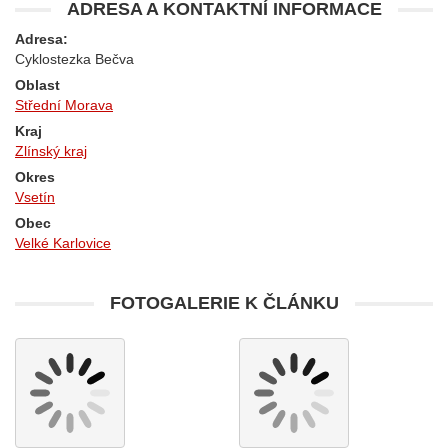
ADRESA A KONTAKTNÍ INFORMACE
Adresa:
Cyklostezka Bečva
Oblast
Střední Morava
Kraj
Zlínský kraj
Okres
Vsetín
Obec
Velké Karlovice
FOTOGALERIE K ČLÁNKU