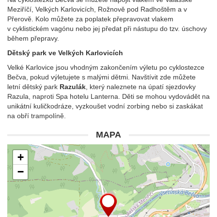
Meziříčí, Velkých Karlovicích, Rožnově pod Radhoštěm a v
Přerově. Kolo můžete za poplatek přepravovat vlakem
v cyklistickém vagónu nebo jej předat při nástupu do tzv. úschovy
během přepravy.
Dětský park ve Velkých Karlovicích
Velké Karlovice jsou vhodným zakončením výletu po cyklostezce
Bečva, pokud výletujete s malými dětmi. Navštívit zde můžete
letní dětský park
Razulák
, který naleznete na úpatí sjezdovky
Razula, naproti Spa hotelu Lanterna. Děti se mohou vydovádět na
unikátní kuličkodráze, vyzkoušet vodní zorbing nebo si zaskákat
na obří trampolíně.
MAPA
+
−