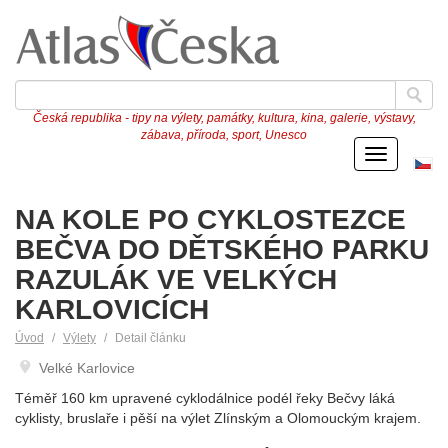
Česká republika - tipy na výlety, památky, kultura, kina, galerie, výstavy,
zábava, příroda, sport, Unesco
Menu
Če
ve
NA KOLE PO CYKLOSTEZCE
BEČVA DO DĚTSKÉHO PARKU
RAZULÁK VE VELKÝCH
KARLOVICÍCH
Úvod
Výlety
Detail článku
Velké Karlovice
Téměř 160 km upravené cyklodálnice podél řeky Bečvy láká
cyklisty, bruslaře i pěší na výlet Zlínským a Olomouckým krajem.