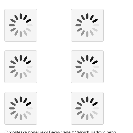
Cyklostezka podél řeky Bečvy vede z Velkých Karlovic nebo