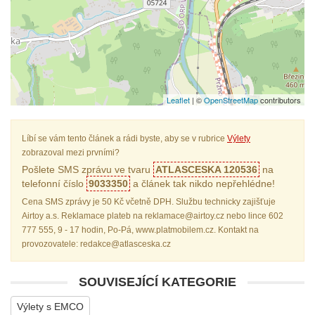
Leaflet
| ©
OpenStreetMap
contributors
Líbí se vám tento článek a rádi byste, aby se v rubrice
Výlety
zobrazoval mezi prvními?
Pošlete SMS zprávu ve tvaru
ATLASCESKA 120536
na
telefonní číslo
9033350
a článek tak nikdo nepřehlédne!
Cena SMS zprávy je 50 Kč včetně DPH. Službu technicky zajišťuje
Airtoy a.s. Reklamace plateb na reklamace@airtoy.cz nebo lince 602
777 555, 9 - 17 hodin, Po-Pá, www.platmobilem.cz. Kontakt na
provozovatele: redakce@atlasceska.cz
SOUVISEJÍCÍ KATEGORIE
Výlety s EMCO