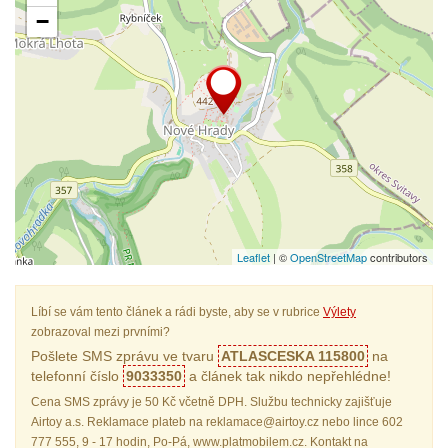
−
Leaflet
| ©
OpenStreetMap
contributors
Líbí se vám tento článek a rádi byste, aby se v rubrice
Výlety
zobrazoval mezi prvními?
Pošlete SMS zprávu ve tvaru
ATLASCESKA 115800
na
telefonní číslo
9033350
a článek tak nikdo nepřehlédne!
Cena SMS zprávy je 50 Kč včetně DPH. Službu technicky zajišťuje
Airtoy a.s. Reklamace plateb na reklamace@airtoy.cz nebo lince 602
777 555, 9 - 17 hodin, Po-Pá, www.platmobilem.cz. Kontakt na