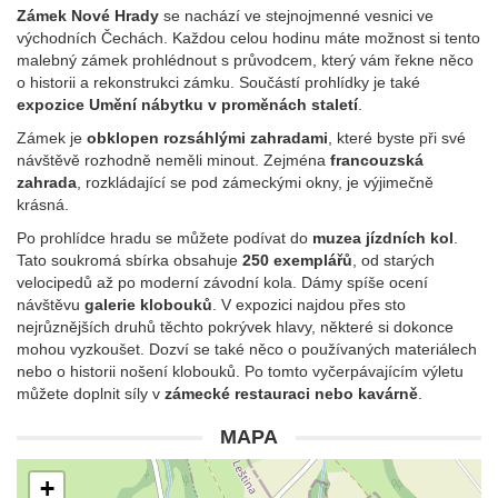
Zámek Nové Hrady
se nachází ve stejnojmenné vesnici ve
východních Čechách. Každou celou hodinu máte možnost si tento
malebný zámek prohlédnout s průvodcem, který vám řekne něco
o historii a rekonstrukci zámku. Součástí prohlídky je také
expozice Umění nábytku v proměnách staletí
.
Zámek je
obklopen rozsáhlými zahradami
, které byste při své
návštěvě rozhodně neměli minout. Zejména
francouzská
zahrada
, rozkládající se pod zámeckými okny, je výjimečně
krásná.
Po prohlídce hradu se můžete podívat do
muzea jízdních kol
.
Tato soukromá sbírka obsahuje
250 exemplářů
, od starých
velocipedů až po moderní závodní kola. Dámy spíše ocení
návštěvu
galerie klobouků
. V expozici najdou přes sto
nejrůznějších druhů těchto pokrývek hlavy, některé si dokonce
mohou vyzkoušet. Dozví se také něco o používaných materiálech
nebo o historii nošení klobouků. Po tomto vyčerpávajícím výletu
můžete doplnit síly v
zámecké restauraci nebo kavárně
.
MAPA
+