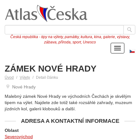
Česká republika - tipy na výlety, památky, kultura, kina, galerie, výstavy,
zábava, příroda, sport, Unesco
Menu
Če
ve
ZÁMEK NOVÉ HRADY
Úvod
Výlety
Detail článku
Nové Hrady
Malebný zámek Nové Hrady ve východních Čechách je skvělým
tipem na výlet. Najdete zde totiž také rozsáhlé zahrady, muzeum
jízdních kol, galerii klobouků a další.
ADRESA A KONTAKTNÍ INFORMACE
Oblast
Severovýchod