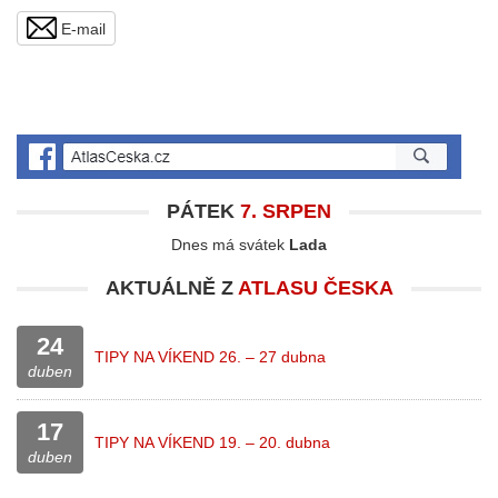
E-mail
PÁTEK
7. SRPEN
Dnes má svátek
Lada
AKTUÁLNĚ Z
ATLASU ČESKA
24
TIPY NA VÍKEND 26. – 27 dubna
duben
17
TIPY NA VÍKEND 19. – 20. dubna
duben