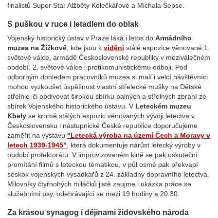
finalistů Super Star Alžběty Kolečkářové a Michala Šepse.
S puškou v ruce i letadlem do oblak
Vojenský historický ústav v Praze láká i letos do
Armádního
muzea na Žižkově
, kde jsou k
vidění
stálé expozice věnované 1.
světové válce, armádě Československé republiky v meziválečném
období, 2. světové válce i protikomunistickému odboji. Pod
odborným dohledem pracovníků muzea si malí i velcí návštěvníci
mohou vyzkoušet úspěšnost vlastní střelecké mušky na Dětské
střelnici či obdivovat širokou sbírku palných a střelných zbraní ze
sbírek Vojenského historického ústavu. V
Leteckém muzeu
Kbely
se kromě stálých expozic věnovaných vývoji letectva v
Československu i nástupnické České republice doporučujeme
zaměřit na výstavu
"Letecká výroba na území Čech a Moravy v
letech 1939-1945"
, která dokumentuje nárůst letecký výroby v
období protektorátu. V improvizovaném kině se pak uskuteční
promítání filmů s leteckou tématikou, v půl osmé pak překvapí
seskok vojenských výsadkářů z 24. základny dopravního letectva.
Milovníky čtyřnohých miláčků jistě zaujme i ukázka práce se
služebními psy, odehrávající se mezi 19 hodiny a 20.30.
Za krásou synagog i dějinami židovského národa