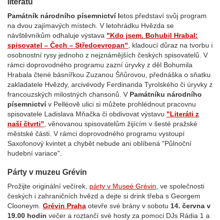
literátů
Památník národního písemnictví l
etos představí svůj program
na dvou zajímavých místech. V letohrádku Hvězda se
návštěvníkům odhaluje výstava
"Kdo jsem. Bohubil Hrabal:
spisovatel – Čech – Středoevropan"
, kladoucí důraz na tvorbu i
osobnostní rysy jednoho z nejznámějších českých spisovatelů. V
rámci doprovodného programu zazní úryvky z děl Bohumila
Hrabala čtené básnířkou Zuzanou Šňůrovou, přednáška o sňatku
zakladatele Hvězdy, arcivévody Ferdinanda Tyrolského či úryvky z
francouzských milostných chansonů. V
Památníku národního
písemnictví
v Pelléově ulici si můžete prohlédnout pracovnu
spisovatele Ladislava Mňačka či obdivovat výstavu
"Literáti z
naší čtvrti"
, věnovanou spisovatelům žijícím v šesté pražské
městské části. V rámci doprovodného programu vystoupí
Saxofonový kvintet a chybět nebude ani oblíbená "Půlnoční
hudební variace".
Párty v muzeu Grévin
Prožijte originální večírek,
párty v Museé Grévin
, ve společnosti
českých i zahraničních hvězd a dejte si drink třeba s Georgem
Clooneym.
Grévin Praha
otevře své brány v sobotu
14. června v
19.00 hodin
večer a roztančí své hosty za pomoci DJs Rádia 1 a