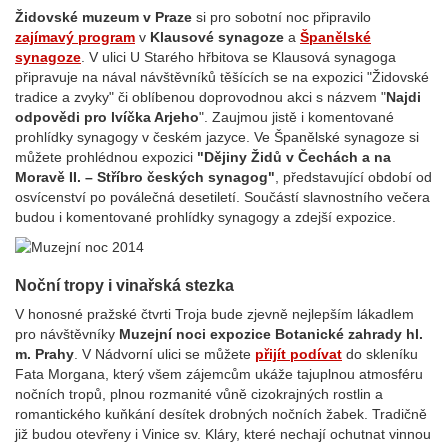
Židovské muzeum v Praze
si pro sobotní noc připravilo
zajímavý program
v
Klausové synagoze
a
Španělské
synagoze
. V ulici U Starého hřbitova se Klausová synagoga
připravuje na nával návštěvníků těšících se na expozici "Židovské
tradice a zvyky" či oblíbenou doprovodnou akci s názvem "
Najdi
odpovědi pro lvíčka Arjeho
". Zaujmou jistě i komentované
prohlídky synagogy v českém jazyce. Ve Španělské synagoze si
můžete prohlédnou expozici
"Dějiny Židů v Čechách a na
Moravě II. – Stříbro českých synagog"
, představující období od
osvícenství po poválečná desetiletí. Součástí slavnostního večera
budou i komentované prohlídky synagogy a zdejší expozice.
Noční tropy i vinařská stezka
V honosné pražské čtvrti Troja bude zjevně nejlepším lákadlem
pro návštěvníky
Muzejní noci expozice Botanické zahrady hl.
m. Prahy
. V Nádvorní ulici se můžete
přijít podívat
do skleníku
Fata Morgana, který všem zájemcům ukáže tajuplnou atmosféru
nočních tropů, plnou rozmanité vůně cizokrajných rostlin a
romantického kuňkání desítek drobných nočních žabek. Tradičně
již budou otevřeny i Vinice sv. Kláry, které nechají ochutnat vinnou