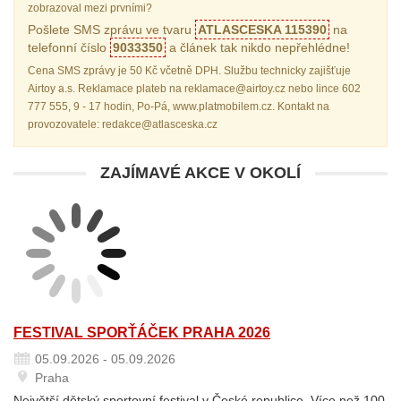
zobrazoval mezi prvními?
Pošlete SMS zprávu ve tvaru
ATLASCESKA 115390
na
telefonní číslo
9033350
a článek tak nikdo nepřehlédne!
Cena SMS zprávy je 50 Kč včetně DPH. Službu technicky zajišťuje
Airtoy a.s. Reklamace plateb na reklamace@airtoy.cz nebo lince 602
777 555, 9 - 17 hodin, Po-Pá, www.platmobilem.cz. Kontakt na
provozovatele: redakce@atlasceska.cz
ZAJÍMAVÉ AKCE V OKOLÍ
FESTIVAL SPORŤÁČEK PRAHA 2026
05.09.2026 - 05.09.2026
Praha
Největší dětský sportovní festival v České republice. Více než 100