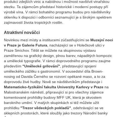
produkci zdejších vinic a nabídnou i možnost navštívit vinařskou
stezku. Ta zájemcům představí historické i moderní postupy pří
výrobě vína. V rámci bohatého programu budou pro návštěvníky
skleníku k dispozici i odborníci seznamující je s širokým spektrem
zajímavostí života tropických rostlin.
Atraktivní nováčci
Novinkou mezi místy a institucemi zúčastňujícími se
Muzejní noci
v Praze je Galerie Futura
, nacházející se v Holečkově ulici v
Praze Smíchov. Těšit se můžete na skupinovou výstavu
zaměřenou na grafický design, plnou barev, nápaditých kompozic
a umělecké typografie. V rámci doprovodného programu zaujme
především
"Umělecké grilování"
, představující spojení
uměleckého zážitku s gastronomií. V sousedství díla Brown-
nosing od Davida Černého se rozvoní opékané maso, a to za
doprovodu živé hudby. Nově se návštěvníkům představuje i
Matematicko-fyzikální fakulta Univerzity Karlovy v Praze
na
Malostranském náměstí, připravující si pro všechny zájemce
komentované prohlídky budovy MFF UK, která je skvostem
barokního umění. V malých skupinkách si též můžete užít
prohlídku
"Trezor vědeckých pokladů"
, odehrávající se ve
sklepních prostorách, které sloužily jako trezory Národní banky