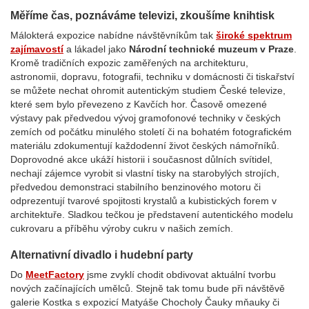
Měříme čas, poznáváme televizi, zkoušíme knihtisk
Málokterá expozice nabídne návštěvníkům tak
široké spektrum
zajímavostí
a lákadel jako
Národní technické muzeum v Praze
.
Kromě tradičních expozic zaměřených na architekturu,
astronomii, dopravu, fotografii, techniku v domácnosti či tiskařství
se můžete nechat ohromit autentickým studiem České televize,
které sem bylo převezeno z Kavčích hor. Časově omezené
výstavy pak předvedou vývoj gramofonové techniky v českých
zemích od počátku minulého století či na bohatém fotografickém
materiálu zdokumentují každodenní život českých námořníků.
Doprovodné akce ukáží historii i současnost důlních svítidel,
nechají zájemce vyrobit si vlastní tisky na starobylých strojích,
předvedou demonstraci stabilního benzinového motoru či
odprezentují tvarové spojitosti krystalů a kubistických forem v
architektuře. Sladkou tečkou je představení autentického modelu
cukrovaru a příběhu výroby cukru v našich zemích.
Alternativní divadlo i hudební party
Do
MeetFactory
jsme zvyklí chodit obdivovat aktuální tvorbu
nových začínajících umělců. Stejně tak tomu bude při návštěvě
galerie Kostka s expozicí Matyáše Chocholy Čauky mňauky či