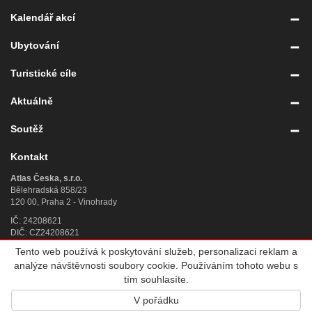
Kalendář akcí
Ubytování
Turistické cíle
Aktuálně
Soutěž
Kontakt
Atlas Česka, s.r.o.
Bělehradská 858/23
120 00, Praha 2 - Vinohrady
IČ: 24208621
DIČ: CZ24208621
Tento web používá k poskytování služeb, personalizaci reklam a
Úplný kontakt
»
analýze návštěvnosti soubory cookie. Používáním tohoto webu s
© 2007 - 2026
Atlas Česka, s.r.o.
, IČ 242 08 621, se sídlem Praha 2,
tím souhlasíte.
Bělehradská 858/23, PSČ 120 00, sp. zn. C 188784 vedená u Městského
V pořádku
soudu v Praze. Všechna práva vyhrazena. Vyrobila a provozuje
Altermedia
.