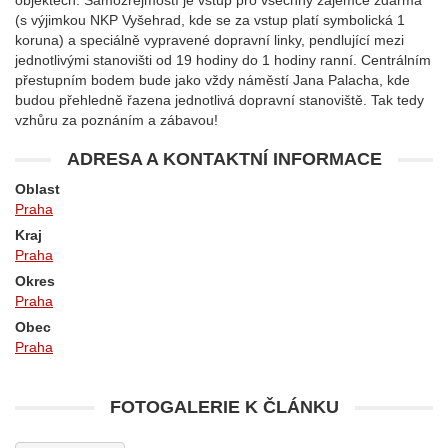
objektech. Samozřejmostí je vstup pro všechny zájemce zdarma
(s výjimkou NKP Vyšehrad, kde se za vstup platí symbolická 1
koruna) a speciálně vypravené dopravní linky, pendlující mezi
jednotlivými stanovišti od 19 hodiny do 1 hodiny ranní. Centrálním
přestupním bodem bude jako vždy náměstí Jana Palacha, kde
budou přehledně řazena jednotlivá dopravní stanoviště. Tak tedy
vzhůru za poznáním a zábavou!
ADRESA A KONTAKTNÍ INFORMACE
Oblast
Praha
Kraj
Praha
Okres
Praha
Obec
Praha
FOTOGALERIE K ČLÁNKU