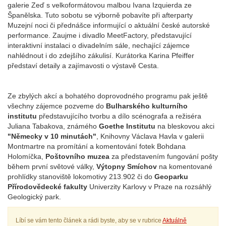
galerie Zeď s velkoformátovou malbou Ivana Izquierda ze
Španělska. Tuto sobotu se výborně pobavíte při afterparty
Muzejní noci či přednášce informující o aktuální české autorské
performance. Zaujme i divadlo MeetFactory, představující
interaktivní instalaci o divadelním sále, nechající zájemce
nahlédnout i do zdejšího zákulisí. Kurátorka Karina Pfeiffer
představí detaily a zajímavosti o výstavě Cesta.
Ze zbylých akcí a bohatého doprovodného programu pak ještě
všechny zájemce pozveme do
Bulharského kulturního
institutu
představujícího tvorbu a dílo scénografa a režiséra
Juliana Tabakova, známého
Goethe Institutu
na bleskovou akci
"Německy v 10 minutách"
, Knihovny Václava Havla v galerii
Montmartre na promítání a komentování fotek Bohdana
Holomíčka,
Poštovního muzea
za představením fungování pošty
během první světové války,
Výtopny Smíchov
na komentované
prohlídky stanoviště lokomotivy 213.902 či do
Geoparku
Přírodovědecké fakulty
Univerzity Karlovy v Praze na rozsáhlý
Geologický park.
Líbí se vám tento článek a rádi byste, aby se v rubrice
Aktuálně