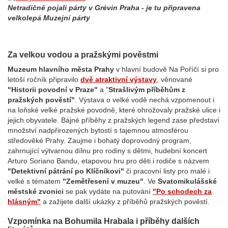
Netradičně pojali párty v Grévin Praha - je tu připravena
velkolepá Muzejní párty
Za velkou vodou a pražskými pověstmi
Muzeum hlavního města Prahy
v hlavní budově Na Poříčí si pro
letoší ročník připravilo
dvě atraktivní výstavy
, věnované
"Historii povodní v Praze"
a "
Strašlivým příběhům z
pražských pověstí"
. Výstava o velké vodě nechá vzpomenout i
na loňské velké pražské povodně, které ohrožovaly pražské ulice i
jejich obyvatele. Bájné příběhy z pražských legend zase představí
množství nadpřirozených bytostí s tajemnou atmosférou
středověké Prahy. Zaujme i bohatý doprovodný program,
zahrnující výtvarnou dílnu pro rodiny s dětmi, hudební koncert
Arturo Soriano Bandu, etapovou hru pro děti i rodiče s názvem
"Detektivní pátrání po Klíčníkovi"
či pracovní listy pro malé i
velké s tématem
"Zemětřesení v muzeu"
. Ve
Svatomikulášské
městské zvonici
se pak vydáte na putování
"Po schodech za
hlásným"
a zažijete další ukázky z příběhů pražských pověstí.
Vzpomínka na Bohumila Hrabala i příběhy dalších