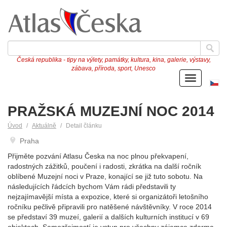
Česká republika - tipy na výlety, památky, kultura, kina, galerie, výstavy,
zábava, příroda, sport, Unesco
Menu
Če
ve
PRAŽSKÁ MUZEJNÍ NOC 2014
Úvod
Aktuálně
Detail článku
Praha
Přijměte pozvání Atlasu Česka na noc plnou překvapení,
radostných zážitků, poučení i radosti, zkrátka na další ročník
oblíbené Muzejní noci v Praze, konající se již tuto sobotu. Na
následujících řádcích bychom Vám rádi představili ty
nejzajímavější místa a expozice, které si organizátoři letošního
ročníku pečlivě připravili pro natěšené návštěvníky. V roce 2014
se představí 39 muzeí, galerií a dalších kulturních institucí v 69