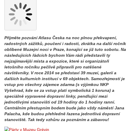
Přijměte pozvání Atlasu Česka na noc plnou překvapení,
radostných zážitků, poučení i radosti, zkrátka na další ročník
oblíbené Muzejní noci v Praze, konající se již tuto sobotu. Na
následujících řádcích bychom Vám rádi představili ty
nejzajímavější místa a expozice, které si organizátoři
letošního ročníku pečlivě připravili pro natěšené
návštěvníky. V roce 2014 se představí 39 muzeí, galerií a
dalších kulturních institucí v 69 objektech. Samozřejmostí je
vstup pro všechny zájemce zdarma (s výjimkou NKP
Vyšehrad, kde se za vstup platí symbolická 1 koruna) a
speciálně vypravené dopravní linky, pendlující mezi
jednotlivými stanovišti od 19 hodiny do 1 hodiny ranní.
Centrálním přestupním bodem bude jako vždy náměstí Jana
Palacha, kde budou přehledně řazena jednotlivá dopravní
stanoviště. Tak tedy vzhůru za poznáním a zábavou!