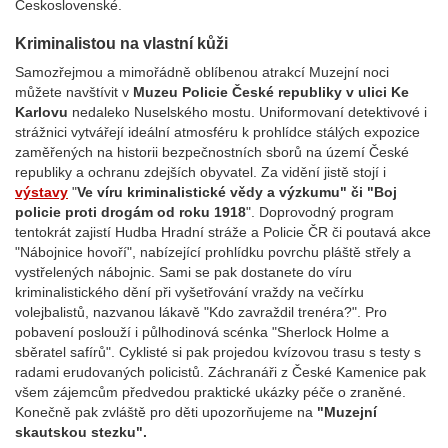
Československé.
Kriminalistou na vlastní kůži
Samozřejmou a mimořádně oblíbenou atrakcí Muzejní noci
můžete navštívit v
Muzeu Policie České republiky v ulici Ke
Karlovu
nedaleko Nuselského mostu. Uniformovaní detektivové i
strážnici vytvářejí ideální atmosféru k prohlídce stálých expozice
zaměřených na historii bezpečnostních sborů na území České
republiky a ochranu zdejších obyvatel. Za vidění jistě stojí i
výstavy
"
Ve víru kriminalistické vědy a výzkumu" či "Boj
policie proti drogám od roku 1918
". Doprovodný program
tentokrát zajistí Hudba Hradní stráže a Policie ČR či poutavá akce
"Nábojnice hovoří", nabízející prohlídku povrchu pláště střely a
vystřelených nábojnic. Sami se pak dostanete do víru
kriminalistického dění při vyšetřování vraždy na večírku
volejbalistů, nazvanou lákavě "Kdo zavraždil trenéra?". Pro
pobavení poslouží i půlhodinová scénka "Sherlock Holme a
sběratel safírů". Cyklisté si pak projedou kvízovou trasu s testy s
radami erudovaných policistů. Záchranáři z České Kamenice pak
všem zájemcům předvedou praktické ukázky péče o zraněné.
Konečně pak zvláště pro děti upozorňujeme na
"Muzejní
skautskou stezku".