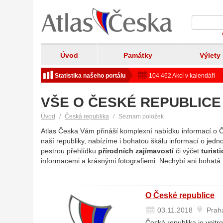
Úvod
Památky
Výlety
Statistika našeho portálu
104 462 Akcí v kalendáři
VŠE O ČESKÉ REPUBLICE
Úvod
Česká republika
Seznam položek
Atlas Česka Vám přináší komplexní nabídku informací o Če
naší republiky, nabízíme i bohatou škálu informací o jedn
pestrou přehlídku
přírodních zajímavostí
či výčet
turist
informacemi a krásnými fotografiemi. Nechybí ani bohat
O České republice
03.11.2018
Prah
Česká republika je vnit