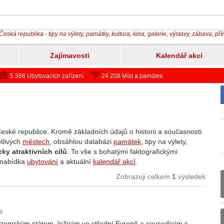
Česká republika - tipy na výlety, památky, kultura, kina, galerie, výstavy, zábava, př
Zajímavosti
Kalendář akcí
5 386 Ubytovacích zařízení
24 208 Míst a památek
ské republice. Kromě základních údajů o historii a současnosti
otlivých
městech
, obsáhlou databázi
památek
, tipy na výlety,
icky atraktivních cílů
. To vše s bohatými faktografickými
á nabídka
ubytování
a aktuální
kalendář akcí
.
Zobrazuji celkem
1
výsledek
a
rozemským státem, ležícím ve střední Evropě a sousedícím s