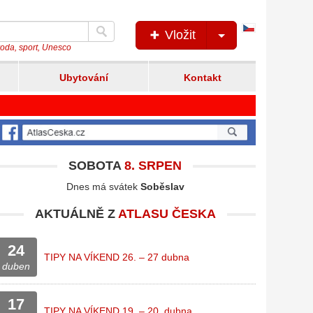
Česká
Vložit
verze
íroda, sport, Unesco
Ubytování
Kontakt
SOBOTA
8. SRPEN
Dnes má svátek
Soběslav
AKTUÁLNĚ Z
ATLASU ČESKA
24
TIPY NA VÍKEND 26. – 27 dubna
duben
17
TIPY NA VÍKEND 19. – 20. dubna