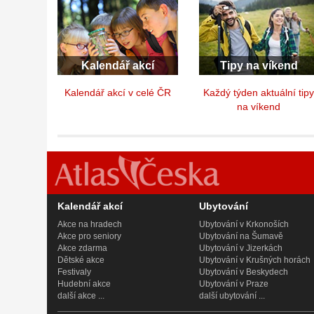
Kalendář akcí
Tipy na víkend
Kalendář akcí v celé ČR
Každý týden aktuální tip
na víkend
Kalendář akcí
Ubytování
Akce na hradech
Ubytování v Krkonoších
Akce pro seniory
Ubytování na Šumavě
Akce zdarma
Ubytování v Jizerkách
Dětské akce
Ubytování v Krušných horách
Festivaly
Ubytování v Beskydech
Hudební akce
Ubytování v Praze
další akce ...
další ubytování ...