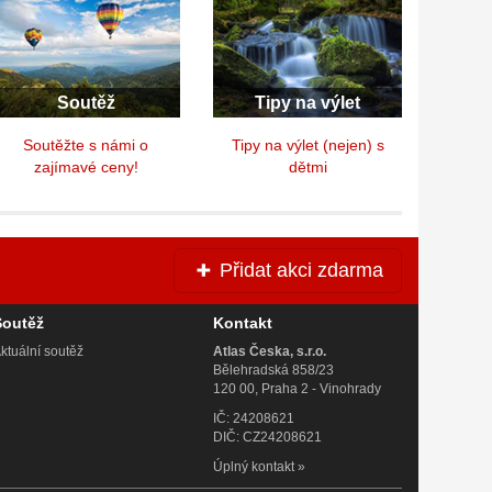
Soutěž
Tipy na výlet
Soutěžte s námi o
Tipy na výlet (nejen) s
zajímavé ceny!
dětmi
Přidat akci zdarma
Soutěž
Kontakt
ktuální soutěž
Atlas Česka, s.r.o.
Bělehradská 858/23
120 00, Praha 2 - Vinohrady
IČ: 24208621
DIČ: CZ24208621
Úplný kontakt
»