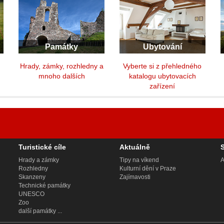
Památky
Ubytování
y
Hrady, zámky, rozhledny a
Vyberte si z přehledného
mnoho dalších
katalogu ubytovacích
zařízení
Turistické cíle
Aktuálně
Hrady a zámky
Tipy na víkend
A
Rozhledny
Kulturní dění v Praze
Skanzeny
Zajímavosti
Technické památky
UNESCO
Zoo
další památky ...