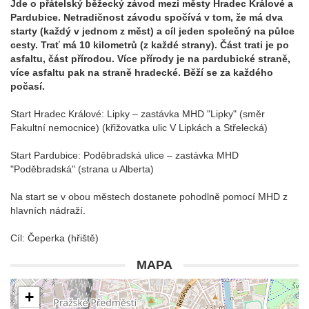
J
de o přátelský běžecký závod mezi městy Hradec Králové a
Pardubice. Netradičnost závodu spočívá v tom, že má dva
starty (každý v jednom z měst) a cíl jeden společný na půlce
cesty. Trať má 10 kilometrů (z každé strany).
Část trati je po
asfaltu, část přírodou. Více přírody je na pardubické straně,
více asfaltu pak na straně hradecké. Běží se za každého
počasí.
Start Hradec Králové: Lipky – zastávka MHD "Lipky" (směr
Fakultní nemocnice) (křižovatka ulic V Lipkách a Střelecká)
Start Pardubice: Poděbradská ulice – zastávka MHD
"Poděbradská" (strana u Alberta)
Na start se v obou městech dostanete pohodlně pomocí MHD z
hlavních nádraží.
Cíl: Čeperka (hřiště)
MAPA
+