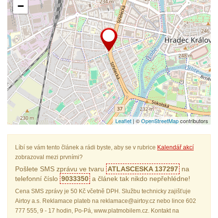
−
Leaflet
| ©
OpenStreetMap
contributors
Líbí se vám tento článek a rádi byste, aby se v rubrice
Kalendář akcí
zobrazoval mezi prvními?
Pošlete SMS zprávu ve tvaru
ATLASCESKA 137297
na
telefonní číslo
9033350
a článek tak nikdo nepřehlédne!
Cena SMS zprávy je 50 Kč včetně DPH. Službu technicky zajišťuje
Airtoy a.s. Reklamace plateb na reklamace@airtoy.cz nebo lince 602
777 555, 9 - 17 hodin, Po-Pá, www.platmobilem.cz. Kontakt na