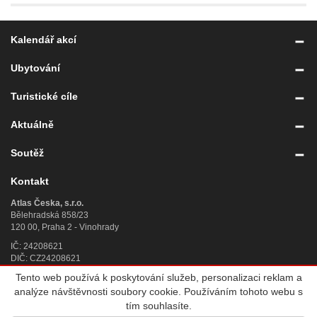
Kalendář akcí
Ubytování
Turistické cíle
Aktuálně
Soutěž
Kontakt
Atlas Česka, s.r.o.
Bělehradská 858/23
120 00, Praha 2 - Vinohrady
IČ: 24208621
DIČ: CZ24208621
Tento web používá k poskytování služeb, personalizaci reklam a
Úplný kontakt
»
analýze návštěvnosti soubory cookie. Používáním tohoto webu s
© 2007 - 2026
Atlas Česka, s.r.o.
, IČ 242 08 621, se sídlem Praha 2,
tím souhlasíte.
Bělehradská 858/23, PSČ 120 00, sp. zn. C 188784 vedená u Městského