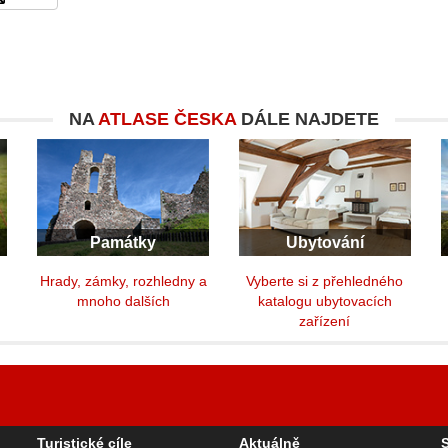
NA
ATLASE ČESKA
DÁLE NAJDETE
Památky
Ubytování
y
Hrady, zámky, rozhledny a
Vyberte si z přehledného
mnoho dalších
katalogu ubytovacích
zařízení
Turistické cíle
Aktuálně