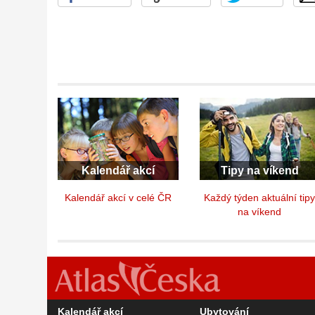
Kalendář akcí
Tipy na víkend
Kalendář akcí v celé ČR
Každý týden aktuální tip
na víkend
Kalendář akcí
Ubytování