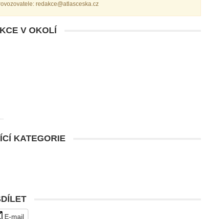
provozovatele: redakce@atlasceska.cz
AKCE V OKOLÍ
ÍCÍ KATEGORIE
SDÍLET
E-mail