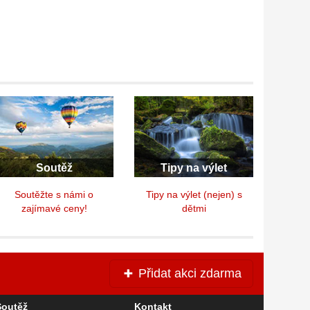
Soutěž
Tipy na výlet
Soutěžte s námi o
Tipy na výlet (nejen) s
zajímavé ceny!
dětmi
Přidat akci zdarma
Soutěž
Kontakt