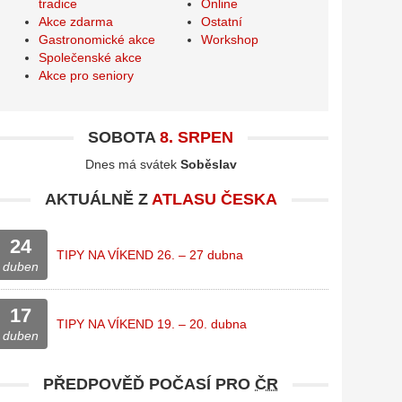
tradice
Online
Akce zdarma
Ostatní
Gastronomické akce
Workshop
Společenské akce
Akce pro seniory
SOBOTA
8. SRPEN
Dnes má svátek
Soběslav
AKTUÁLNĚ Z
ATLASU ČESKA
24
TIPY NA VÍKEND 26. – 27 dubna
duben
17
TIPY NA VÍKEND 19. – 20. dubna
duben
PŘEDPOVĚĎ POČASÍ PRO
ČR