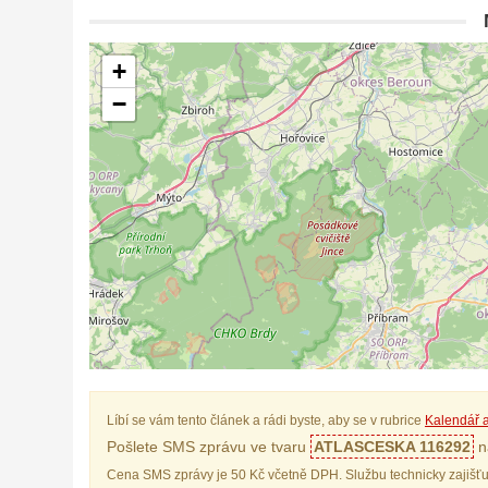
+
−
Líbí se vám tento článek a rádi byste, aby se v rubrice
Kalendář a
Pošlete SMS zprávu ve tvaru
ATLASCESKA 116292
na
Cena SMS zprávy je 50 Kč včetně DPH. Službu technicky zajišťu