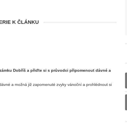
RIE K ČLÁNKU
zámku Dobříš a přiďte si s průvodci připomenout dávné a
dávné a možná již zapomenuté zvyky vánoční a prohlédnout si