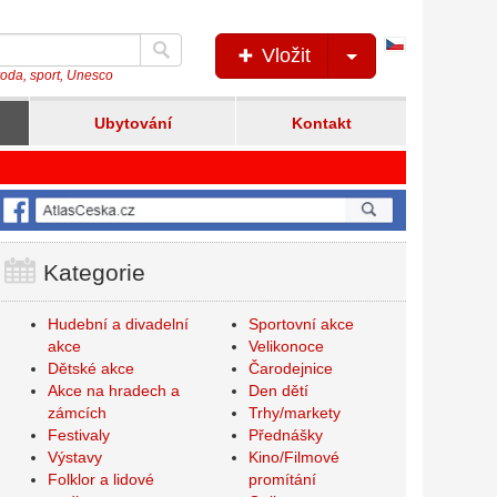
Česká
Vložit
verze
íroda, sport, Unesco
Ubytování
Kontakt
Kategorie
Hudební a divadelní
Sportovní akce
akce
Velikonoce
Dětské akce
Čarodejnice
Akce na hradech a
Den dětí
zámcích
Trhy/markety
Festivaly
Přednášky
Výstavy
Kino/Filmové
Folklor a lidové
promítání