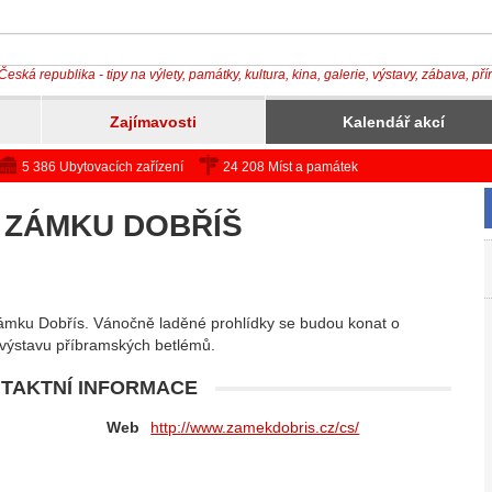
Česká republika - tipy na výlety, památky, kultura, kina, galerie, výstavy, zábava, př
Zajímavosti
Kalendář akcí
5 386 Ubytovacích zařízení
24 208 Míst a památek
 ZÁMKU DOBŘÍŠ
ámku Dobřís. Vánočně laděné prohlídky se budou konat o
 výstavu příbramských betlémů.
TAKTNÍ INFORMACE
Web
http://www.zamekdobris.cz/cs/