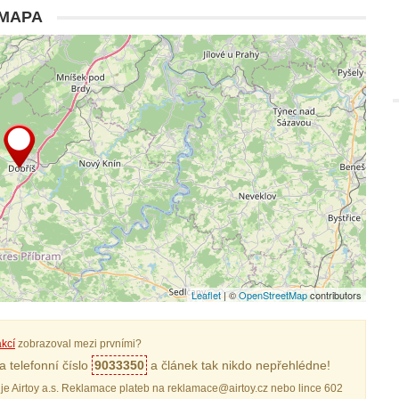
MAPA
Leaflet
| ©
OpenStreetMap
contributors
kcí
zobrazoval mezi prvními?
 telefonní číslo
9033350
a článek tak nikdo nepřehlédne!
je Airtoy a.s. Reklamace plateb na reklamace@airtoy.cz nebo lince 602