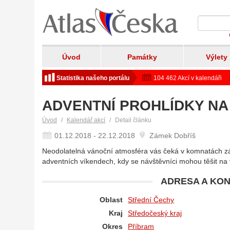
Úvod
Památky
Výlety
Statistika našeho portálu
104 462 Akcí v kalendáři
ADVENTNÍ PROHLÍDKY NA
Úvod
Kalendář akcí
Detail článku
01.12.2018 - 22.12.2018
Zámek Dobříš
Neodolatelná vánoční atmosféra vás čeká v komnatách z
adventních víkendech, kdy se návštěvníci mohou těšit na
ADRESA A KON
Oblast
Střední Čechy
Kraj
Středočeský kraj
Okres
Příbram