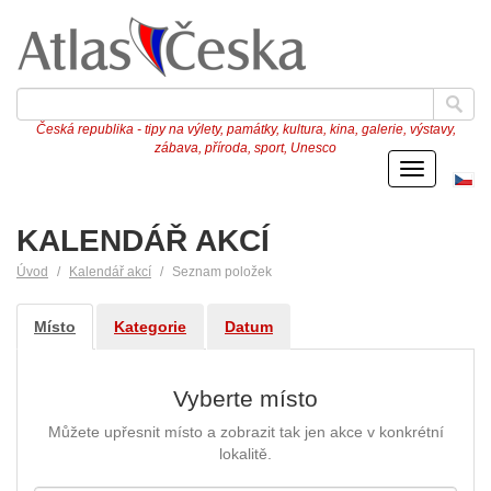
Česká republika - tipy na výlety, památky, kultura, kina, galerie, výstavy,
zábava, příroda, sport, Unesco
Menu
Če
ve
KALENDÁŘ AKCÍ
Úvod
Kalendář akcí
Seznam položek
Místo
Kategorie
Datum
Vyberte místo
Můžete upřesnit místo a zobrazit tak jen akce v konkrétní
lokalitě.