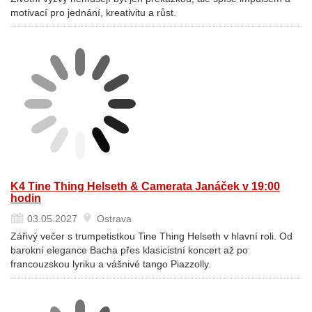
motivací pro jednání, kreativitu a růst.
K4 Tine Thing Helseth & Camerata Janáček v 19:00
hodin
03.05.2027
Ostrava
Zářivý večer s trumpetistkou Tine Thing Helseth v hlavní roli. Od
barokní elegance Bacha přes klasicistní koncert až po
francouzskou lyriku a vášnivé tango Piazzolly.