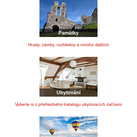
Památky
Hrady, zámky, rozhledny a mnoho dalších
Ubytování
Vyberte si z přehledného katalogu ubytovacích zařízení