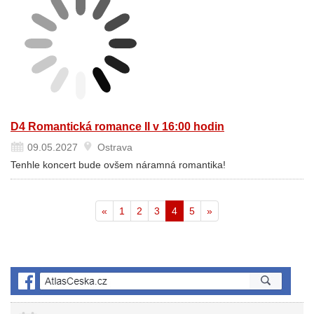
D4 Romantická romance II v 16:00 hodin
09.05.2027
Ostrava
Tenhle koncert bude ovšem náramná romantika!
«
1
2
3
4
5
»