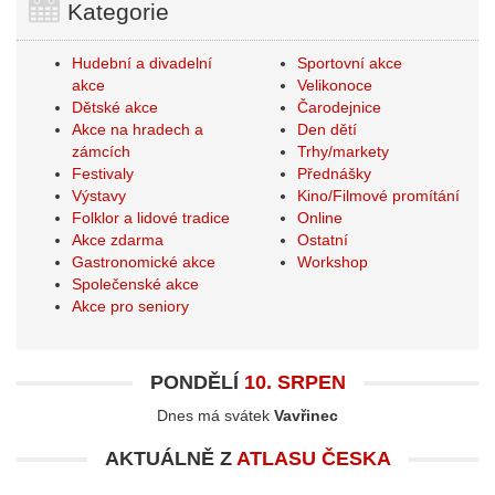
Kategorie
Hudební a divadelní
Sportovní akce
akce
Velikonoce
Dětské akce
Čarodejnice
Akce na hradech a
Den dětí
zámcích
Trhy/markety
Festivaly
Přednášky
Výstavy
Kino/Filmové promítání
Folklor a lidové tradice
Online
Akce zdarma
Ostatní
Gastronomické akce
Workshop
Společenské akce
Akce pro seniory
PONDĚLÍ
10. SRPEN
Dnes má svátek
Vavřinec
AKTUÁLNĚ Z
ATLASU ČESKA