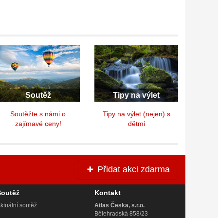
Soutěž
Tipy na výlet
Soutěžte s námi o
Tipy na výlet (nejen) s
zajímavé ceny!
dětmi
Přidat akci zdarma
Soutěž
Kontakt
ktuální soutěž
Atlas Česka, s.r.o.
Bělehradská 858/23