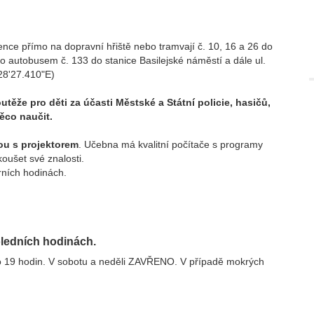
ence přímo na dopravní hřiště nebo tramvají č. 10, 16 a 26 do
o autobusem č. 133 do stanice Basilejské náměstí a dále ul.
28'27.410"E)
těže pro děti za účasti Městské a Státní policie, hasičů,
ěco naučit.
ou s projektorem
. Učebna má kvalitní počítače s programy
oušet své znalosti.
rních hodinách.
oledních hodinách.
 do 19 hodin. V sobotu a neděli ZAVŘENO. V případě mokrých