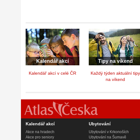
Kalendář akcí
Tipy na víkend
Kalendář akcí v celé ČR
Každý týden aktuální tip
na víkend
Kalendář akcí
Ubytování
Akce na hradech
Ubytování v Krkonoších
Akce pro seniory
Ubytování na Šumavě