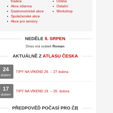
tradice
Online
Akce zdarma
Ostatní
Gastronomické akce
Workshop
Společenské akce
Akce pro seniory
NEDĚLE
9. SRPEN
Dnes má svátek
Roman
AKTUÁLNĚ Z
ATLASU ČESKA
24
TIPY NA VÍKEND 26. – 27 dubna
duben
17
TIPY NA VÍKEND 19. – 20. dubna
duben
PŘEDPOVĚĎ POČASÍ PRO
ČR