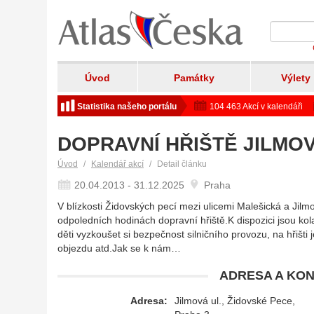
Úvod
Památky
Výlety
Statistika našeho portálu
104 463 Akcí v kalendáři
DOPRAVNÍ HŘIŠTĚ JILMOVÁ
Úvod
Kalendář akcí
Detail článku
20.04.2013 - 31.12.2025
Praha
V blízkosti Židovských pecí mezi ulicemi Malešická a Jilm
odpoledních hodinách dopravní hřiště.K dispozici jsou ko
děti vyzkoušet si bezpečnost silničního provozu, na hřišti
objezdu atd.Jak se k nám…
ADRESA A KON
Adresa:
Jilmová ul., Židovské Pece,