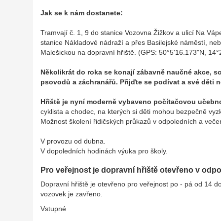
Jak se k nám dostanete:
Tramvají č. 1, 9 do stanice Vozovna Žižkov a ulicí Na Váp
stanice Nákladové nádraží a přes Basilejské náměstí, neb
Malešickou na dopravní hřiště. (GPS: 50°5'16.173"N, 14°
Několikrát do roka se konají zábavně naučné akce, sou
psovodů a záchranářů. Přijďte se podívat a své děti n
Hřiště je nyní moderně vybaveno počítačovou učebn
cyklista a chodec, na kterých si děti mohou bezpečně vyzk
Možnost školení řidičských průkazů v odpoledních a veče
V provozu od dubna.
V dopoledních hodinách výuka pro školy.
Pro veřejnost je dopravní hřiště otevřeno v odp
Dopravní hřiště je otevřeno pro veřejnost po - pá od 14
vozovek je zavřeno.
Vstupné