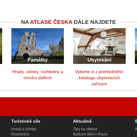
NA
ATLASE ČESKA
DÁLE NAJDETE
Památky
Ubytování
y
Hrady, zámky, rozhledny a
Vyberte si z přehledného
mnoho dalších
katalogu ubytovacích
zařízení
Turistické cíle
Aktuálně
Hrady a zámky
Tipy na víkend
A
Rozhledny
Kulturní dění v Praze