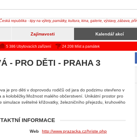
Česká republika - tipy na výlety, památky, kultura, kina, galerie, výstavy, zábava, př
Zajímavosti
Kalendář akcí
5 386 Ubytovacích zařízení
24 208 Míst a památek
 - PRO DĚTI - PRAHA 3
ova je pro děti v doprovodu rodičů od jara do podzimu otevřeno v
la a koloběžky.Možnost malého občerstvení. Unikátní prostor pro
 je simulace světelné křižovatky, železničního přejezdu, kruhového
TAKTNÍ INFORMACE
Web
http://www.prazacka.cz/hriste.php