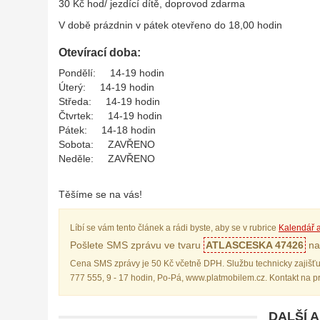
30 Kč hod/ jezdící dítě, doprovod zdarma
V době prázdnin v pátek otevřeno do 18,00 hodin
Otevírací doba:
Pondělí: 14-19 hodin
Úterý: 14-19 hodin
Středa: 14-19 hodin
Čtvrtek: 14-19 hodin
Pátek: 14-18 hodin
Sobota: ZAVŘENO
Neděle: ZAVŘENO
Těšíme se na vás!
Líbí se vám tento článek a rádi byste, aby se v rubrice
Kalendář a
Pošlete SMS zprávu ve tvaru
ATLASCESKA 47426
na 
Cena SMS zprávy je 50 Kč včetně DPH. Službu technicky zajišťu
777 555, 9 - 17 hodin, Po-Pá, www.platmobilem.cz. Kontakt na 
DALŠÍ 