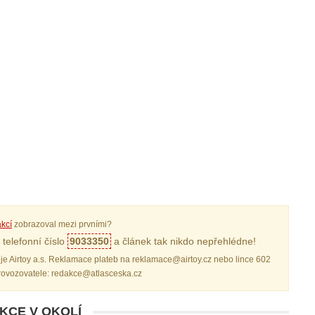
kcí
zobrazoval mezi prvními?
telefonní číslo
9033350
a článek tak nikdo nepřehlédne!
je Airtoy a.s. Reklamace plateb na reklamace@airtoy.cz nebo lince 602
provozovatele: redakce@atlasceska.cz
AKCE V OKOLÍ