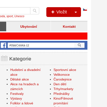
Česká
Vložit
verze
íroda, sport, Unesco
Ubytování
Kontakt
Kategorie
Hudební a divadelní
Sportovní akce
akce
Velikonoce
Dětské akce
Čarodejnice
Akce na hradech a
Den dětí
zámcích
Trhy/markety
Festivaly
Přednášky
Výstavy
Kino/Filmové
Folklor a lidové
promítání