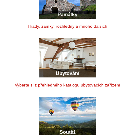
Památky
Hrady, zámky, rozhledny a mnoho dalších
Ubytování
Vyberte si z přehledného katalogu ubytovacích zařízení
Soutěž