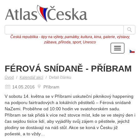
Česká republika - tipy na výlety, památky, kultura, kina, galerie, výstavy,
zábava, příroda, sport, Unesco
Menu
Če
ve
FÉROVÁ SNÍDANĚ - PŘÍBRAM
Úvod
Kalendář akcí
Detail článku
14.05.2016
Příbram
V sobotu 14. května se v Příbrami uskuteční piknikový happening
na podporu fairtradových a lokálních pěstitelů – Férová snídaně
NaZemi. Proběhne od 10:00 hodin ve svatohorském sadu.
Příbram se tak přidá k více než stovce míst, kde se ve stejný den i
čas sejdou tisíce lidí, aby vyjádřily svůj zájem o pěstitele, jejichž
plodiny se dostávají na náš stůl. Akce se koná v Česku již
pošesté, a to vždy…