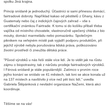
spolku Jiná krajina.
Princip snídaně je jednoduchý. Účastníci si sami přinesou domácí,
fairtradové dobroty. Například kakao od pěstitelů z Ghany, kávu z
Guatemaly nebo čaj z indických čajových zahrad – vše s
certifikační známkou Fairtrade. K tomu si do košíku přibalí třeba
vajíčka od místního chovatele, vlastnoručně upečený chleba z bio
mouky, domácí marmeládu nebo pomazánku. Společným
piknikem na veřejném místě pak vyjádří podporu produktům, při
jejichž výrobě nebyla porušována lidská práva, poškozováno
životní prostředí či zneužita dětská práce.
"Původ výrobků u nás řeší stále více lidí. Je to vidět jak na růstu
zájmu o biopotraviny, tak z nárůstu prodeje fairtradových výrobků.
I Férová snídaně je stále populárnější. Zatímco v prvním roce
jejího konání se snídalo ve 41 městech, tak loni se akce konala už
na 137 místech a navštívilo ji více než pět tisíc lidí," uvedla
Gabriela Štěpánková z nevládní organizace NaZemi, která akci
koordinuje.
Těšíme se na vás!