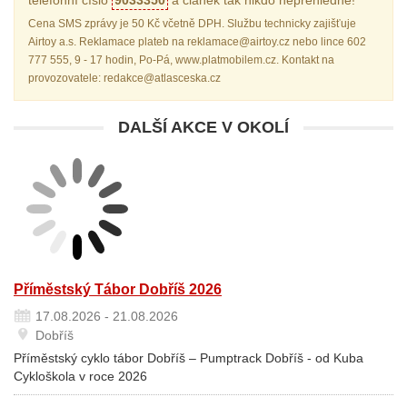
telefonní číslo
9033350
a článek tak nikdo nepřehlédne!
Cena SMS zprávy je 50 Kč včetně DPH. Službu technicky zajišťuje
Airtoy a.s. Reklamace plateb na reklamace@airtoy.cz nebo lince 602
777 555, 9 - 17 hodin, Po-Pá, www.platmobilem.cz. Kontakt na
provozovatele: redakce@atlasceska.cz
DALŠÍ AKCE V OKOLÍ
Příměstský Tábor Dobříš 2026
17.08.2026 - 21.08.2026
Dobříš
Příměstský cyklo tábor Dobříš – Pumptrack Dobříš - od Kuba
Cykloškola v roce 2026