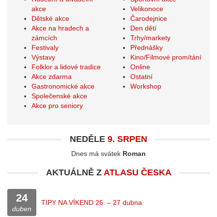
akce
Velikonoce
Dětské akce
Čarodejnice
Akce na hradech a
Den dětí
zámcích
Trhy/markety
Festivaly
Přednášky
Výstavy
Kino/Filmové promítání
Folklor a lidové tradice
Online
Akce zdarma
Ostatní
Gastronomické akce
Workshop
Společenské akce
Akce pro seniory
NEDĚLE
9. SRPEN
Dnes má svátek
Roman
AKTUÁLNĚ Z
ATLASU ČESKA
24
TIPY NA VÍKEND 26. – 27 dubna
duben