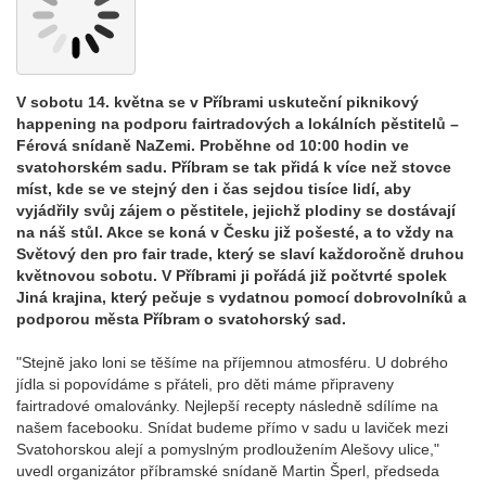
V sobotu 14. května se v Příbrami uskuteční piknikový
happening na podporu fairtradových a lokálních pěstitelů –
Férová snídaně NaZemi. Proběhne od 10:00 hodin ve
svatohorském sadu. Příbram se tak přidá k více než stovce
míst, kde se ve stejný den i čas sejdou tisíce lidí, aby
vyjádřily svůj zájem o pěstitele, jejichž plodiny se dostávají
na náš stůl. Akce se koná v Česku již pošesté, a to vždy na
Světový den pro fair trade, který se slaví každoročně druhou
květnovou sobotu. V Příbrami ji pořádá již počtvrté spolek
Jiná krajina, který pečuje s vydatnou pomocí dobrovolníků a
podporou města Příbram o svatohorský sad.
"Stejně jako loni se těšíme na příjemnou atmosféru. U dobrého
jídla si popovídáme s přáteli, pro děti máme připraveny
fairtradové omalovánky. Nejlepší recepty následně sdílíme na
našem facebooku. Snídat budeme přímo v sadu u laviček mezi
Svatohorskou alejí a pomyslným prodloužením Alešovy ulice,"
uvedl organizátor příbramské snídaně Martin Šperl, předseda