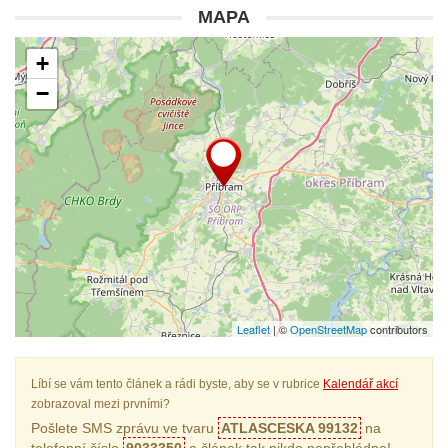
MAPA
+
−
Leaflet
| ©
OpenStreetMap
contributors
Líbí se vám tento článek a rádi byste, aby se v rubrice
Kalendář akcí
zobrazoval mezi prvními?
Pošlete SMS zprávu ve tvaru
ATLASCESKA 99132
na