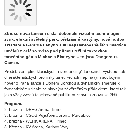
Zbrusu nová taneční čísla, dokonalé vizuální technologie i
zvuk, efektní světelný park, překrásné kostýmy, nová hudba
skladatele Gerarda Fahyho a 40 nejtalentovanějších mladých
umělců z celého světa pod přímou režijní taktovkou
tanečního génia Michaela Flatleyho – to jsou Dangerous
Games.
Představení plné klasických "riverdancing" tanečních výstupů, tak
charakteristických pro irský tanec vrcholí napínavým soubojem
nového Pána Tance s Donem Dorchou a dynamicky směřuje k
fantastickému finále se slavným závěrečným přídavkem, který tak
jako vždy zvedá fascinované publikum znovu a znovu ze židlí.
Program:
2. března - DRFG Arena, Brno
3. března - ČSOB Pojišťovna arena, Pardubice
4. března - WERK ARENA, Třinec
8. března - KV Arena, Karlovy Vary