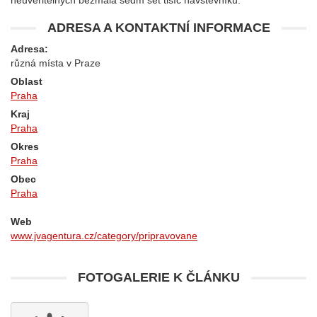
neuvěřitelných bezmála sedm set tisíc návštěvníků.
ADRESA A KONTAKTNÍ INFORMACE
Adresa:
různá místa v Praze
Oblast
Praha
Kraj
Praha
Okres
Praha
Obec
Praha
Web
www.jvagentura.cz/category/pripravovane
FOTOGALERIE K ČLÁNKU