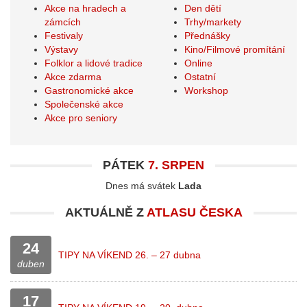
Akce na hradech a
Den dětí
zámcích
Trhy/markety
Festivaly
Přednášky
Výstavy
Kino/Filmové promítání
Folklor a lidové tradice
Online
Akce zdarma
Ostatní
Gastronomické akce
Workshop
Společenské akce
Akce pro seniory
PÁTEK
7. SRPEN
Dnes má svátek
Lada
AKTUÁLNĚ Z
ATLASU ČESKA
24
TIPY NA VÍKEND 26. – 27 dubna
duben
17