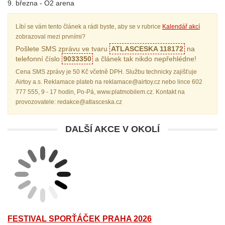
9. března - O2 arena
Líbí se vám tento článek a rádi byste, aby se v rubrice
Kalendář akcí
zobrazoval mezi prvními?
Pošlete SMS zprávu ve tvaru
ATLASCESKA 118172
na
telefonní číslo
9033350
a článek tak nikdo nepřehlédne!
Cena SMS zprávy je 50 Kč včetně DPH. Službu technicky zajišťuje
Airtoy a.s. Reklamace plateb na reklamace@airtoy.cz nebo lince 602
777 555, 9 - 17 hodin, Po-Pá, www.platmobilem.cz. Kontakt na
provozovatele: redakce@atlasceska.cz
DALŠÍ AKCE V OKOLÍ
FESTIVAL SPORŤÁČEK PRAHA 2026