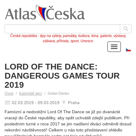
Česká republika - tipy na výlety, památky, kultura, kina, galerie, výstavy,
zábava, příroda, sport, Unesco
Menu
Če
ve
LORD OF THE DANCE:
DANGEROUS GAMES TOUR
2019
Úvod
Kalendář akcí
Detail článku
02.03.2019 - 09.03.2019
Praha
Famózní a nedostižní Lord Of The Dance se již po dvanácté
vracejí do České republiky, aby opět uchvátili zdejší publikum. Při
posledním turné v roce 2017 se jim nadšení diváci odměnili dosud
rekordní návštěvností! Celkem u nás toto představení shlédlo