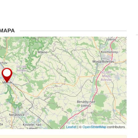
MAPA
Leaflet
| ©
OpenStreetMap
contributors