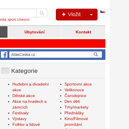
Česká
Vložit
verze
íroda, sport, Unesco
Ubytování
Kontakt
Kategorie
Hudební a divadelní
Sportovní akce
akce
Velikonoce
Dětské akce
Čarodejnice
Akce na hradech a
Den dětí
zámcích
Trhy/markety
Festivaly
Přednášky
Výstavy
Kino/Filmové
Folklor a lidové
promítání