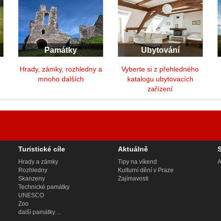
Památky
Ubytování
y
Hrady, zámky, rozhledny a
Vyberte si z přehledného
mnoho dalších
katalogu ubytovacích
zařízení
Turistické cíle
Aktuálně
Hrady a zámky
Tipy na víkend
A
Rozhledny
Kulturní dění v Praze
Skanzeny
Zajímavosti
Technické památky
UNESCO
Zoo
další památky ...