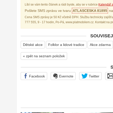
Líbí se vám tento článek a rádi byste, aby se v rubrice
Kalendář a
Pošlete SMS zprávu ve tvaru
ATLASCESKA 81895
na 
Cena SMS zprávy je 50 Kč včetně DPH. Službu technicky zajišťu
777 555, 9 - 17 hodin, Po-Pá, www.platmobilem.cz. Kontakt na 
SOUVISEJ
Dětské akce
Folklor a lidové tradice
Akce zdarma
« zpět na seznam položek
Facebook
Evernote
Twitter