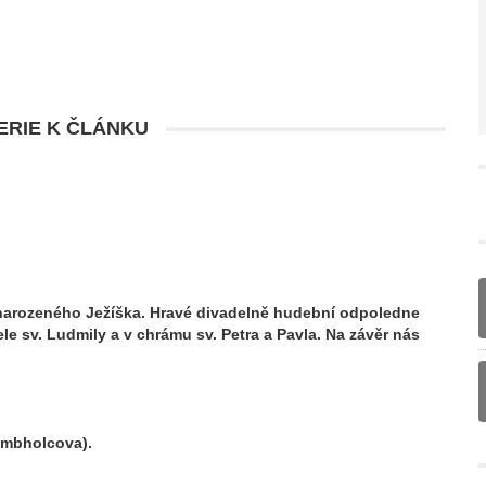
RIE K ČLÁNKU
 narozeného Ježíška. Hravé divadelně hudební odpoledne
ele sv. Ludmily a v chrámu sv. Petra a Pavla. Na závěr nás
rombholcova).