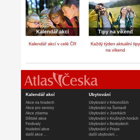
Kalendář akcí
Tipy na víkend
Kalendář akcí v celé ČR
Každý týden aktuální tip
na víkend
Kalendář akcí
Ubytování
Akce na hradech
Ubytování v Krkonoších
Akce pro seniory
Ubytování na Šumavě
Akce zdarma
Ubytování v Jizerkách
Dětské akce
Ubytování v Krušných horách
Festivaly
Ubytování v Beskydech
Hudební akce
Ubytování v Praze
další akce ...
další ubytování ...