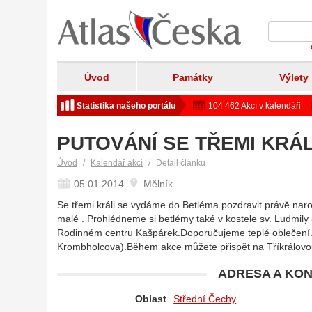
Úvod
Památky
Výlety
Statistika našeho portálu
104 462 Akcí v kalendáři
PUTOVÁNÍ SE TŘEMI KRÁ
Úvod
Kalendář akcí
Detail článku
05.01.2014
Mělník
Se třemi králi se vydáme do Betléma pozdravit právě nar
malé . Prohlédneme si betlémy také v kostele sv. Ludmily
Rodinném centru Kašpárek.Doporučujeme teplé oblečení.S
Krombholcova).Během akce můžete přispět na Tříkrálov
ADRESA A KON
Oblast
Střední Čechy