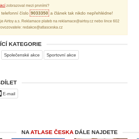
kcí
zobrazoval mezi prvními?
telefonní číslo
9033350
a článek tak nikdo nepřehlédne!
je Airtoy a.s. Reklamace plateb na reklamace@airtoy.cz nebo lince 602
provozovatele: redakce@atlasceska.cz
ÍCÍ KATEGORIE
Společenské akce
Sportovní akce
SDÍLET
E-mail
NA
ATLASE ČESKA
DÁLE NAJDETE