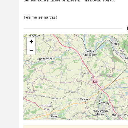
Během akce můžete přispět na Tříkrálovou sbírku.
Těšíme se na vás!
+
−