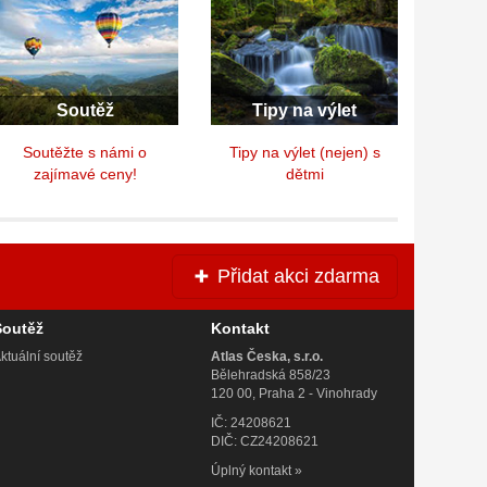
Soutěž
Tipy na výlet
Soutěžte s námi o
Tipy na výlet (nejen) s
zajímavé ceny!
dětmi
Přidat akci zdarma
Soutěž
Kontakt
ktuální soutěž
Atlas Česka, s.r.o.
Bělehradská 858/23
120 00, Praha 2 - Vinohrady
IČ: 24208621
DIČ: CZ24208621
Úplný kontakt
»