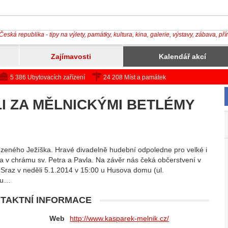
Česká republika - tipy na výlety, památky, kultura, kina, galerie, výstavy, zábava, př
Zajímavosti
Kalendář akcí
5 386 Ubytovacích zařízení
24 208 Míst a památek
LI ZA MĚLNICKÝMI BETLÉMY
ozeného Ježíška. Hravé divadelně hudební odpoledne pro velké i
 a v chrámu sv. Petra a Pavla. Na závěr nás čeká občerstvení v
raz v neděli 5.1.2014 v 15:00 u Husova domu (ul.
ou…
TAKTNÍ INFORMACE
Web
http://www.kasparek-melnik.cz/