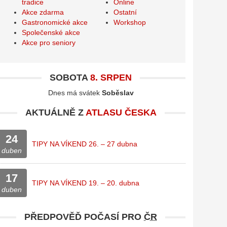
tradice
Online
Akce zdarma
Ostatní
Gastronomické akce
Workshop
Společenské akce
Akce pro seniory
SOBOTA
8. SRPEN
Dnes má svátek
Soběslav
AKTUÁLNĚ Z
ATLASU ČESKA
24
TIPY NA VÍKEND 26. – 27 dubna
duben
17
TIPY NA VÍKEND 19. – 20. dubna
duben
PŘEDPOVĚĎ POČASÍ PRO
ČR