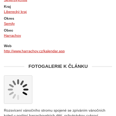
Kraj
Liberecký kraj
Okres
Semily
Obec
Harrachov
Web
http://www.harrachov.cz/kalendar.asp
FOTOGALERIE K ČLÁNKU
Rozsvícení vánočního stromu spojené se zpíváním vánočních
koled v podání harrachovských dětí, ochutnávkou cukroví,