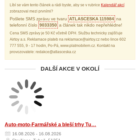
Líbí se vám tento článek a rádi byste, aby se v rubrice
Kalendář akcí
zobrazoval mezi prvními?
Pošlete SMS zprávu ve tvaru
ATLASCESKA 115984
na
telefonní číslo
9033350
a článek tak nikdo nepřehlédne!
Cena SMS zprávy je 50 Kč včetně DPH. Službu technicky zajišťuje
Airtoy a.s. Reklamace plateb na reklamace@airtoy.cz nebo lince 602
777 555, 9 - 17 hodin, Po-Pá, www.platmobilem.cz. Kontakt na
provozovatele: redakce@atlasceska.cz
DALŠÍ AKCE V OKOLÍ
Auto-moto-Farmářské a bleší trhy Tu…
16.08.2026 - 16.08.2026