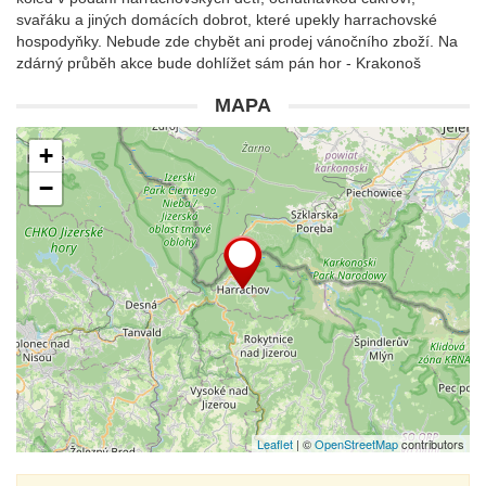
svařáku a jiných domácích dobrot, které upekly harrachovské
hospodyňky. Nebude zde chybět ani prodej vánočního zboží. Na
zdárný průběh akce bude dohlížet sám pán hor - Krakonoš
MAPA
+
−
Leaflet
| ©
OpenStreetMap
contributors