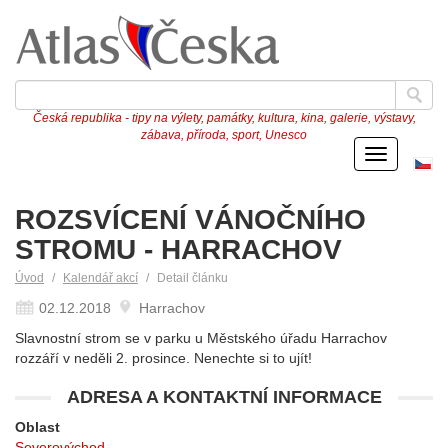
Česká republika - tipy na výlety, památky, kultura, kina, galerie, výstavy,
zábava, příroda, sport, Unesco
Menu
Če
ve
ROZSVÍCENÍ VÁNOČNÍHO
STROMU - HARRACHOV
Úvod
Kalendář akcí
Detail článku
02.12.2018
Harrachov
Slavnostní strom se v parku u Městského úřadu Harrachov
rozzáří v neděli 2. prosince. Nenechte si to ujít!
ADRESA A KONTAKTNÍ INFORMACE
Oblast
Severovýchod