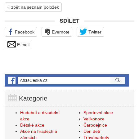
« zpět na seznam položek
SDÍLET
Facebook
Evernote
Twitter
E-mail
Kategorie
Hudební a divadelní
Sportovní akce
akce
Velikonoce
Dětské akce
Čarodejnice
Akce na hradech a
Den dětí
zámcích
Trhy/markety