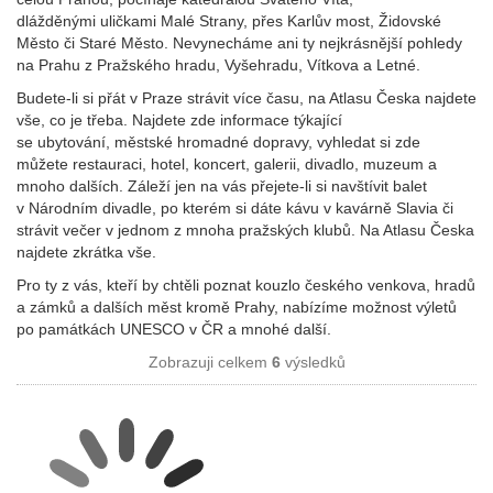
dlážděnými uličkami Malé Strany, přes Karlův most, Židovské
Město či Staré Město. Nevynecháme ani ty nejkrásnější pohledy
na Prahu z Pražského hradu, Vyšehradu, Vítkova a Letné.
Budete-li si přát v Praze strávit více času, na Atlasu Česka najdete
vše, co je třeba. Najdete zde informace týkající
se ubytování, městské hromadné dopravy, vyhledat si zde
můžete restauraci, hotel, koncert, galerii, divadlo, muzeum a
mnoho dalších. Záleží jen na vás přejete-li si navštívit balet
v Národním divadle, po kterém si dáte kávu v kavárně Slavia či
strávit večer v jednom z mnoha pražských klubů. Na Atlasu Česka
najdete zkrátka vše.
Pro ty z vás, kteří by chtěli poznat kouzlo českého venkova, hradů
a zámků a dalších měst kromě Prahy, nabízíme možnost výletů
po památkách UNESCO v ČR a mnohé další.
Zobrazuji celkem
6
výsledků