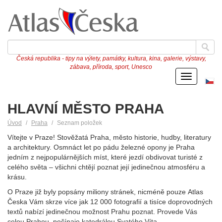
Česká republika - tipy na výlety, památky, kultura, kina, galerie, výstavy,
zábava, příroda, sport, Unesco
Menu
Če
ve
HLAVNÍ MĚSTO PRAHA
Úvod
Praha
Seznam položek
Vítejte v Praze! Stověžatá Praha, město historie, hudby, literatury
a architektury. Osmnáct let po pádu železné opony je Praha
jedním z nejpopulárnějších míst, které jezdí obdivovat turisté z
celého světa – všichni chtějí poznat její jedinečnou atmosféru a
krásu.
O Praze již byly popsány miliony stránek, nicméně pouze Atlas
Česka Vám skrze více jak 12 000 fotografií a tisíce doprovodných
textů nabízí jedinečnou možnost Prahu poznat. Provede Vás
celou Prahou, počínaje katedrálou Svatého Víta,