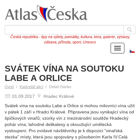
Česká republika - tipy na výlety, památky, kultura, kina, galerie, výstavy,
zábava, příroda, sport, Unesco
Menu
Če
ve
SVÁTEK VÍNA NA SOUTOKU
LABE A ORLICE
Úvod
Kalendář akcí
Detail článku
01.09.2017
Hradec Králové
Svátek vína na soutoku Labe a Orlice si mohou milovníci vína užít
v pátek 1 září v Hradci Králové. Připravena jsou vynikající vína od
špičkových vinařů; vzorky vín z mezinárodní soutěže Hradecký
pohár vína; lahodné delikatesy a okouzlující umělecká
vystoupení. Pro zvídavé návštěvníky je k dispozici "vinařská
stezka" místy, která jsou spojovány s působením Karla IV.Celá