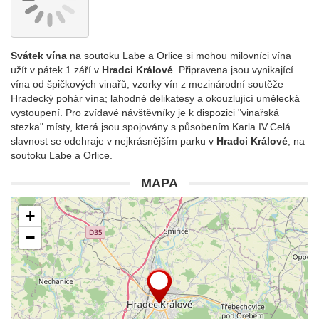
Svátek vína
na soutoku Labe a Orlice si mohou milovníci vína
užít v pátek 1 září v
Hradci
Králové
. Připravena jsou vynikající
vína od špičkových vinařů; vzorky vín z mezinárodní soutěže
Hradecký pohár vína; lahodné delikatesy a okouzlující umělecká
vystoupení. Pro zvídavé návštěvníky je k dispozici "vinařská
stezka" místy, která jsou spojovány s působením Karla IV.Celá
slavnost se odehraje v nejkrásnějším parku v
Hradci Králové
, na
soutoku Labe a Orlice.
MAPA
+
−