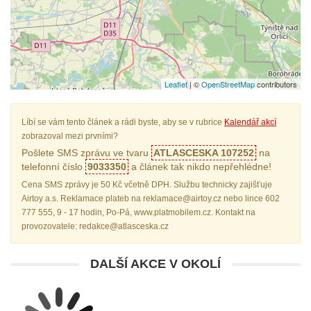
Leaflet
| ©
OpenStreetMap
contributors
Líbí se vám tento článek a rádi byste, aby se v rubrice
Kalendář akcí
zobrazoval mezi prvními?
Pošlete SMS zprávu ve tvaru
ATLASCESKA 107252
na
telefonní číslo
9033350
a článek tak nikdo nepřehlédne!
Cena SMS zprávy je 50 Kč včetně DPH. Službu technicky zajišťuje
Airtoy a.s. Reklamace plateb na reklamace@airtoy.cz nebo lince 602
777 555, 9 - 17 hodin, Po-Pá, www.platmobilem.cz. Kontakt na
provozovatele: redakce@atlasceska.cz
DALŠÍ AKCE V OKOLÍ