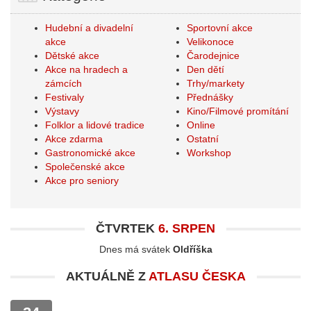
Hudební a divadelní
Sportovní akce
akce
Velikonoce
Dětské akce
Čarodejnice
Akce na hradech a
Den dětí
zámcích
Trhy/markety
Festivaly
Přednášky
Výstavy
Kino/Filmové promítání
Folklor a lidové tradice
Online
Akce zdarma
Ostatní
Gastronomické akce
Workshop
Společenské akce
Akce pro seniory
ČTVRTEK
6. SRPEN
Dnes má svátek
Oldříška
AKTUÁLNĚ Z
ATLASU ČESKA