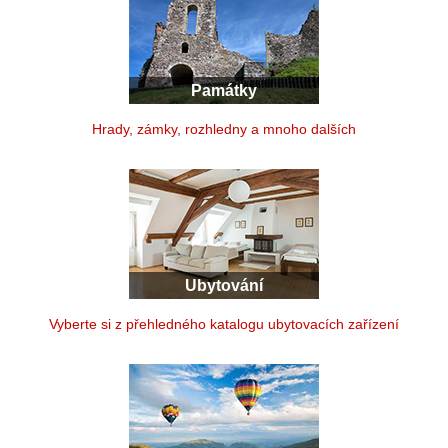
Památky
Hrady, zámky, rozhledny a mnoho dalších
Ubytování
Vyberte si z přehledného katalogu ubytovacích zařízení