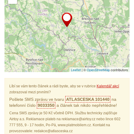
Leaflet
| ©
OpenStreetMap
contributors
Líbí se vám tento článek a rádi byste, aby se v rubrice
Kalendář akcí
zobrazoval mezi prvními?
Pošlete SMS zprávu ve tvaru
ATLASCESKA 101440
na
telefonní číslo
9033350
a článek tak nikdo nepřehlédne!
Cena SMS zprávy je 50 Kč včetně DPH. Službu technicky zajišťuje
Airtoy a.s. Reklamace plateb na reklamace@airtoy.cz nebo lince 602
777 555, 9 - 17 hodin, Po-Pá, www.platmobilem.cz. Kontakt na
provozovatele: redakce@atlasceska.cz