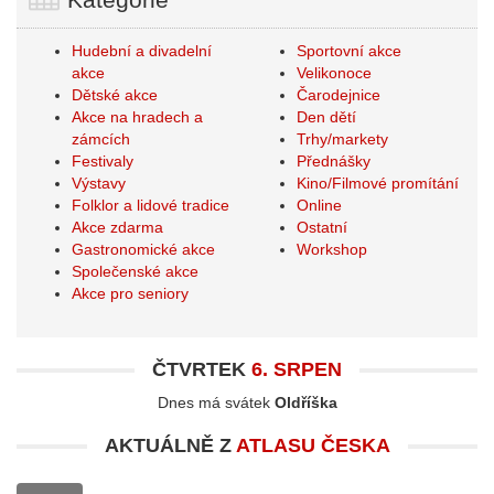
Hudební a divadelní
Sportovní akce
akce
Velikonoce
Dětské akce
Čarodejnice
Akce na hradech a
Den dětí
zámcích
Trhy/markety
Festivaly
Přednášky
Výstavy
Kino/Filmové promítání
Folklor a lidové tradice
Online
Akce zdarma
Ostatní
Gastronomické akce
Workshop
Společenské akce
Akce pro seniory
ČTVRTEK
6. SRPEN
Dnes má svátek
Oldříška
AKTUÁLNĚ Z
ATLASU ČESKA