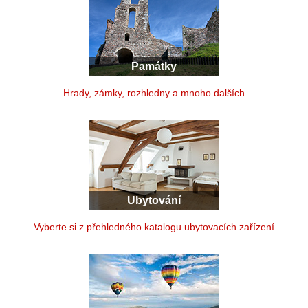
Památky
Hrady, zámky, rozhledny a mnoho dalších
Ubytování
Vyberte si z přehledného katalogu ubytovacích zařízení