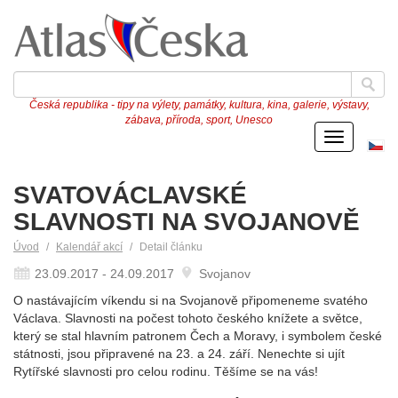
Česká republika - tipy na výlety, památky, kultura, kina, galerie, výstavy,
zábava, příroda, sport, Unesco
Menu
Če
ve
SVATOVÁCLAVSKÉ
SLAVNOSTI NA SVOJANOVĚ
Úvod
Kalendář akcí
Detail článku
23.09.2017 - 24.09.2017
Svojanov
O nastávajícím víkendu si na Svojanově připomeneme svatého
Václava. Slavnosti na počest tohoto českého knížete a světce,
který se stal hlavním patronem Čech a Moravy, i symbolem české
státnosti, jsou připravené na 23. a 24. září. Nenechte si ujít
Rytířské slavnosti pro celou rodinu. Těšíme se na vás!