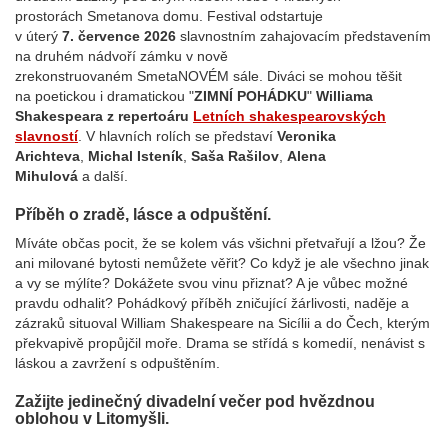
prostorách Smetanova domu. Festival odstartuje
v úterý
7. července 2026
slavnostním zahajovacím představením
na druhém nádvoří zámku v nově
zrekonstruovaném SmetaNOVÉM sále. Diváci se mohou těšit
na poetickou i dramatickou "
ZIMNÍ POHÁDKU
"
Williama
Shakespeara z repertoáru
Letních shakespearovských
slavností
. V hlavních rolích se představí
Veronika
Arichteva
,
Michal Isteník
,
Saša Rašilov
,
Alena
Mihulová
a další.
Příběh o zradě, lásce a odpuštění.
Míváte občas pocit, že se kolem vás všichni přetvařují a lžou? Že
ani milované bytosti nemůžete věřit? Co když je ale všechno jinak
a vy se mýlíte? Dokážete svou vinu přiznat? A je vůbec možné
pravdu odhalit? Pohádkový příběh zničující žárlivosti, naděje a
zázraků situoval William Shakespeare na Sicílii a do Čech, kterým
překvapivě propůjčil moře. Drama se střídá s komedií, nenávist s
láskou a zavržení s odpuštěním.
Zažijte jedinečný divadelní večer pod hvězdnou
oblohou v Litomyšli.