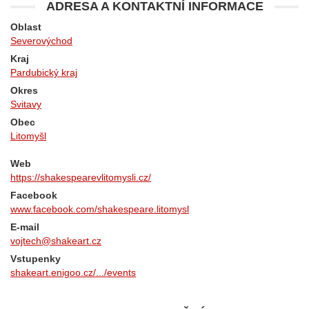
ADRESA A KONTAKTNÍ INFORMACE
Oblast
Severovýchod
Kraj
Pardubický kraj
Okres
Svitavy
Obec
Litomyšl
Web
https://shakespearevlitomysli.cz/
Facebook
www.facebook.com/shakespeare.litomysl
E-mail
vojtech@shakeart.cz
Vstupenky
shakeart.enigoo.cz/.../events