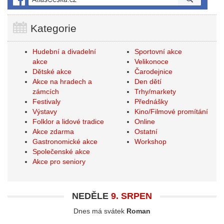
Kategorie
Hudební a divadelní
Sportovní akce
akce
Velikonoce
Dětské akce
Čarodejnice
Akce na hradech a
Den dětí
zámcích
Trhy/markety
Festivaly
Přednášky
Výstavy
Kino/Filmové promítání
Folklor a lidové tradice
Online
Akce zdarma
Ostatní
Gastronomické akce
Workshop
Společenské akce
Akce pro seniory
NEDĚLE
9. SRPEN
Dnes má svátek
Roman