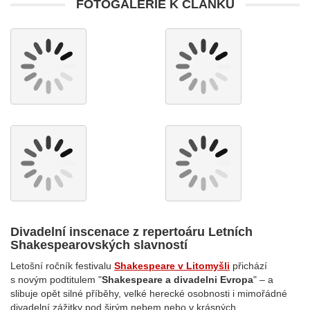
FOTOGALERIE K ČLÁNKU
Divadelní inscenace z repertoáru Letních
Shakespearovských slavností
Letošní ročník festivalu
Shakespeare v Litomyšli
přichází
s novým podtitulem "
Shakespeare a divadelni Evropa
" – a
slibuje opět silné příběhy, velké herecké osobnosti i mimořádné
divadelní zážitky pod širým nebem nebo v krásných