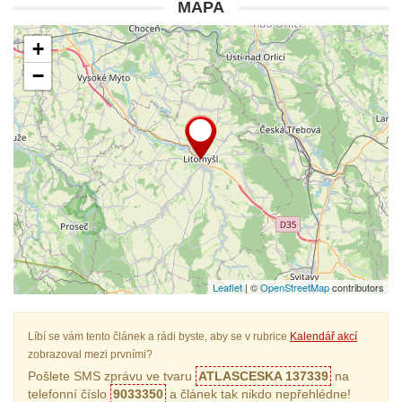
MAPA
+
−
Leaflet
| ©
OpenStreetMap
contributors
Líbí se vám tento článek a rádi byste, aby se v rubrice
Kalendář akcí
zobrazoval mezi prvními?
Pošlete SMS zprávu ve tvaru
ATLASCESKA 137339
na
telefonní číslo
9033350
a článek tak nikdo nepřehlédne!