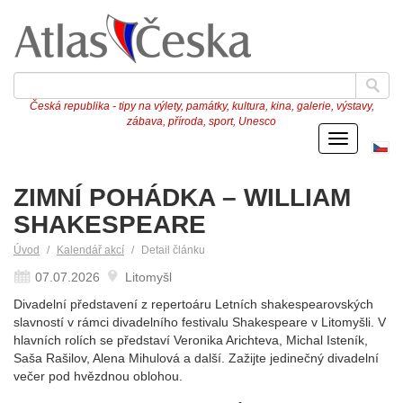
Česká republika - tipy na výlety, památky, kultura, kina, galerie, výstavy,
zábava, příroda, sport, Unesco
Menu
Če
ve
ZIMNÍ POHÁDKA – WILLIAM
SHAKESPEARE
Úvod
Kalendář akcí
Detail článku
07.07.2026
Litomyšl
Divadelní představení z repertoáru Letních shakespearovských
slavností v rámci divadelního festivalu Shakespeare v Litomyšli. V
hlavních rolích se představí Veronika Arichteva, Michal Isteník,
Saša Rašilov, Alena Mihulová a další. Zažijte jedinečný divadelní
večer pod hvězdnou oblohou.