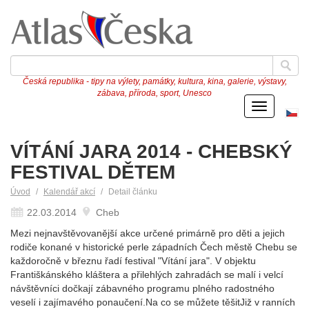
Česká republika - tipy na výlety, památky, kultura, kina, galerie, výstavy,
zábava, příroda, sport, Unesco
Menu
Če
ve
VÍTÁNÍ JARA 2014 - CHEBSKÝ
FESTIVAL DĚTEM
Úvod
Kalendář akcí
Detail článku
22.03.2014
Cheb
Mezi nejnavštěvovanější akce určené primárně pro děti a jejich
rodiče konané v historické perle západních Čech městě Chebu se
každoročně v březnu řadí festival "Vítání jara". V objektu
Františkánského kláštera a přilehlých zahradách se malí i velcí
návštěvníci dočkají zábavného programu plného radostného
veselí i zajímavého ponaučení.Na co se můžete těšitJiž v ranních