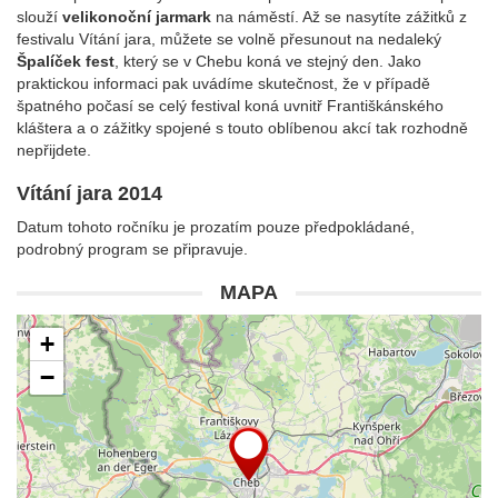
slouží
velikonoční jarmark
na náměstí. Až se nasytíte zážitků z
festivalu Vítání jara, můžete se volně přesunout na nedaleký
Špalíček fest
, který se v Chebu koná ve stejný den. Jako
praktickou informaci pak uvádíme skutečnost, že v případě
špatného počasí se celý festival koná uvnitř Františkánského
kláštera a o zážitky spojené s touto oblíbenou akcí tak rozhodně
nepřijdete.
Vítání jara 2014
Datum tohoto ročníku je prozatím pouze předpokládané,
podrobný program se připravuje.
MAPA
+
−