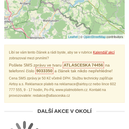
Leaflet
| ©
OpenStreetMap
contributors
Líbí se vám tento článek a rádi byste, aby se v rubrice
Kalendář akcí
zobrazoval mezi prvními?
Pošlete SMS zprávu ve tvaru
ATLASCESKA 74456
na
telefonní číslo
9033350
a článek tak nikdo nepřehlédne!
Cena SMS zprávy je 50 Kč včetně DPH. Službu technicky zajišťuje
Airtoy a.s. Reklamace plateb na reklamace@airtoy.cz nebo lince 602
777 555, 9 - 17 hodin, Po-Pá, www.platmobilem.cz. Kontakt na
provozovatele: redakce@atlasceska.cz
DALŠÍ AKCE V OKOLÍ