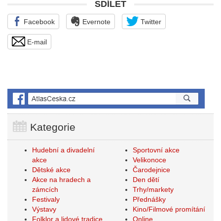
SDÍLET
Facebook
Evernote
Twitter
E-mail
Kategorie
Hudební a divadelní
Sportovní akce
akce
Velikonoce
Dětské akce
Čarodejnice
Akce na hradech a
Den dětí
zámcích
Trhy/markety
Festivaly
Přednášky
Výstavy
Kino/Filmové promítání
Folklor a lidové tradice
Online