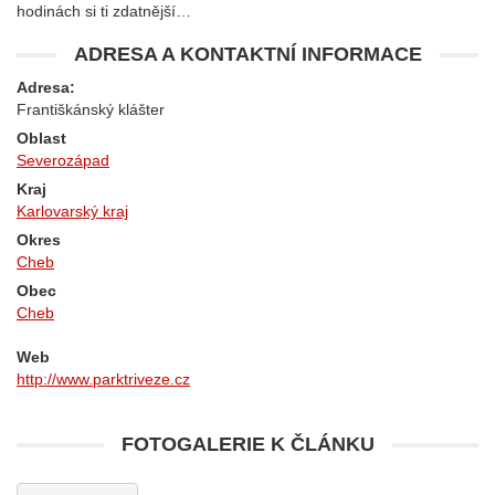
hodinách si ti zdatnější…
ADRESA A KONTAKTNÍ INFORMACE
Adresa:
Františkánský klášter
Oblast
Severozápad
Kraj
Karlovarský kraj
Okres
Cheb
Obec
Cheb
Web
http://www.parktriveze.cz
FOTOGALERIE K ČLÁNKU