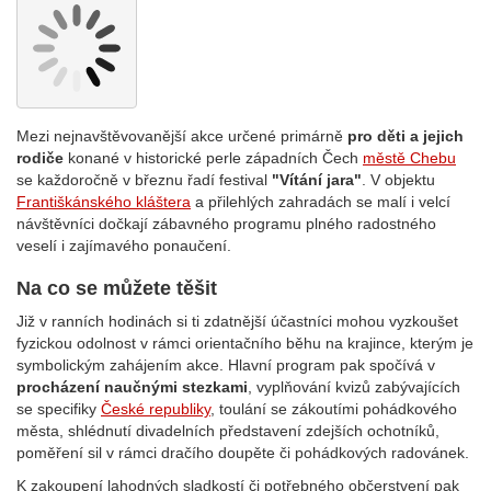
Mezi nejnavštěvovanější akce určené primárně
pro děti a jejich
rodiče
konané v historické perle západních Čech
městě Chebu
se každoročně v březnu řadí festival
"Vítání jara"
. V objektu
Františkánského kláštera
a přilehlých zahradách se malí i velcí
návštěvníci dočkají zábavného programu plného radostného
veselí i zajímavého ponaučení.
Na co se můžete těšit
Již v ranních hodinách si ti zdatnější účastníci mohou vyzkoušet
fyzickou odolnost v rámci orientačního běhu na krajince, kterým je
symbolickým zahájením akce. Hlavní program pak spočívá v
procházení naučnými stezkami
, vyplňování kvizů zabývajících
se specifiky
České republiky
, toulání se zákoutími pohádkového
města, shlédnutí divadelních představení zdejších ochotníků,
poměření sil v rámci dračího doupěte či pohádkových radovánek.
K zakoupení lahodných sladkostí či potřebného občerstvení pak