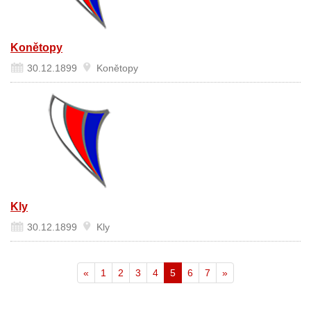
Konětopy
30.12.1899
Konětopy
Kly
30.12.1899
Kly
«
1
2
3
4
5
6
7
»