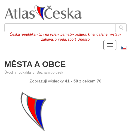
Česká republika - tipy na výlety, památky, kultura, kina, galerie, výstavy,
zábava, příroda, sport, Unesco
Menu
Če
ve
MĚSTA A OBCE
Úvod
Lokalita
Seznam položek
Zobrazuji výsledky
41 - 50
z celkem
70