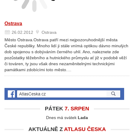
Ostrava
26.02.2012
Ostrava
Město Ostrava.Ostrava patří mezi nejpozoruhodnější města
České republiky. Mnoho lidí ji stále vnímá optikou dávno minulých
dob spojenou s dobýváním černého uhlí. Ano, naleznete zde
pozůstatky těžebního a hutnického průmyslu ať již v podobě věží
či továren, ty jsou však dnes nezaměnitelnými technickými
památkami zdobícími toto město.…
PÁTEK
7. SRPEN
Dnes má svátek
Lada
AKTUÁLNĚ Z
ATLASU ČESKA