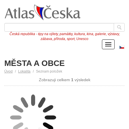
Česká republika - tipy na výlety, památky, kultura, kina, galerie, výstavy,
zábava, příroda, sport, Unesco
Menu
Če
ve
MĚSTA A OBCE
Úvod
Lokalita
Seznam položek
Zobrazuji celkem
1
výsledek