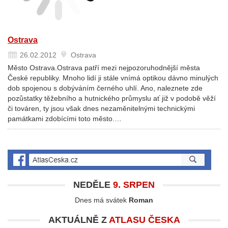
Ostrava
26.02.2012
Ostrava
Město Ostrava.Ostrava patří mezi nejpozoruhodnější města
České republiky. Mnoho lidí ji stále vnímá optikou dávno minulých
dob spojenou s dobýváním černého uhlí. Ano, naleznete zde
pozůstatky těžebního a hutnického průmyslu ať již v podobě věží
či továren, ty jsou však dnes nezaměnitelnými technickými
památkami zdobícími toto město.…
NEDĚLE
9. SRPEN
Dnes má svátek
Roman
AKTUÁLNĚ Z
ATLASU ČESKA