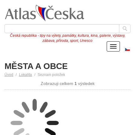
Česká republika - tipy na výlety, památky, kultura, kina, galerie, výstavy,
zábava, příroda, sport, Unesco
Menu
Če
ve
MĚSTA A OBCE
Úvod
Lokalita
Seznam položek
Zobrazuji celkem
1
výsledek