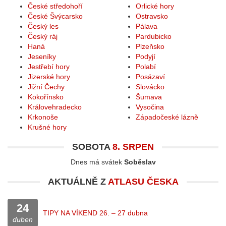
České středohoří
Orlické hory
České Švýcarsko
Ostravsko
Český les
Pálava
Český ráj
Pardubicko
Haná
Plzeňsko
Jeseníky
Podyjí
Jestřebí hory
Polabí
Jizerské hory
Posázaví
Jižní Čechy
Slovácko
Kokořínsko
Šumava
Královehradecko
Vysočina
Krkonoše
Západočeské lázně
Krušné hory
SOBOTA
8. SRPEN
Dnes má svátek
Soběslav
AKTUÁLNĚ Z
ATLASU ČESKA
24
TIPY NA VÍKEND 26. – 27 dubna
duben