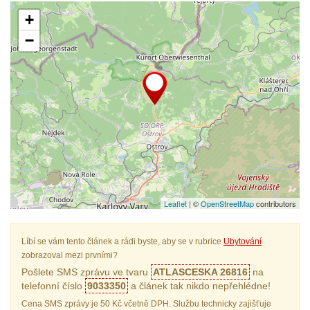
+
−
Leaflet
| ©
OpenStreetMap
contributors
Líbí se vám tento článek a rádi byste, aby se v rubrice
Ubytování
zobrazoval mezi prvními?
Pošlete SMS zprávu ve tvaru
ATLASCESKA 26816
na
telefonní číslo
9033350
a článek tak nikdo nepřehlédne!
Cena SMS zprávy je 50 Kč včetně DPH. Službu technicky zajišťuje