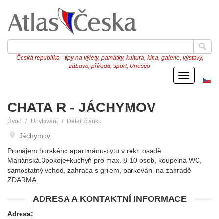
Česká republika - tipy na výlety, památky, kultura, kina, galerie, výstavy,
zábava, příroda, sport, Unesco
Menu
Če
ve
CHATA R - JÁCHYMOV
Úvod
Ubytování
Detail článku
Jáchymov
Pronájem horského apartmánu-bytu v rekr. osadě
Mariánská.3pokoje+kuchyň pro max. 8-10 osob, koupelna WC,
samostatný vchod, zahrada s grilem, parkování na zahradě
ZDARMA.
ADRESA A KONTAKTNÍ INFORMACE
Adresa: