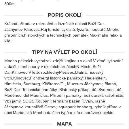
300m.
POPIS OKOLÍ
Krásná příroda v rekreační a lázeňské oblasti Boží Dar-
Jáchymov-Klínovec.Ráj turistů, cyklistů, lyžařů, houbařů.Mnoho
přírodních,historických a technických památek.Maximální relax a
klid.
TIPY NA VÝLET PO OKOLÍ
Mnoho pěkných vycházek zdejší krajinou v okolí.V zimě: lyžování
a další zimní sporty v okolních areálechN.Město,Boží
Dar,Klínovec.V létě: rozhlednyPlešivec,Blatná,Tisovský
vrch,Klínovec,FichtlbergHistorické památky: Hauenštejn,
Himlštein, Šumburg, Klášterec/O., Muzeum Jáchymov, Blatná,
Boží Dar. Technické památky: Blatenský příkop, důl Svornost, důl
Měděnec, důl Mauricius. Přírodní památky: božidarská rašeliniště,
Vlčí jámy, SOOS.Koupání: termální bazén K.Vary, lázně
Jáchymov, koupaliště Ostrov, aquapark Anaberg, rybník přímo v
obci Mariánská.Mnoho dalších typů a info u správce objektu.
MAPA