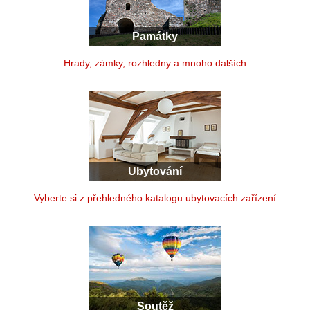
Památky
Hrady, zámky, rozhledny a mnoho dalších
Ubytování
Vyberte si z přehledného katalogu ubytovacích zařízení
Soutěž