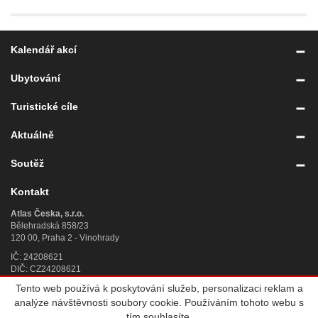
Kalendář akcí
Ubytování
Turistické cíle
Aktuálně
Soutěž
Kontakt
Atlas Česka, s.r.o.
Bělehradská 858/23
120 00, Praha 2 - Vinohrady
IČ: 24208621
DIČ: CZ24208621
Tento web používá k poskytování služeb, personalizaci reklam a
Úplný kontakt
»
analýze návštěvnosti soubory cookie. Používáním tohoto webu s
© 2007 - 2026
Atlas Česka, s.r.o.
, IČ 242 08 621, se sídlem Praha 2,
tím souhlasíte.