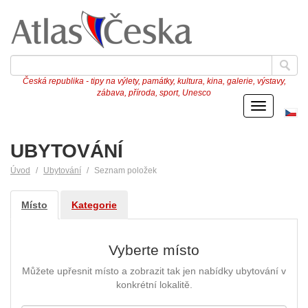
Česká republika - tipy na výlety, památky, kultura, kina, galerie, výstavy,
zábava, příroda, sport, Unesco
Menu
Če
ve
UBYTOVÁNÍ
Úvod
Ubytování
Seznam položek
Místo
Kategorie
Vyberte místo
Můžete upřesnit místo a zobrazit tak jen nabídky ubytování v
konkrétní lokalitě.