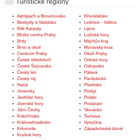
Turistické regiony
Adršpach a Broumovsko
Křivoklátsko
Beskydy a Valašsko
Lednice - Valtice
Bílé Karpaty
Lipno
Blízko centra Prahy
Lužické hory
Brdy
Máchův kraj
Brno a okolí
Moravský kras
Centrum Prahy
Okolí Prahy
České středohoří
Orlické hory
České Švýcarsko
Ostravsko
Český les
Pálava
Český ráj
Pardubicko
Haná
Plzeňsko
Jeseníky
Podyjí
Jestřebí hory
Polabí
Jizerské hory
Posázaví
Jižní Čechy
Slovácko
Kokořínsko
Šumava
Královehradecko
Vysočina
Krkonoše
Západočeské lázně
Krušné hory