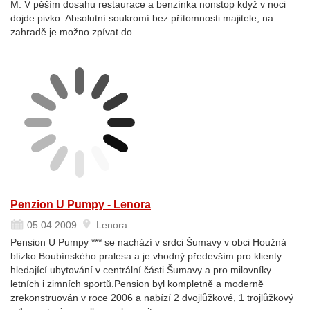
M. V pěším dosahu restaurace a benzínka nonstop když v noci
dojde pivko. Absolutní soukromí bez přítomnosti majitele, na
zahradě je možno zpívat do…
Penzion U Pumpy - Lenora
05.04.2009
Lenora
Pension U Pumpy *** se nachází v srdci Šumavy v obci Houžná
blízko Boubínského pralesa a je vhodný především pro klienty
hledající ubytování v centrální části Šumavy a pro milovníky
letních i zimních sportů.Pension byl kompletně a moderně
zrekonstruován v roce 2006 a nabízí 2 dvojlůžkové, 1 trojlůžkový