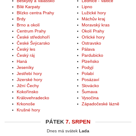
Beskydy a Valašsko
Lednice - Valtice
Bílé Karpaty
Lipno
Blízko centra Prahy
Lužické hory
Brdy
Máchův kraj
Brno a okolí
Moravský kras
Centrum Prahy
Okolí Prahy
České středohoří
Orlické hory
České Švýcarsko
Ostravsko
Český les
Pálava
Český ráj
Pardubicko
Haná
Plzeňsko
Jeseníky
Podyjí
Jestřebí hory
Polabí
Jizerské hory
Posázaví
Jižní Čechy
Slovácko
Kokořínsko
Šumava
Královehradecko
Vysočina
Krkonoše
Západočeské lázně
Krušné hory
PÁTEK
7. SRPEN
Dnes má svátek
Lada