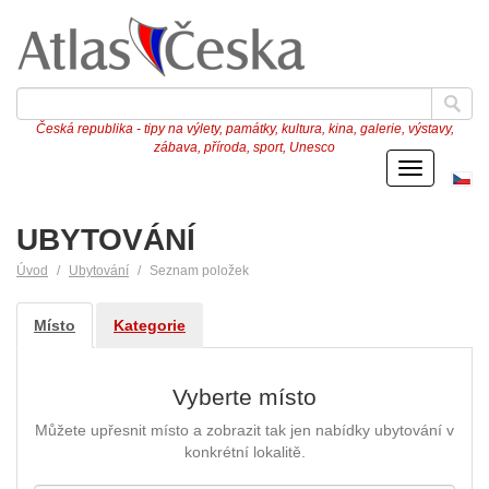
Česká republika - tipy na výlety, památky, kultura, kina, galerie, výstavy,
zábava, příroda, sport, Unesco
Menu
Če
ve
UBYTOVÁNÍ
Úvod
Ubytování
Seznam položek
Místo
Kategorie
Vyberte místo
Můžete upřesnit místo a zobrazit tak jen nabídky ubytování v
konkrétní lokalitě.