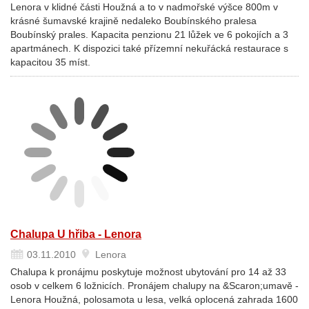
Lenora v klidné části Houžná a to v nadmořské výšce 800m v
krásné šumavské krajině nedaleko Boubínského pralesa
Boubínský prales. Kapacita penzionu 21 lůžek ve 6 pokojích a 3
apartmánech. K dispozici také přízemní nekuřácká restaurace s
kapacitou 35 míst.
Chalupa U hřiba - Lenora
03.11.2010
Lenora
Chalupa k pronájmu poskytuje možnost ubytování pro 14 až 33
osob v celkem 6 ložnicích. Pronájem chalupy na &Scaron;umavě -
Lenora Houžná, polosamota u lesa, velká oplocená zahrada 1600