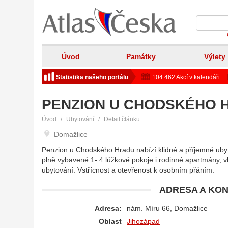
Úvod
Památky
Výlety
Statistika našeho portálu
104 462 Akcí v kalendáři
PENZION U CHODSKÉHO H
Úvod
Ubytování
Detail článku
Domažlice
Penzion u Chodského Hradu nabízí klidné a příjemné ubyt
plně vybavené 1- 4 lůžkové pokoje i rodinné apartmány, vl
ubytování. Vstřícnost a otevřenost k osobním přáním.
ADRESA A KON
Adresa:
nám. Míru 66, Domažlice
Oblast
Jihozápad