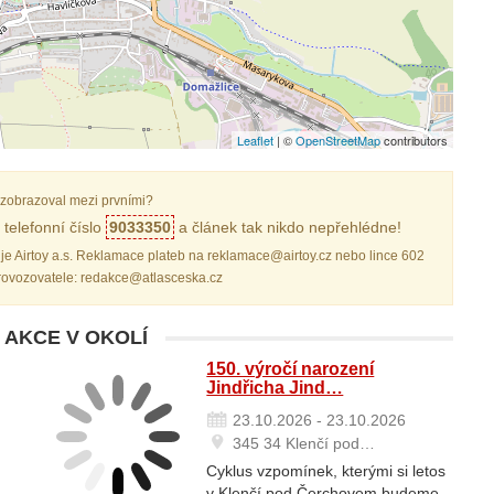
Leaflet
| ©
OpenStreetMap
contributors
zobrazoval mezi prvními?
telefonní číslo
9033350
a článek tak nikdo nepřehlédne!
je Airtoy a.s. Reklamace plateb na reklamace@airtoy.cz nebo lince 602
provozovatele: redakce@atlasceska.cz
 AKCE V OKOLÍ
150. výročí narození
Jindřicha Jind…
23.10.2026 - 23.10.2026
345 34 Klenčí pod…
Cyklus vzpomínek, kterými si letos
v Klenčí pod Čerchovem budeme