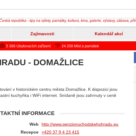
Česká republika - tipy na výlety, památky, kultura, kina, galerie, výstavy, zábava, př
Zajímavosti
Kalendář akcí
5 386 Ubytovacích zařízení
24 208 Míst a památek
RADU - DOMAŽLICE
ování v historickém centru města Domažlice. K dispozici jsou
astní kuchyňka i WiFi internet. Snídaně jsou zahrnuty v ceně
TAKTNÍ INFORMACE
Web
http://www.penzionuchodskehohradu.eu
Recepce
+420 37 9 4 23 415