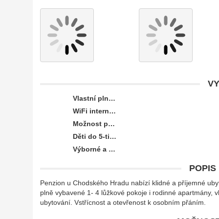
VY
Vlastní plně vybavená kuchyňka na každém pokoji
WiFi internet zdarma
Možnost parkování u penzionu
Děti do 5-ti let grátis - postýlka či pevné lůžko
Výborné a pestré snídaně - obchod potravin v přízemí objektu
POPIS
Penzion u Chodského Hradu nabízí klidné a příjemné ubyt
plně vybavené 1- 4 lůžkové pokoje i rodinné apartmány, vl
ubytování. Vstřícnost a otevřenost k osobním přáním.