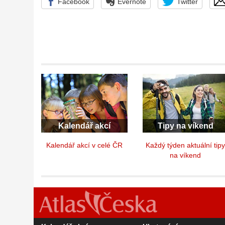
Facebook
Evernote
Twitter
Kalendář akcí
Tipy na víkend
Kalendář akcí v celé ČR
Každý týden aktuální tip
na víkend