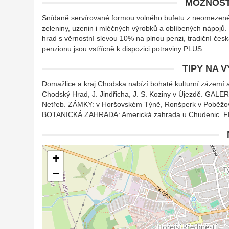
MOŽNOST
Snídaně servírované formou volného bufetu z neomezenéh
zeleniny, uzenin i mléčných výrobků a oblíbených nápojů
hrad s věrnostní slevou 10% na plnou penzi, tradiční česk
penzionu jsou vstřícně k dispozici potraviny PLUS.
TIPY NA 
Domažlice a kraj Chodska nabízí bohaté kulturní zázemí 
Chodský Hrad, J. Jindřicha, J. S. Koziny v Újezdě. GALER
Netřeb. ZÁMKY: v Horšovském Týně, Ronšperk v Poběžov
BOTANICKÁ ZAHRADA: Americká zahrada u Chudenic. FES
+
−