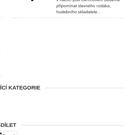
připomínat slavného rodáka,
hudebního skladatele…
s
ÍCÍ KATEGORIE
SDÍLET