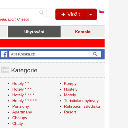
Česká
Vložit
verze
íroda, sport, Unesco
Ubytování
Kontakt
Kategorie
Hotely * *
Kempy
Hotely * * *
Hostely
Hotely * * * *
Motely
Hotely * * * * *
Turistické ubytovny
Penziony
Rekreační střediska
Apartmány
Resort
Chalupy
Chaty