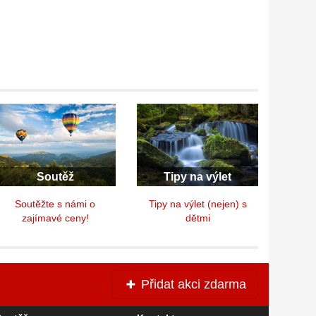
Soutěž
Tipy na výlet
Soutěžte s námi o
Tipy na výlet (nejen) s
zajímavé ceny!
dětmi
Přidat akci zdarma