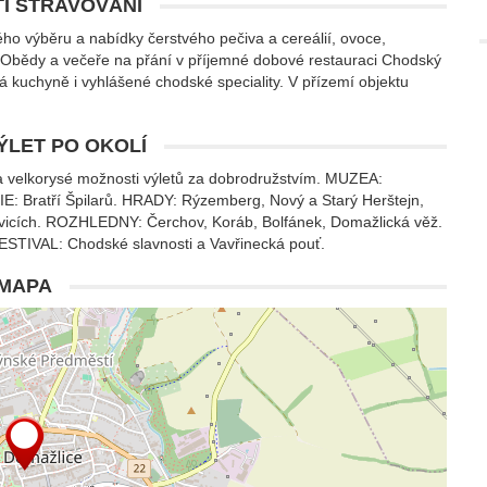
I STRAVOVÁNÍ
o výběru a nabídky čerstvého pečiva a cereálií, ovoce,
. Obědy a večeře na přání v příjemné dobové restauraci Chodský
á kuchyně i vyhlášené chodské speciality. V přízemí objektu
VÝLET PO OKOLÍ
a velkorysé možnosti výletů za dobrodružstvím. MUZEA:
IE: Bratří Špilarů. HRADY: Rýzemberg, Nový a Starý Herštejn,
icích. ROZHLEDNY: Čerchov, Koráb, Bolfánek, Domažlická věž.
TIVAL: Chodské slavnosti a Vavřinecká pouť.
MAPA