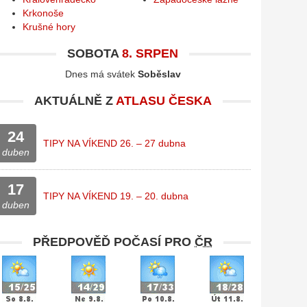
Krkonoše
Krušné hory
SOBOTA
8. SRPEN
Dnes má svátek
Soběslav
AKTUÁLNĚ Z
ATLASU ČESKA
24
TIPY NA VÍKEND 26. – 27 dubna
duben
17
TIPY NA VÍKEND 19. – 20. dubna
duben
PŘEDPOVĚĎ POČASÍ PRO
ČR