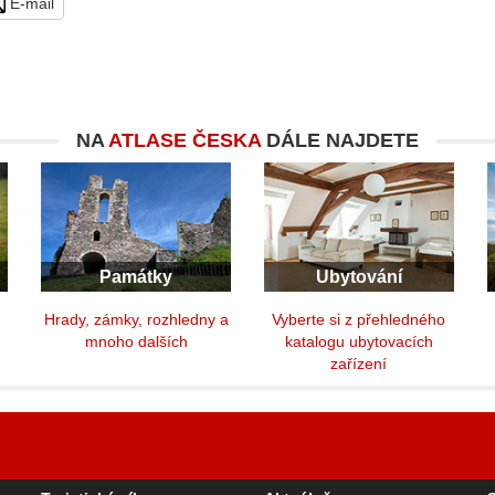
E-mail
NA
ATLASE ČESKA
DÁLE NAJDETE
Památky
Ubytování
y
Hrady, zámky, rozhledny a
Vyberte si z přehledného
mnoho dalších
katalogu ubytovacích
zařízení