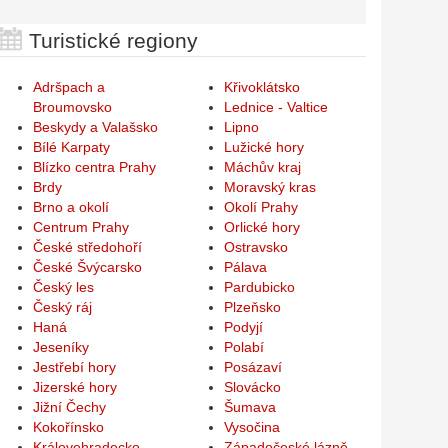
Turistické regiony
Adršpach a
Křivoklátsko
Broumovsko
Lednice - Valtice
Beskydy a Valašsko
Lipno
Bílé Karpaty
Lužické hory
Blízko centra Prahy
Máchův kraj
Brdy
Moravský kras
Brno a okolí
Okolí Prahy
Centrum Prahy
Orlické hory
České středohoří
Ostravsko
České Švýcarsko
Pálava
Český les
Pardubicko
Český ráj
Plzeňsko
Haná
Podyjí
Jeseníky
Polabí
Jestřebí hory
Posázaví
Jizerské hory
Slovácko
Jižní Čechy
Šumava
Kokořínsko
Vysočina
Královehradecko
Západočeské lázně