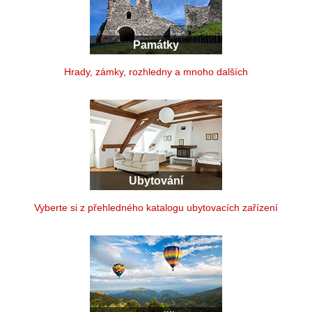
Památky
Hrady, zámky, rozhledny a mnoho dalších
Ubytování
Vyberte si z přehledného katalogu ubytovacích zařízení