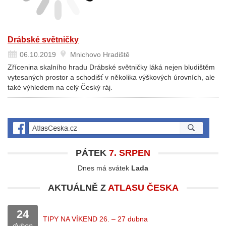
Drábské světničky
06.10.2019
Mnichovo Hradiště
Zřícenina skalního hradu Drábské světničky láká nejen bludištěm
vytesaných prostor a schodišť v několika výškových úrovních, ale
také výhledem na celý Český ráj.
PÁTEK
7. SRPEN
Dnes má svátek
Lada
AKTUÁLNĚ Z
ATLASU ČESKA
24
TIPY NA VÍKEND 26. – 27 dubna
duben