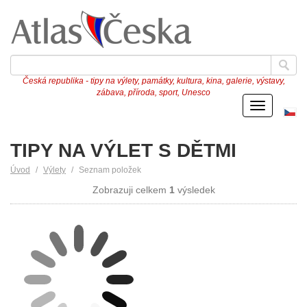
Česká republika - tipy na výlety, památky, kultura, kina, galerie, výstavy,
zábava, příroda, sport, Unesco
Menu
Če
ve
TIPY NA VÝLET S DĚTMI
Úvod
Výlety
Seznam položek
Zobrazuji celkem
1
výsledek