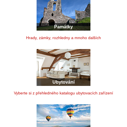
Památky
Hrady, zámky, rozhledny a mnoho dalších
Ubytování
Vyberte si z přehledného katalogu ubytovacích zařízení