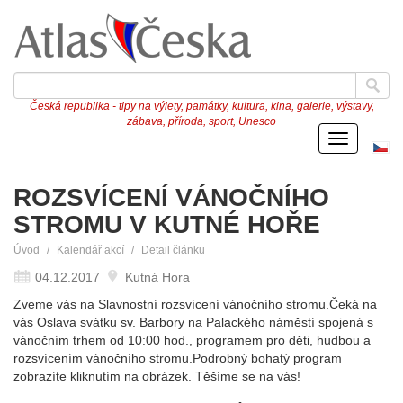
Česká republika - tipy na výlety, památky, kultura, kina, galerie, výstavy,
zábava, příroda, sport, Unesco
Menu
Če
ve
ROZSVÍCENÍ VÁNOČNÍHO
STROMU V KUTNÉ HOŘE
Úvod
Kalendář akcí
Detail článku
04.12.2017
Kutná Hora
Zveme vás na Slavnostní rozsvícení vánočního stromu.Čeká na
vás Oslava svátku sv. Barbory na Palackého náměstí spojená s
vánočním trhem od 10:00 hod., programem pro děti, hudbou a
rozsvícením vánočního stromu.Podrobný bohatý program
zobrazíte kliknutím na obrázek. Těšíme se na vás!