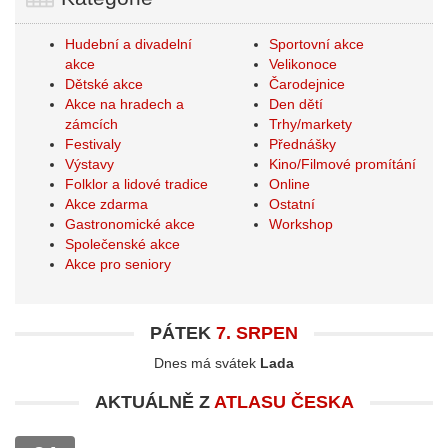
Hudební a divadelní
Sportovní akce
akce
Velikonoce
Dětské akce
Čarodejnice
Akce na hradech a
Den dětí
zámcích
Trhy/markety
Festivaly
Přednášky
Výstavy
Kino/Filmové promítání
Folklor a lidové tradice
Online
Akce zdarma
Ostatní
Gastronomické akce
Workshop
Společenské akce
Akce pro seniory
PÁTEK
7. SRPEN
Dnes má svátek
Lada
AKTUÁLNĚ Z
ATLASU ČESKA