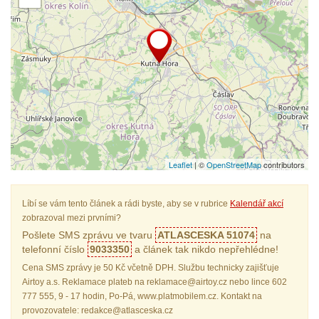
Leaflet
| ©
OpenStreetMap
contributors
Líbí se vám tento článek a rádi byste, aby se v rubrice
Kalendář akcí
zobrazoval mezi prvními?
Pošlete SMS zprávu ve tvaru
ATLASCESKA 51074
na
telefonní číslo
9033350
a článek tak nikdo nepřehlédne!
Cena SMS zprávy je 50 Kč včetně DPH. Službu technicky zajišťuje
Airtoy a.s. Reklamace plateb na reklamace@airtoy.cz nebo lince 602
777 555, 9 - 17 hodin, Po-Pá, www.platmobilem.cz. Kontakt na
provozovatele: redakce@atlasceska.cz