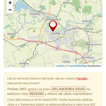
+
−
Leaflet
| ©
OpenStreetMap
contributors
Líbí se vám tento článek a rádi byste, aby se v rubrice
Památky
zobrazoval mezi prvními?
Pošlete SMS zprávu ve tvaru
ATLASCESKA 23152
na
telefonní číslo
9033350
a článek tak nikdo nepřehlédne!
Cena SMS zprávy je 50 Kč včetně DPH. Službu technicky zajišťuje
Airtoy a.s. Reklamace plateb na reklamace@airtoy.cz nebo lince 602