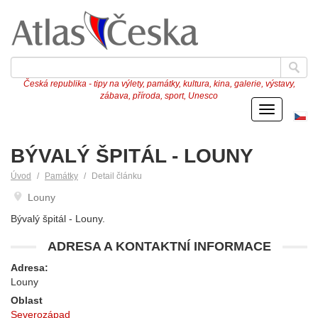
Česká republika - tipy na výlety, památky, kultura, kina, galerie, výstavy,
zábava, příroda, sport, Unesco
Menu
Če
ve
BÝVALÝ ŠPITÁL - LOUNY
Úvod
Památky
Detail článku
Louny
Bývalý špitál - Louny.
ADRESA A KONTAKTNÍ INFORMACE
Adresa:
Louny
Oblast
Severozápad