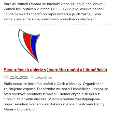
Barokní zámek Ohrada se nachází v obci Hluboká nad Vltavou.
Zámek byl vystavěn v letech 1708 – 1722 jako lovecké panství.
Touha Schwarzenberků po reprezentaci a jejich záliba v lovu
vedla k výstavbě sídla, s možností pohodlného ubytování.
Severočeská galerie výtvarného umění v Litoměřicích
22.01.2025
Litoměřice
Stálá expozice insitního umění z Čech a Moravy. Organizačně
zajišťujeme expozici Diecézního muzea v Litoměřicích - expozice
tvoří sbírkové předměty z majetku litoměřických biskupů a z
církevních objektů diecéze. V letním období zpřístupňujeme
objekt sekularizovaného jezuitského kostela Zvěstování Panny
Marie v Litoměřicích.