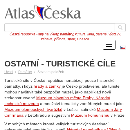
Česká republika - tipy na výlety, památky, kultura, kina, galerie, výstavy,
zábava, příroda, sport, Unesco
Menu
Če
ve
OSTATNÍ - TURISTICKÉ CÍLE
Úvod
Památky
Seznam položek
Turistické cíle v České republice nenabízejí pouze historické
památky, i když
hrady a zámky
je Česko proslavené, ale turisté
mohou navštívit také bezpočet muzeí, jako například nově
zrekonstruované
Muzeum hlavního města Prahy
,
Národní
technické muzeum
a množství tematicky zaměřených muzeí jako
Muzeum olomouckých tvarůžků
v Loštici, satirické
Muzeum Járy
Cimrmana
v Letohradu a sugestivní
Muzeum komunismu
v Praze.
V mnohých městech kromě velkých turistických destinací
naleznete také památníky – např.
Národní památník na Vítkově
,