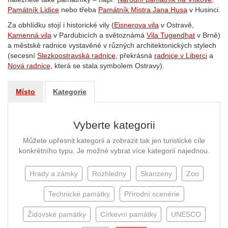
Památník Lidice
nebo třeba
Památník Mistra Jana Husa
v Husinci.
Za obhlídku stojí i historické vily (
Eisnerova vila
v Ostravě,
Kamenná vila
v Pardubicích a světoznámá
Vila Tugendhat
v Brně)
a městské radnice vystavěné v různých architektonických stylech
(secesní
Slezkoostravská radnice
, překrásná
radnice v Liberci
a
Nová radnice
, která se stala symbolem Ostravy).
Místo
Kategorie
Vyberte kategorii
Můžete upřesnit kategorii a zobrazit tak jen turistické cíle
konkrétního typu. Je možné vybrat více kategorií najednou.
Hrady a zámky
Rozhledny
Skanzeny
Zoo
Technické památky
Přírodní scenérie
Židovské památky
Církevní památky
UNESCO