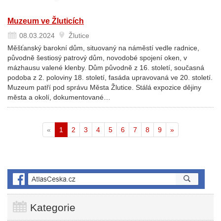
Muzeum ve Žluticích
08.03.2024
Žlutice
Měšťanský barokní dům, situovaný na náměstí vedle radnice,
původně šestiosý patrový dům, novodobé spojení oken, v
mázhausu valené klenby. Dům původně z 16. století, současná
podoba z 2. poloviny 18. století, fasáda upravovaná ve 20. století.
Muzeum patří pod správu Města Žlutice. Stálá expozice dějiny
města a okolí, dokumentované…
Aktuální
«
1
2
3
4
5
6
7
8
9
»
stránka
Kategorie