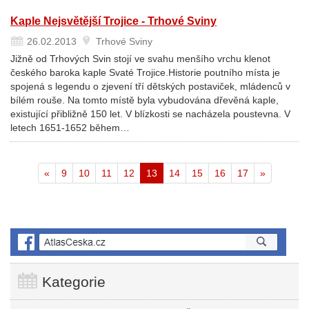
Kaple Nejsvětější Trojice - Trhové Sviny
26.02.2013
Trhové Sviny
Jižně od Trhových Svin stojí ve svahu menšího vrchu klenot
českého baroka kaple Svaté Trojice.Historie poutního místa je
spojená s legendu o zjevení tří dětských postaviček, mládenců v
bílém rouše. Na tomto místě byla vybudována dřevěná kaple,
existující přibližně 150 let. V blízkosti se nacházela poustevna. V
letech 1651-1652 během…
Aktuální
«
9
10
11
12
13
14
15
16
17
»
stránka
Kategorie