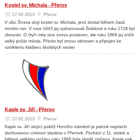
Kostel sv. Michala - Přerov
27.02.2013
Přerov
V ulici Šírava stojí kostel sv. Michala, jenž dostal během časů
mnoho ran. V roce 1643 jej vydrancovali Švédové a roku 1718 byl
zbourán. O čtyři roky sice znovu postaven, ale roku 1868 jej zničil
velký požár města. Přesto byl znovu obnoven a připojen ke
vzniklému klášteru školských sester.
Kaple sv. Jiří - Přerov
27.02.2013
Přerov
Kaple sv. Jiří stojící poblíž Horního náměstí je patrně nejstarší
dochovanou církevní stavbou v Přerově. Pochází z 11. století a
během velkého požáru roku 1868 byla téměř zničena. Kaple pak