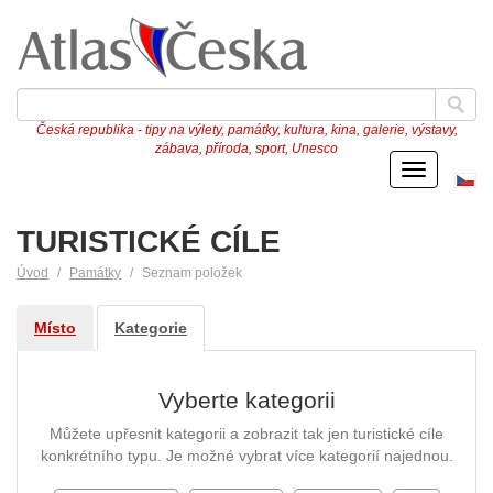
Česká republika - tipy na výlety, památky, kultura, kina, galerie, výstavy,
zábava, příroda, sport, Unesco
Menu
Če
ve
TURISTICKÉ CÍLE
Úvod
Památky
Seznam položek
Místo
Kategorie
Vyberte kategorii
Můžete upřesnit kategorii a zobrazit tak jen turistické cíle
konkrétního typu. Je možné vybrat více kategorií najednou.