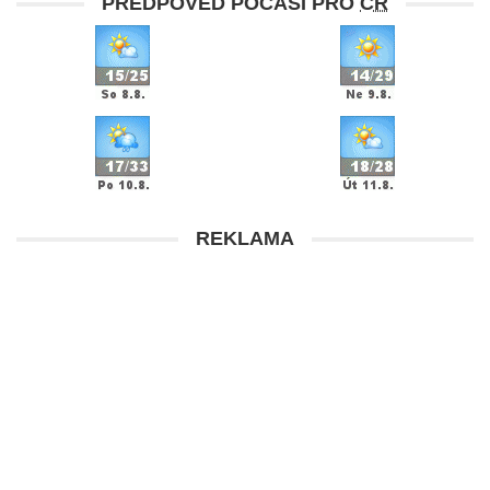
PŘEDPOVĚĎ POČASÍ PRO
ČR
REKLAMA