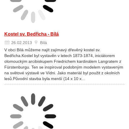
Kostel sv. Bedřicha - Bílá
26.02.2013
Bílá
V obci Bílá můžeme najít zajímavý dřevěný kostel sv.
Bedřicha.Kostel byl vystavěn v letech 1873-1874, iniciátorem
olomouckým arcibiskupem Friedrichem kardinálem Langratem z
Fürstenburgu. Ten se inspiroval podobným modelem vystaveným
na světové výstavě ve Vídni. Jako materiál byl použit z okolních
lesů.Původní stavba byla menší (14 x 10 x…