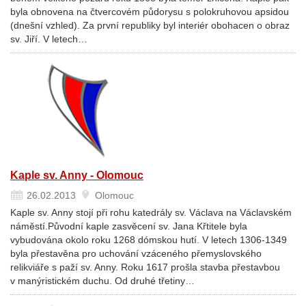
byla obnovena na čtvercovém půdorysu s polokruhovou apsidou
(dnešní vzhled). Za první republiky byl interiér obohacen o obraz
sv. Jiří. V letech…
Kaple sv. Anny - Olomouc
26.02.2013
Olomouc
Kaple sv. Anny stojí při rohu katedrály sv. Václava na Václavském
náměstí.Původní kaple zasvěcení sv. Jana Křtitele byla
vybudována okolo roku 1268 dómskou hutí. V letech 1306-1349
byla přestavěna pro uchování vzáceného přemyslovského
relikviáře s paží sv. Anny. Roku 1617 prošla stavba přestavbou
v manýristickém duchu. Od druhé třetiny…