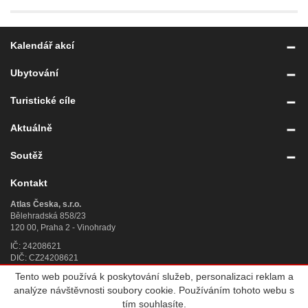
Kalendář akcí
Ubytování
Turistické cíle
Aktuálně
Soutěž
Kontakt
Atlas Česka, s.r.o.
Bělehradská 858/23
120 00, Praha 2 - Vinohrady
IČ: 24208621
DIČ: CZ24208621
Tento web používá k poskytování služeb, personalizaci reklam a
Úplný kontakt
»
analýze návštěvnosti soubory cookie. Používáním tohoto webu s
© 2007 - 2026
Atlas Česka, s.r.o.
, IČ 242 08 621, se sídlem Praha 2,
tím souhlasíte.