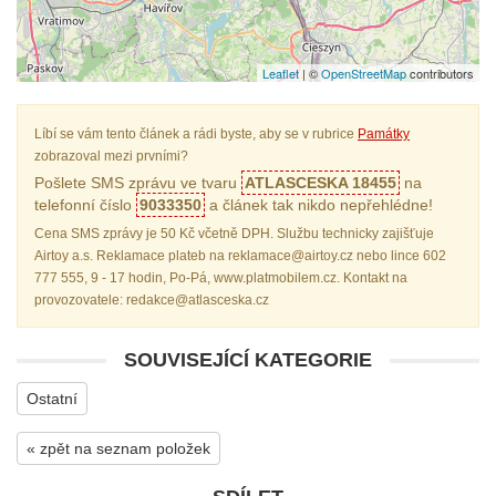
Leaflet
| ©
OpenStreetMap
contributors
Líbí se vám tento článek a rádi byste, aby se v rubrice
Památky
zobrazoval mezi prvními?
Pošlete SMS zprávu ve tvaru
ATLASCESKA 18455
na
telefonní číslo
9033350
a článek tak nikdo nepřehlédne!
Cena SMS zprávy je 50 Kč včetně DPH. Službu technicky zajišťuje
Airtoy a.s. Reklamace plateb na reklamace@airtoy.cz nebo lince 602
777 555, 9 - 17 hodin, Po-Pá, www.platmobilem.cz. Kontakt na
provozovatele: redakce@atlasceska.cz
SOUVISEJÍCÍ KATEGORIE
Ostatní
« zpět na seznam položek