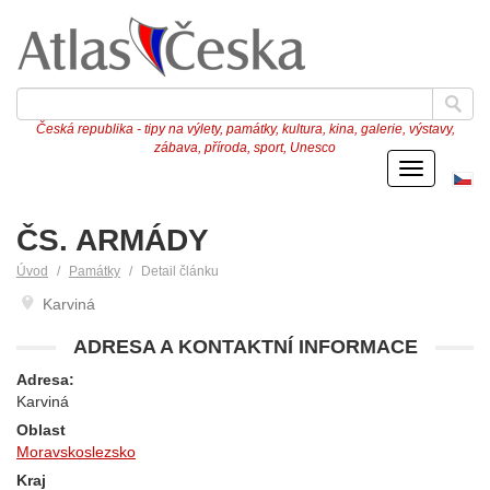
Česká republika - tipy na výlety, památky, kultura, kina, galerie, výstavy,
zábava, příroda, sport, Unesco
Menu
Če
ve
ČS. ARMÁDY
Úvod
Památky
Detail článku
Karviná
ADRESA A KONTAKTNÍ INFORMACE
Adresa:
Karviná
Oblast
Moravskoslezsko
Kraj