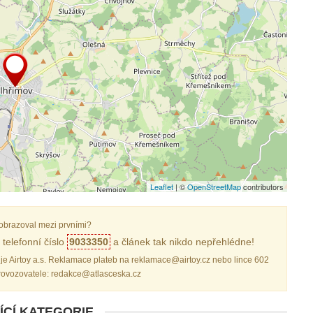
Leaflet
| ©
OpenStreetMap
contributors
obrazoval mezi prvními?
telefonní číslo
9033350
a článek tak nikdo nepřehlédne!
je Airtoy a.s. Reklamace plateb na reklamace@airtoy.cz nebo lince 602
provozovatele: redakce@atlasceska.cz
ÍCÍ KATEGORIE