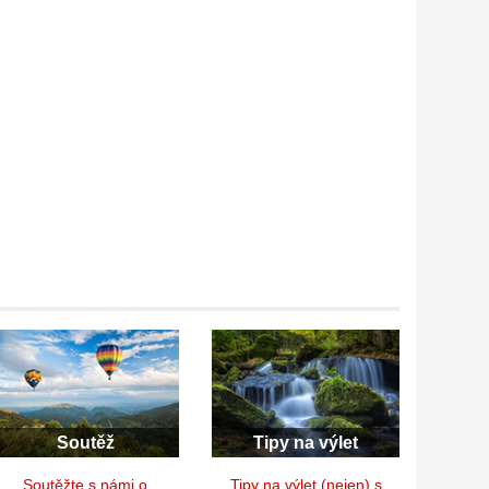
Soutěž
Tipy na výlet
Soutěžte s námi o
Tipy na výlet (nejen) s