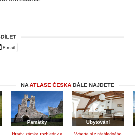
SDÍLET
E-mail
NA
ATLASE ČESKA
DÁLE NAJDETE
Památky
Ubytování
y
Hrady, zámky, rozhledny a
Vyberte si z přehledného