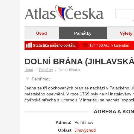
Úvod
Památky
Výlety
Statistika našeho portálu
104 460 Akcí v kalendáři
DOLNÍ BRÁNA (JIHLAVSKÁ
Úvod
Památky
Detail článku
Pelhřimov
Jedna ze tří dochovaných bran se nachází v Palackého ulic
městského opevnění. V roce 1769 byly na ní instalovány h
čtyřboká střecha s lucernou. V interiéru se nachází expoz
ADRESA A KON
Adresa:
Pelhřimov
Oblast
Jihovýchod