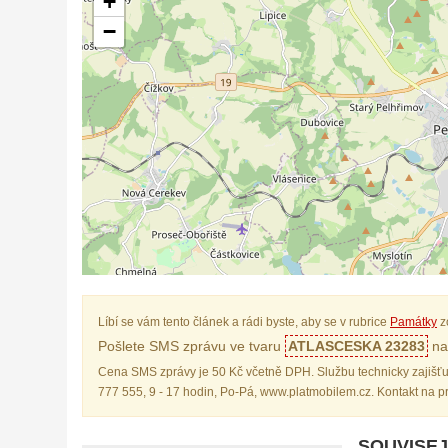
+
−
Líbí se vám tento článek a rádi byste, aby se v rubrice
Památky
z
Pošlete SMS zprávu ve tvaru
ATLASCESKA 23283
na 
Cena SMS zprávy je 50 Kč včetně DPH. Službu technicky zajišťu
777 555, 9 - 17 hodin, Po-Pá, www.platmobilem.cz. Kontakt na 
SOUVISEJ