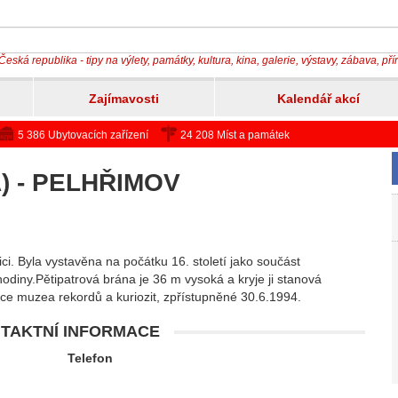
Česká republika - tipy na výlety, památky, kultura, kina, galerie, výstavy, zábava, př
Zajímavosti
Kalendář akcí
5 386 Ubytovacích zařízení
24 208 Míst a památek
) - PELHŘIMOV
i. Byla vystavěna na počátku 16. století jako součást
odiny.Pětipatrová brána je 36 m vysoká a kryje ji stanová
ice muzea rekordů a kuriozit, zpřístupněné 30.6.1994.
TAKTNÍ INFORMACE
Telefon