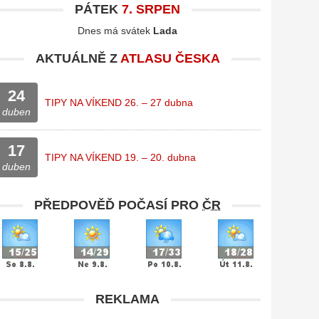
PÁTEK
7. SRPEN
Dnes má svátek
Lada
AKTUÁLNĚ Z
ATLASU ČESKA
24
TIPY NA VÍKEND 26. – 27 dubna
duben
17
TIPY NA VÍKEND 19. – 20. dubna
duben
PŘEDPOVĚĎ POČASÍ PRO
ČR
REKLAMA