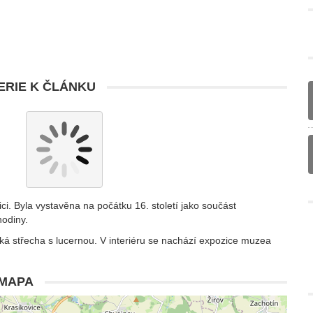
RIE K ČLÁNKU
i. Byla vystavěna na počátku 16. století jako součást
hodiny.
oká střecha s lucernou. V interiéru se nachází expozice muzea
MAPA