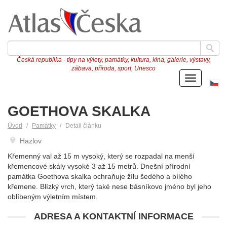
Česká republika - tipy na výlety, památky, kultura, kina, galerie, výstavy,
zábava, příroda, sport, Unesco
Menu
Če
ve
GOETHOVA SKALKA
Úvod
Památky
Detail článku
Hazlov
Křemenný val až 15 m vysoký, který se rozpadal na menší
křemencové skály vysoké 3 až 15 metrů. Dnešní přírodní
památka Goethova skalka ochraňuje žílu šedého a bílého
křemene. Blízký vrch, který také nese básníkovo jméno byl jeho
oblíbeným výletním místem.
ADRESA A KONTAKTNÍ INFORMACE