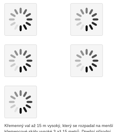
Křemenný val až 15 m vysoký, který se rozpadal na menší
křemencové skály vysoké 3 až 15 metrů. Dnešní přírodní