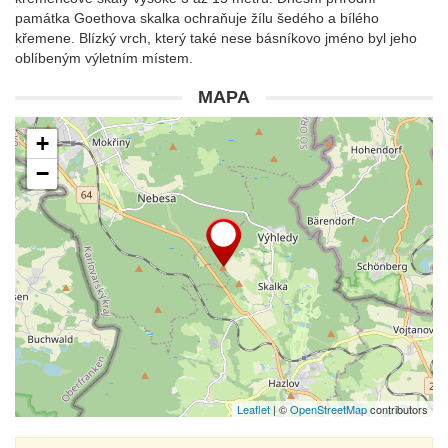
památka Goethova skalka ochraňuje žílu šedého a bílého
křemene. Blízký vrch, který také nese básníkovo jméno byl jeho
oblíbeným výletním místem.
MAPA
+
−
Leaflet
| ©
OpenStreetMap
contributors