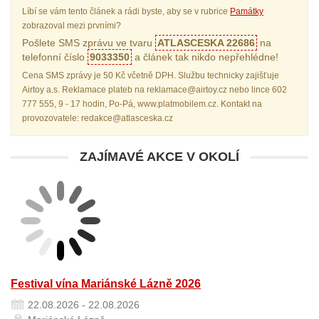
Líbí se vám tento článek a rádi byste, aby se v rubrice
Památky
zobrazoval mezi prvními?
Pošlete SMS zprávu ve tvaru
ATLASCESKA 22686
na
telefonní číslo
9033350
a článek tak nikdo nepřehlédne!
Cena SMS zprávy je 50 Kč včetně DPH. Službu technicky zajišťuje
Airtoy a.s. Reklamace plateb na reklamace@airtoy.cz nebo lince 602
777 555, 9 - 17 hodin, Po-Pá, www.platmobilem.cz. Kontakt na
provozovatele: redakce@atlasceska.cz
ZAJÍMAVÉ AKCE V OKOLÍ
Festival vína Mariánské Lázně 2026
22.08.2026 - 22.08.2026