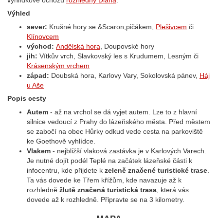
vyhlídkové ochozu
rozhledny Diana
.
Výhled
sever:
Krušné hory se &Scaron;pičákem,
Plešivcem
či
Klínovcem
východ:
Andělská hora
, Doupovské hory
jih:
Vítkův vrch, Slavkovský les s Krudumem, Lesným či
Krásenským vrchem
západ:
Doubská hora, Karlovy Vary, Sokolovská pánev,
Háj
u Aše
Popis cesty
Autem
- až na vrchol se dá vyjet autem. Lze to z hlavní
silnice vedoucí z Prahy do lázeňského města. Před městem
se zabočí na obec Hůrky odkud vede cesta na parkoviště
ke Goethově vyhlídce.
Vlakem
- nejbližší vlaková zastávka je v Karlových Varech.
Je nutné dojít podél Teplé na začátek lázeňské části k
infocentru, kde přijdete k
zeleně značené turistické trase
.
Ta vás dovede ke Třem křížům, kde navazuje až k
rozhledně
žlutě značená turistická trasa
, která vás
dovede až k rozhledně. Připravte se na 3 kilometry.