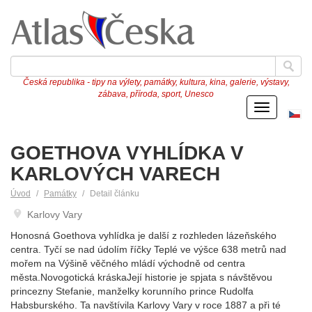
Česká republika - tipy na výlety, památky, kultura, kina, galerie, výstavy,
zábava, příroda, sport, Unesco
Menu
Če
ve
GOETHOVA VYHLÍDKA V
KARLOVÝCH VARECH
Úvod
Památky
Detail článku
Karlovy Vary
Honosná Goethova vyhlídka je další z rozhleden lázeňského
centra. Tyčí se nad údolím říčky Teplé ve výšce 638 metrů nad
mořem na Výšině věčného mládí východně od centra
města.Novogotická kráskaJejí historie je spjata s návštěvou
princezny Stefanie, manželky korunního prince Rudolfa
Habsburského. Ta navštívila Karlovy Vary v roce 1887 a při té