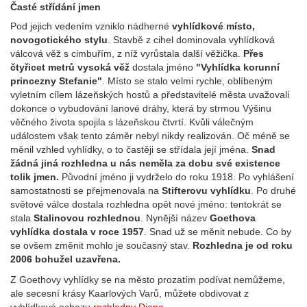
Časté střídání jmen
Pod jejich vedením vzniklo nádherné
vyhlídkové místo,
novogotického stylu
. Stavbě z cihel dominovala vyhlídková
válcová věž s cimbuřím, z níž vyrůstala další věžička.
Přes
čtyřicet metrů vysoká věž
dostala jméno
"Vyhlídka korunní
princezny Stefanie"
. Místo se stalo velmi rychle, oblíbeným
vyletním cílem lázeňských hostů a představitelé města uvažovali
dokonce o vybudování lanové dráhy, která by strmou Výšinu
věčného života spojila s lázeňskou čtvrtí. Kvůli válečným
událostem však tento záměr nebyl nikdy realizován. Oč méně se
měnil vzhled vyhlídky, o to častěji se střídala její jména.
Snad
žádná jiná rozhledna u nás neměla za dobu své existence
tolik jmen.
Původní jméno ji vydrželo do roku 1918. Po vyhlášení
samostatnosti se přejmenovala na
Stifterovu vyhlídku
. Po druhé
světové válce dostala rozhledna opět nové jméno: tentokrát se
stala
Stalinovou rozhlednou
. Nynější název
Goethova
vyhlídka dostala v roce 1957
. Snad už se měnit nebude. Co by
se ovšem změnit mohlo je současný stav.
Rozhledna je od roku
2006 bohužel uzavřena.
Z Goethovy vyhlídky se na město prozatím podívat nemůžeme,
ale secesní krásy Kaarlových Varů, můžete obdivovat z