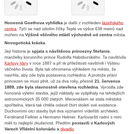
Honosná Goethova vyhlídka
je další z rozhleden
lázeňského
centra
. Tyčí se nad údolím říčky Teplé ve výšce 638 metrů nad
mořem na
Výšině věčného mládí východně od centra
města.
Novogotická kráska
Její historie je
spjata s návštěvou princezny Stefanie
,
manželky korunního prince Rudolfa Habsburského. Ta navštívila
Karlovy Vary
v roce 1887 a při té příležitosti navštívili i Výšinu
věčného života. Byla tak ohromena výhledem na město, že
navrhla, aby zde byla postavena rozhledna. A protože přání
princezen se musí plnit, už za dva roky, přesně
21. července
1889, zde byla slavnostně otevřena rozhledna
. Vyrostla zde
honosná výletní stavba, jejíž náklady se vyšplhaly na tehdejších
astronomických 35 000 zlatých. Mecenášem se stala městská
spořitelna, která tak chtěla oslavit čtvrt století své existence.
Duchovními otci stavby byli dva významní vídeňští architekti,
Ferdinand Fellner a Hermann Helmer. Karlovarští radní s nimi
měli tu nejlepší zkušenost. Předtím
postavili v Karlových
Varech Vřídelní kolonádu a
divadlo
.