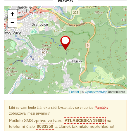
MAPA
+
−
Leaflet
| ©
OpenStreetMap
contributors
Líbí se vám tento článek a rádi byste, aby se v rubrice
Památky
zobrazoval mezi prvními?
Pošlete SMS zprávu ve tvaru
ATLASCESKA 19685
na
telefonní číslo
9033350
a článek tak nikdo nepřehlédne!