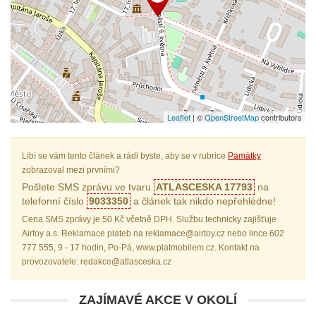
Leaflet
| ©
OpenStreetMap
contributors
Líbí se vám tento článek a rádi byste, aby se v rubrice
Památky
zobrazoval mezi prvními?
Pošlete SMS zprávu ve tvaru
ATLASCESKA 17793
na
telefonní číslo
9033350
a článek tak nikdo nepřehlédne!
Cena SMS zprávy je 50 Kč včetně DPH. Službu technicky zajišťuje
Airtoy a.s. Reklamace plateb na reklamace@airtoy.cz nebo lince 602
777 555, 9 - 17 hodin, Po-Pá, www.platmobilem.cz. Kontakt na
provozovatele: redakce@atlasceska.cz
ZAJÍMAVÉ AKCE V OKOLÍ