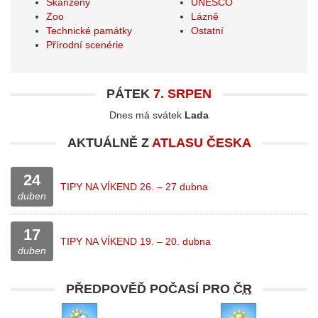
Skanzeny
UNESCO
Zoo
Lázně
Technické památky
Ostatní
Přírodní scenérie
PÁTEK
7. SRPEN
Dnes má svátek
Lada
AKTUÁLNĚ Z
ATLASU ČESKA
24
TIPY NA VÍKEND 26. – 27 dubna
duben
17
TIPY NA VÍKEND 19. – 20. dubna
duben
PŘEDPOVĚĎ POČASÍ PRO
ČR