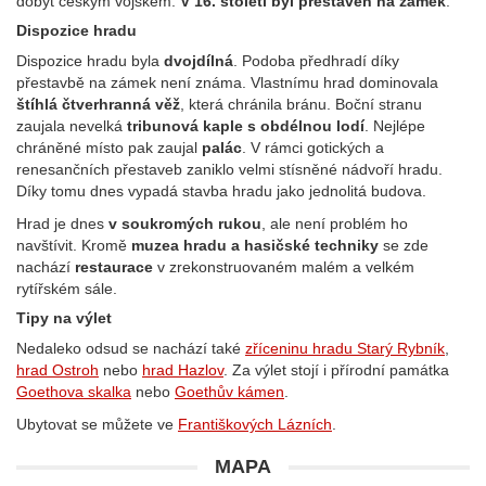
dobyt českým vojskem.
V 16. století byl přestavěn na zámek
.
Dispozice hradu
Dispozice hradu byla
dvojdílná
. Podoba předhradí díky
přestavbě na zámek není známa. Vlastnímu hrad dominovala
štíhlá čtverhranná věž
, která chránila bránu. Boční stranu
zaujala nevelká
tribunová kaple s obdélnou lodí
. Nejlépe
chráněné místo pak zaujal
palác
. V rámci gotických a
renesančních přestaveb zaniklo velmi stísněné nádvoří hradu.
Díky tomu dnes vypadá stavba hradu jako jednolitá budova.
Hrad je dnes
v soukromých rukou
, ale není problém ho
navštívit. Kromě
muzea hradu a hasičské techniky
se zde
nachází
restaurace
v zrekonstruovaném malém a velkém
rytířském sále.
Tipy na výlet
Nedaleko odsud se nachází také
zříceninu hradu Starý Rybník
,
hrad Ostroh
nebo
hrad Hazlov
. Za výlet stojí i přírodní památka
Goethova skalka
nebo
Goethův kámen
.
Ubytovat se můžete ve
Františkových Lázních
.
MAPA