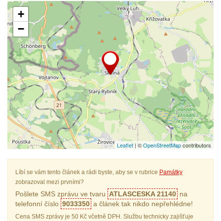
+
−
Leaflet
| ©
OpenStreetMap
contributors
Líbí se vám tento článek a rádi byste, aby se v rubrice
Památky
zobrazoval mezi prvními?
Pošlete SMS zprávu ve tvaru
ATLASCESKA 21140
na
telefonní číslo
9033350
a článek tak nikdo nepřehlédne!
Cena SMS zprávy je 50 Kč včetně DPH. Službu technicky zajišťuje