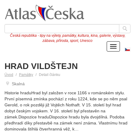
Česká republika - tipy na výlety, památky, kultura, kina, galerie, výstavy,
zábava, příroda, sport, Unesco
Menu
Če
ve
HRAD VILDŠTEJN
Úvod
Památky
Detail článku
Skalná
Historie hraduHrad byl založen v roce 1166 v románském stylu.
První písemná zmínka pochází z roku 1224, kde se po něm psal
Gerold, o rok později již Vojtěch Nothaft. V 15. století byl hrad
dobyt českým vojskem. V 16. století byl přestavěn na
zámek.Dispozice hraduDispozice hradu byla dvojdílná. Podoba
předhradí díky přestavbě na zámek není známa. Vlastnímu hrad
dominovala štíhlá čtverhranná věž, k…