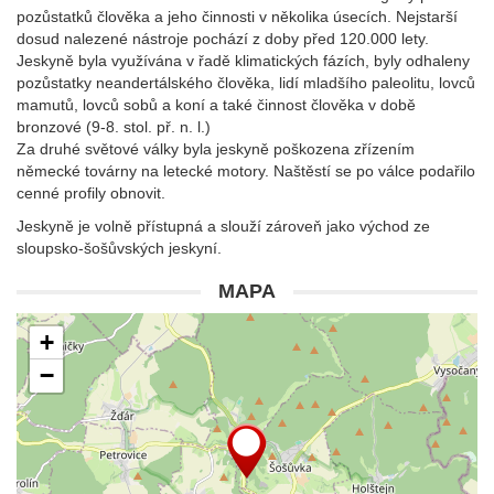
pozůstatků člověka a jeho činnosti v několika úsecích. Nejstarší
dosud nalezené nástroje pochází z doby před 120.000 lety.
Jeskyně byla využívána v řadě klimatických fázích, byly odhaleny
pozůstatky neandertálského člověka, lidí mladšího paleolitu, lovců
mamutů, lovců sobů a koní a také činnost člověka v době
bronzové (9-8. stol. př. n. l.)
Za druhé světové války byla jeskyně poškozena zřízením
německé továrny na letecké motory. Naštěstí se po válce podařilo
cenné profily obnovit.
Jeskyně je volně přístupná a slouží zároveň jako východ ze
sloupsko-šošůvských jeskyní.
MAPA
+
−