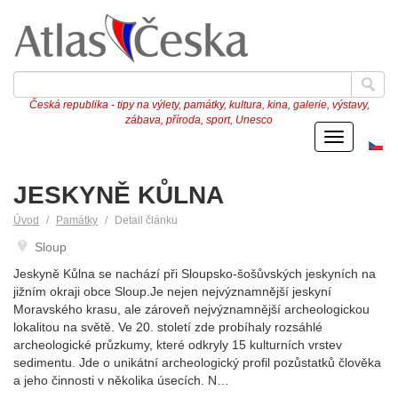
Česká republika - tipy na výlety, památky, kultura, kina, galerie, výstavy,
zábava, příroda, sport, Unesco
Menu
Če
ve
JESKYNĚ KŮLNA
Úvod
Památky
Detail článku
Sloup
Jeskyně Kůlna se nachází při Sloupsko-šošůvských jeskyních na
jižním okraji obce Sloup.Je nejen nejvýznamnější jeskyní
Moravského krasu, ale zároveň nejvýznamnější archeologickou
lokalitou na světě. Ve 20. století zde probíhaly rozsáhlé
archeologické průzkumy, které odkryly 15 kulturních vrstev
sedimentu. Jde o unikátní archeologický profil pozůstatků člověka
a jeho činnosti v několika úsecích. N…