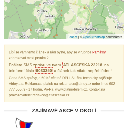
Leaflet
| ©
OpenStreetMap
contributors
Líbí se vám tento článek a rádi byste, aby se v rubrice
Památky
zobrazoval mezi prvními?
Pošlete SMS zprávu ve tvaru
ATLASCESKA 22218
na
telefonní číslo
9033350
a článek tak nikdo nepřehlédne!
Cena SMS zprávy je 50 Kč včetně DPH. Službu technicky zajišťuje
Airtoy a.s. Reklamace plateb na reklamace@airtoy.cz nebo lince 602
777 555, 9 - 17 hodin, Po-Pá, www.platmobilem.cz. Kontakt na
provozovatele: redakce@atlasceska.cz
ZAJÍMAVÉ AKCE V OKOLÍ