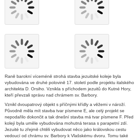
Raně barokní víceméně strohá stavba jezuitské koleje byla
vybudována ve druhé polovině 17. století podle projektu italského
architekta D. Orsiho. Vznikla s příchodem jezuitů do Kutné Hory,
kteří převzali správu nad chrámem sv. Barbory.
Vznikl dvoupatrový objekt s příčnými křídly a věžemi v nároží.
Původně měla mít stavba tvar písmene E, ale celý projekt se
nepodařilo dokončit a tak dnešní stavba má tvar písmene F. Před
kolejí byla uměle vybudována mohutná terasa s parapetní zdí.
Jezuité tu zřejmě chtěli vybudovat něco jako královskou cestu
vedoucí od chrámu sv. Barbory k Vlašskému dvoru. Tomu také