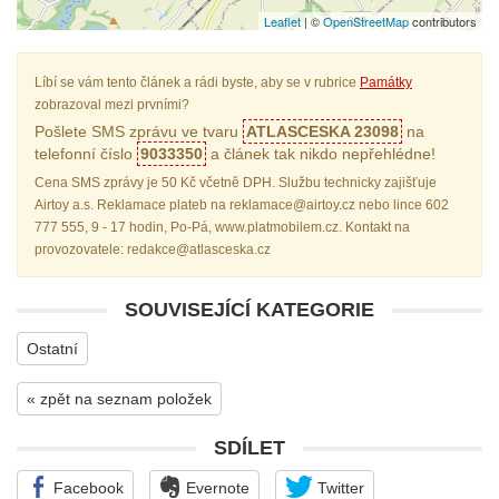
Leaflet
| ©
OpenStreetMap
contributors
Líbí se vám tento článek a rádi byste, aby se v rubrice
Památky
zobrazoval mezi prvními?
Pošlete SMS zprávu ve tvaru
ATLASCESKA 23098
na
telefonní číslo
9033350
a článek tak nikdo nepřehlédne!
Cena SMS zprávy je 50 Kč včetně DPH. Službu technicky zajišťuje
Airtoy a.s. Reklamace plateb na reklamace@airtoy.cz nebo lince 602
777 555, 9 - 17 hodin, Po-Pá, www.platmobilem.cz. Kontakt na
provozovatele: redakce@atlasceska.cz
SOUVISEJÍCÍ KATEGORIE
Ostatní
« zpět na seznam položek
SDÍLET
Facebook
Evernote
Twitter