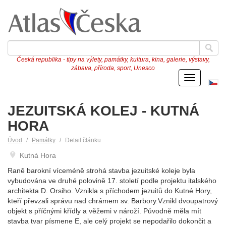
Česká republika - tipy na výlety, památky, kultura, kina, galerie, výstavy,
zábava, příroda, sport, Unesco
Menu
Če
ve
JEZUITSKÁ KOLEJ - KUTNÁ
HORA
Úvod
Památky
Detail článku
Kutná Hora
Raně barokní víceméně strohá stavba jezuitské koleje byla
vybudována ve druhé polovině 17. století podle projektu italského
architekta D. Orsiho. Vznikla s příchodem jezuitů do Kutné Hory,
kteří převzali správu nad chrámem sv. Barbory.Vznikl dvoupatrový
objekt s příčnými křídly a věžemi v nároží. Původně měla mít
stavba tvar písmene E, ale celý projekt se nepodařilo dokončit a