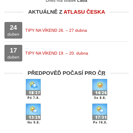
Dnes má svátek
Lada
AKTUÁLNĚ Z
ATLASU ČESKA
24
TIPY NA VÍKEND 26. – 27 dubna
duben
17
TIPY NA VÍKEND 19. – 20. dubna
duben
PŘEDPOVĚĎ POČASÍ PRO
ČR