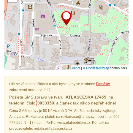
Leaflet
| ©
OpenStreetMap
contributors
Líbí se vám tento článek a rádi byste, aby se v rubrice
Památky
zobrazoval mezi prvními?
Pošlete SMS zprávu ve tvaru
ATLASCESKA 17455
na
telefonní číslo
9033350
a článek tak nikdo nepřehlédne!
Cena SMS zprávy je 50 Kč včetně DPH. Službu technicky zajišťuje
Airtoy a.s. Reklamace plateb na reklamace@airtoy.cz nebo lince 602
777 555, 9 - 17 hodin, Po-Pá, www.platmobilem.cz. Kontakt na
provozovatele: redakce@atlasceska.cz