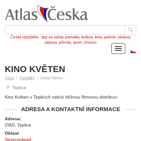
Česká republika - tipy na výlety, památky, kultura, kina, galerie, výstavy,
zábava, příroda, sport, Unesco
Menu
Če
ve
KINO KVĚTEN
Úvod
Památky
Detail článku
Teplice
Kino Květen v Teplicích nabízí běžnou filmovou distribuci.
ADRESA A KONTAKTNÍ INFORMACE
Adresa:
2950, Teplice
Oblast
Severozápad