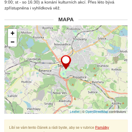
9:00; st - so 16:30) a konání kulturních akcí. Přes léto bývá
zpřístupněna i vyhlídková věž.
MAPA
+
−
Leaflet
| ©
OpenStreetMap
contributors
Líbí se vám tento článek a rádi byste, aby se v rubrice
Památky