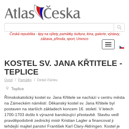
Česká republika - tipy na výlety, památky, kultura, kina, galerie, výstavy,
zábava, příroda, sport, Unesco
Menu
Če
ve
KOSTEL SV. JANA KŘTITELE -
TEPLICE
Úvod
Památky
Detail článku
Teplice
Římskokatolický kostel sv. Jana Křtitele se nachází v centru města
na Zámeckém náměstí. Děkanský kostel sv. Jana Křtitele byl
postaven na starších základech koncem 16. století. V letech
1700-1703 došlo k výrazné barokizující přestavbě. Stavbu vedl
pravděpodobně zednický mistr Kristian Lagler a financoval ji
tehdejší majitel panství František Karl Clary-Aldringen. Kostel je