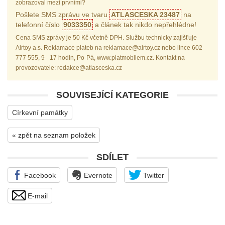
zobrazoval mezi prvními?
Pošlete SMS zprávu ve tvaru
ATLASCESKA 23487
na
telefonní číslo
9033350
a článek tak nikdo nepřehlédne!
Cena SMS zprávy je 50 Kč včetně DPH. Službu technicky zajišťuje
Airtoy a.s. Reklamace plateb na reklamace@airtoy.cz nebo lince 602
777 555, 9 - 17 hodin, Po-Pá, www.platmobilem.cz. Kontakt na
provozovatele: redakce@atlasceska.cz
SOUVISEJÍCÍ KATEGORIE
Církevní památky
« zpět na seznam položek
SDÍLET
Facebook
Evernote
Twitter
E-mail