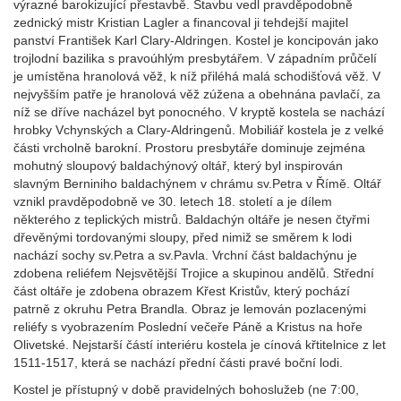
výrazné barokizující přestavbě. Stavbu vedl pravděpodobně
zednický mistr Kristian Lagler a financoval ji tehdejší majitel
panství František Karl Clary-Aldringen. Kostel je koncipován jako
trojlodní bazilika s pravoúhlým presbytářem. V západním průčelí
je umístěna hranolová věž, k níž přiléhá malá schodišťová věž. V
nejvyšším patře je hranolová věž zúžena a obehnána pavlačí, za
níž se dříve nacházel byt ponocného. V kryptě kostela se nachází
hrobky Vchynských a Clary-Aldringenů. Mobiliář kostela je z velké
části vrcholně barokní. Prostoru presbytáře dominuje zejména
mohutný sloupový baldachýnový oltář, který byl inspirován
slavným Berniniho baldachýnem v chrámu sv.Petra v Římě. Oltář
vznikl pravděpodobně ve 30. letech 18. století a je dílem
některého z teplických mistrů. Baldachýn oltáře je nesen čtyřmi
dřevěnými tordovanými sloupy, před nimiž se směrem k lodi
nachází sochy sv.Petra a sv.Pavla. Vrchní část baldachýnu je
zdobena reliéfem Nejsvětější Trojice a skupinou andělů. Střední
část oltáře je zdobena obrazem Křest Kristův, který pochází
patrně z okruhu Petra Brandla. Obraz je lemován pozlacenými
reliéfy s vyobrazením Poslední večeře Páně a Kristus na hoře
Olivetské. Nejstarší částí interiéru kostela je cínová křtitelnice z let
1511-1517, která se nachází přední části pravé boční lodi.
Kostel je přístupný v době pravidelných bohoslužeb (ne 7:00,