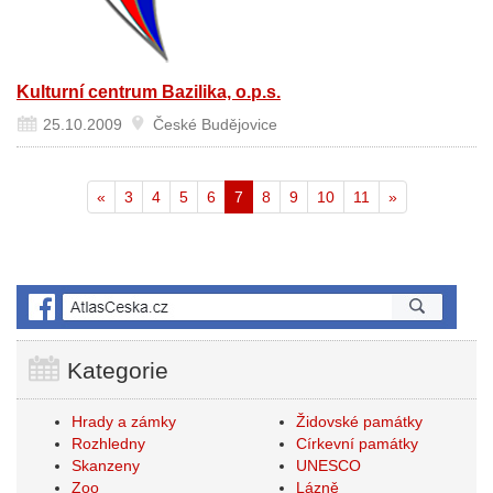
Kulturní centrum Bazilika, o.p.s.
25.10.2009
České Budějovice
Aktuální
«
3
4
5
6
7
8
9
10
11
»
stránka
Kategorie
Hrady a zámky
Židovské památky
Rozhledny
Církevní památky
Skanzeny
UNESCO
Zoo
Lázně