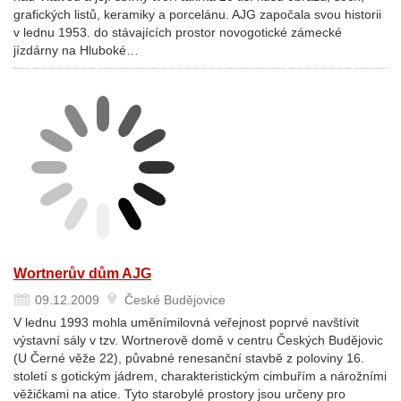
grafických listů, keramiky a porcelánu. AJG započala svou historii
v lednu 1953. do stávajících prostor novogotické zámecké
jízdárny na Hluboké…
Wortnerův dům AJG
09.12.2009
České Budějovice
V lednu 1993 mohla uměnímilovná veřejnost poprvé navštívit
výstavní sály v tzv. Wortnerově domě v centru Českých Budějovic
(U Černé věže 22), půvabné renesanční stavbě z poloviny 16.
století s gotickým jádrem, charakteristickým cimbuřím a nárožními
věžičkami na atice. Tyto starobylé prostory jsou určeny pro