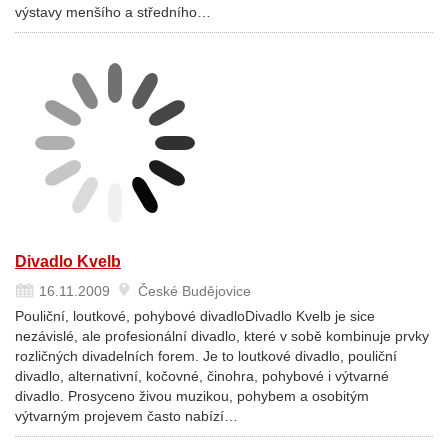
výstavy menšího a středního…
Divadlo Kvelb
16.11.2009
České Budějovice
Pouliční, loutkové, pohybové divadloDivadlo Kvelb je sice
nezávislé, ale profesionální divadlo, které v sobě kombinuje prvky
rozličných divadelních forem. Je to loutkové divadlo, pouliční
divadlo, alternativní, kočovné, činohra, pohybové i výtvarné
divadlo. Prosyceno živou muzikou, pohybem a osobitým
výtvarným projevem často nabízí…