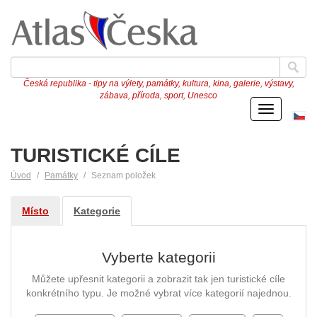
Česká republika - tipy na výlety, památky, kultura, kina, galerie, výstavy,
zábava, příroda, sport, Unesco
Menu
Če
ve
TURISTICKÉ CÍLE
Úvod
Památky
Seznam položek
Místo
Kategorie
Vyberte kategorii
Můžete upřesnit kategorii a zobrazit tak jen turistické cíle
konkrétního typu. Je možné vybrat více kategorií najednou.