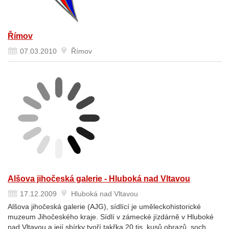
Římov
07.03.2010
Římov
Alšova jihočeská galerie - Hluboká nad Vltavou
17.12.2009
Hluboká nad Vltavou
Alšova jihočeská galerie (AJG), sídlící je uměleckohistorické
muzeum Jihočeského kraje. Sídlí v zámecké jízdárně v Hluboké
nad Vltavou a její sbírky tvoří takřka 20 tis. kusů obrazů, soch,