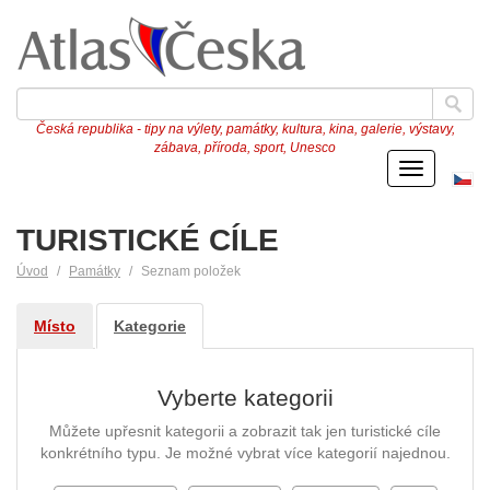
Česká republika - tipy na výlety, památky, kultura, kina, galerie, výstavy,
zábava, příroda, sport, Unesco
Menu
Če
ve
TURISTICKÉ CÍLE
Úvod
Památky
Seznam položek
Místo
Kategorie
Vyberte kategorii
Můžete upřesnit kategorii a zobrazit tak jen turistické cíle
konkrétního typu. Je možné vybrat více kategorií najednou.