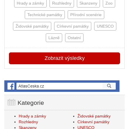
Hrady a zámky
Rozhledny
Skanzeny
Zoo
Technické památky
Přírodní scenérie
Židovské památky
Církevní památky
UNESCO
Lázně
Ostatní
Zobrazit
výsledky
Kategorie
Hrady a zámky
Židovské památky
Rozhledny
Církevní památky
Skanzeny
UNESCO