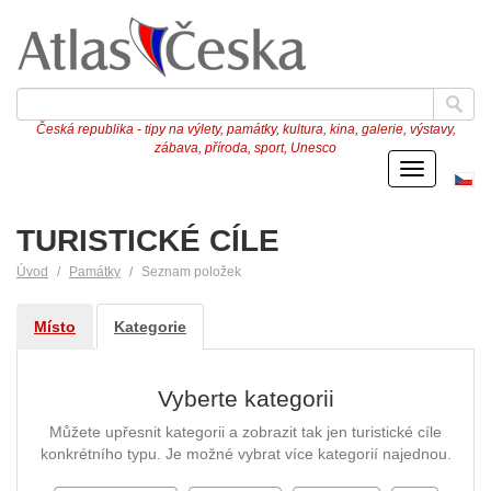
Česká republika - tipy na výlety, památky, kultura, kina, galerie, výstavy,
zábava, příroda, sport, Unesco
Menu
Če
ve
TURISTICKÉ CÍLE
Úvod
Památky
Seznam položek
Místo
Kategorie
Vyberte kategorii
Můžete upřesnit kategorii a zobrazit tak jen turistické cíle
konkrétního typu. Je možné vybrat více kategorií najednou.