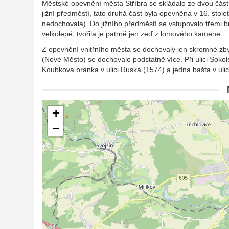
Městské opevnění města Stříbra se skládalo ze dvou čás
jižní předměstí, tato druhá část byla opevněna v 16. stole
nedochovala). Do jižního předměstí se vstupovalo třemi b
velkolepé, tvořila je patrně jen zeď z lomového kamene.
Z opevnění vnitřního města se dochovaly jen skromné zbyt
(Nové Město) se dochovalo podstatně více. Při ulici Soko
Koubkova branka v ulici Ruská (1574) a jedna bašta v ulic
+
−