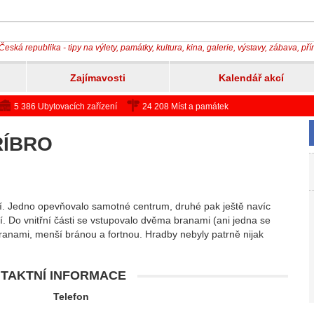
Česká republika - tipy na výlety, památky, kultura, kina, galerie, výstavy, zábava, př
Zajímavosti
Kalendář akcí
5 386 Ubytovacích zařízení
24 208 Míst a památek
ŘÍBRO
tí. Jedno opevňovalo samotné centrum, druhé pak ještě navíc
tí. Do vnitřní části se vstupovalo dvěma branami (ani jedna se
ranami, menší bránou a fortnou. Hradby nebyly patrně nijak
TAKTNÍ INFORMACE
Telefon