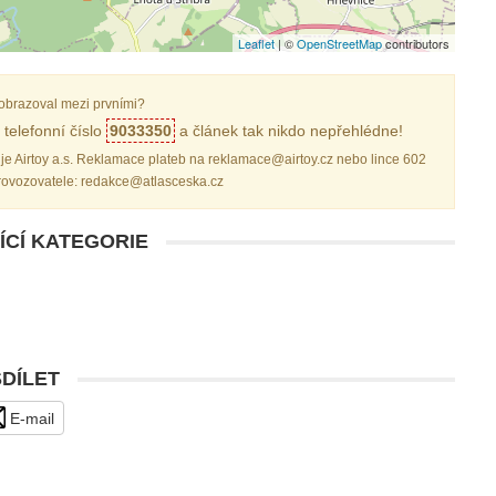
Leaflet
| ©
OpenStreetMap
contributors
obrazoval mezi prvními?
telefonní číslo
9033350
a článek tak nikdo nepřehlédne!
je Airtoy a.s. Reklamace plateb na reklamace@airtoy.cz nebo lince 602
provozovatele: redakce@atlasceska.cz
ÍCÍ KATEGORIE
SDÍLET
E-mail