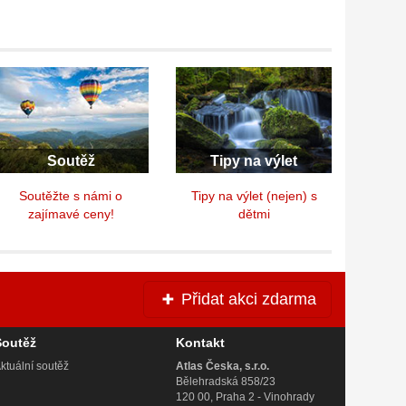
Soutěž
Tipy na výlet
Soutěžte s námi o
Tipy na výlet (nejen) s
zajímavé ceny!
dětmi
Přidat akci zdarma
Soutěž
Kontakt
ktuální soutěž
Atlas Česka, s.r.o.
Bělehradská 858/23
120 00, Praha 2 - Vinohrady