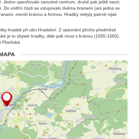
tí. Jedno opevňovalo samotné centrum, druhé pak ještě navíc
tí. Do vnitřní části se vstupovalo dvěma branami (ani jedna se
ranami, menší bránou a fortnou. Hradby nebyly patrně nijak
ky hradeb při ulici Hradební. Z opevnění jižního předměstí
lské je to zbytek hradby, dále pak most s bránou (1555-1560),
i Plzeňská.
MAPA