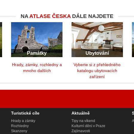
NA
ATLASE ČESKA
DÁLE NAJDETE
Památky
Ubytování
y
Hrady, zámky, rozhledny a
Vyberte si z přehledného
mnoho dalších
katalogu ubytovacích
zařízení
Turistické cíle
Aktuálně
Hrady a zámky
Tipy na víkend
A
Rozhledny
Kulturní dění v Praze
Skanzeny
Zajímavosti