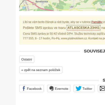
Líbí se vám tento článek a rádi byste, aby se v rubrice
Památky
z
Pošlete SMS zprávu ve tvaru
ATLASCESKA 23441
na 
Cena SMS zprávy je 50 Kč včetně DPH. Službu technicky zajišťu
777 555, 9 - 17 hodin, Po-Pá, www.platmobilem.cz. Kontakt na 
SOUVISEJ
Ostatní
« zpět na seznam položek
Facebook
Evernote
Twitter