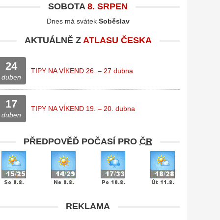
SOBOTA
8. SRPEN
Dnes má svátek
Soběslav
AKTUÁLNĚ Z
ATLASU ČESKA
24
TIPY NA VÍKEND 26. – 27 dubna
duben
17
TIPY NA VÍKEND 19. – 20. dubna
duben
PŘEDPOVĚĎ POČASÍ PRO
ČR
REKLAMA