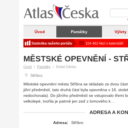
Úvod
Památky
Výlety
Statistika našeho portálu
104 462 Akcí v kalendáři
MĚSTSKÉ OPEVNĚNÍ - ST
Úvod
Památky
Detail článku
Stříbro
Městské opevnění města Stříbra se skládalo ze dvou čás
jižní předměstí, tato druhá část byla opevněna v 16. stole
nedochovala). Do jižního předměstí se vstupovalo třemi b
velkolepé, tvořila je patrně jen zeď z lomového k…
ADRESA A KON
Adresa:
Stříbro