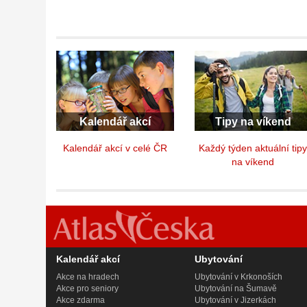
Kalendář akcí
Tipy na víkend
Kalendář akcí v celé ČR
Každý týden aktuální tip
na víkend
Kalendář akcí
Ubytování
Akce na hradech
Ubytování v Krkonoších
Akce pro seniory
Ubytování na Šumavě
Akce zdarma
Ubytování v Jizerkách