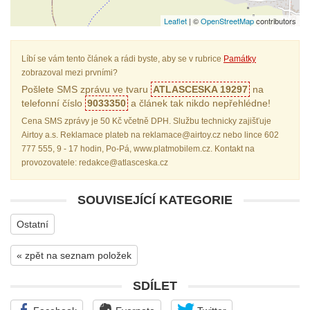
Leaflet
| ©
OpenStreetMap
contributors
Líbí se vám tento článek a rádi byste, aby se v rubrice
Památky
zobrazoval mezi prvními?
Pošlete SMS zprávu ve tvaru
ATLASCESKA 19297
na
telefonní číslo
9033350
a článek tak nikdo nepřehlédne!
Cena SMS zprávy je 50 Kč včetně DPH. Službu technicky zajišťuje
Airtoy a.s. Reklamace plateb na reklamace@airtoy.cz nebo lince 602
777 555, 9 - 17 hodin, Po-Pá, www.platmobilem.cz. Kontakt na
provozovatele: redakce@atlasceska.cz
SOUVISEJÍCÍ KATEGORIE
Ostatní
« zpět na seznam položek
SDÍLET