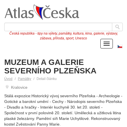
Česká republika - tipy na výlety, památky, kultura, kina, galerie, výstavy,
zábava, příroda, sport, Unesco
Menu
Če
ve
MUZEUM A GALERIE
SEVERNÍHO PLZEŇSKA
Úvod
Památky
Detail článku
Kralovice
Stálá expozice:Historický vývoj severního Plzeňska - Archeologie -
Gotické a barokní umění - Cechy - Národopis severního Plzeňska
- Divadlo a hračky - Interiér kuchyně 30. let 20. století -
Společnost v první polovině 20. století. Umělecká a užitková litina
plaské železárny. Pamětní síň Marie Uchytilové. Rekonstruovaný
kostel Zvěstování Panny Marie.