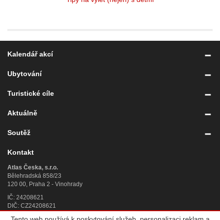
Kalendář akcí
Ubytování
Turistické cíle
Aktuálně
Soutěž
Kontakt
Atlas Česka, s.r.o.
Bělehradská 858/23
120 00, Praha 2 - Vinohrady
IČ: 24208621
DIČ: CZ24208621
Tento web používá k poskytování služeb, personalizaci reklam a
Úplný kontakt
»