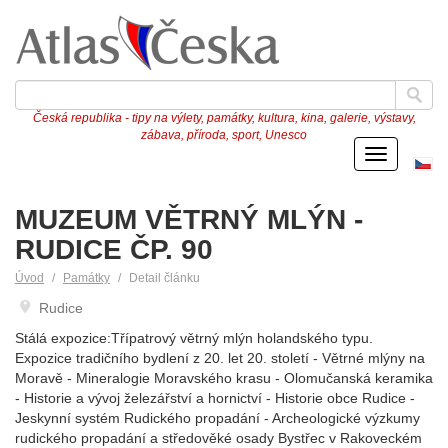
Česká republika - tipy na výlety, památky, kultura, kina, galerie, výstavy,
zábava, příroda, sport, Unesco
Menu
Če
ve
MUZEUM VĚTRNÝ MLÝN -
RUDICE ČP. 90
Úvod
Památky
Detail článku
Rudice
Stálá expozice:Třípatrový větrný mlýn holandského typu.
Expozice tradičního bydlení z 20. let 20. století - Větrné mlýny na
Moravě - Mineralogie Moravského krasu - Olomučanská keramika
- Historie a vývoj železářství a hornictví - Historie obce Rudice -
Jeskynní systém Rudického propadání - Archeologické výzkumy
rudického propadání a středověké osady Bystřec v Rakoveckém