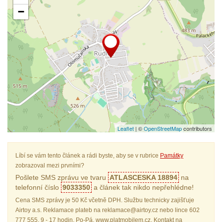
−
Leaflet
| ©
OpenStreetMap
contributors
Líbí se vám tento článek a rádi byste, aby se v rubrice
Památky
zobrazoval mezi prvními?
Pošlete SMS zprávu ve tvaru
ATLASCESKA 18894
na
telefonní číslo
9033350
a článek tak nikdo nepřehlédne!
Cena SMS zprávy je 50 Kč včetně DPH. Službu technicky zajišťuje
Airtoy a.s. Reklamace plateb na reklamace@airtoy.cz nebo lince 602
777 555, 9 - 17 hodin, Po-Pá, www.platmobilem.cz. Kontakt na